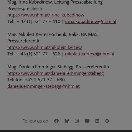
Mag. Irina Kubadinow, Leitung Presseabteilung,
Pressesprecherin
https://www.nhm.at/irina_kubadinow
Tel.: + 43 (1) 521 77 – 410 |
irina.kubadinow@nhm.at
Mag. Nikolett Kertész-Schenk, Bakk. BA MAS,
Pressereferentin
https://www.nhm.at/nikolett_kertesz
Tel.: + 43 (1) 521 77 – 626 |
nikolett.kertesz@nhm.at
Mag. Daniela Emminger-Stebegg, Pressereferentin
https://www.nhm.at/daniela_emmingerstebegg
Telefon: +43 1 521 77 – 680
daniela.emminger-stebegg@nhm.at
Facebook
Bluesky
Instagram
Youtube
LinkedIn
Google Art
Follow us on