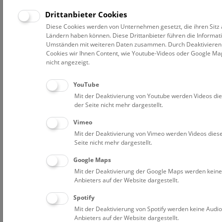
eingereicht und insgesamt fünf Preise gewonnen.
Drittanbieter Cookies
Diese Cookies werden von Unternehmen gesetzt, die ihren Sitz 
Pressetext
Bilder
Ländern haben können. Diese Drittanbieter führen die Informat
Umständen mit weiteren Daten zusammen. Durch Deaktivieren d
Cookies wir Ihnen Content, wie Youtube-Videos oder Google Map
Der Wunsch, ein Original dauerhaft zu erhalten, ist sehr
nicht angezeigt.
alt. Man denke an die Mumifizierungen von Menschen
und Tieren im alten Ägypten. Ab dem 19. Jahrhundert
YouTube
wurde die Nachfrage nach ansehnlichen Jagdtrophäen
Mit der Deaktivierung von Youtube werden Videos die
immer größer, neue Techniken der Konservierung und
der Seite nicht mehr dargestellt.
der Präparation werden erfunden. Heute sind die so
entstandenen frühen Stücke historische Schätze, die aber
Vimeo
dem Anspruch moderner Präsentation nicht mehr
Mit der Deaktivierung von Vimeo werden Videos diese
genügen.
Seite nicht mehr dargestellt.
Google Maps
Die wissenschaftliche Tierpräparation hat in Wien eine
Mit der Deaktivierung der Google Maps werden keine
lange Tradition: Bis zum Zusammenbruch der Monarchie
Anbieters auf der Website dargestellt.
galt die „Wiener Schule“ als wegweisend. Als Beispiel sei
auf den Anatomen und Präparator Josef Hyrtl (1810–
Spotify
1894) verwiesen, dessen Präparate heute noch weltweit
Mit der Deaktivierung von Spotify werden keine Audi
Anbieters auf der Website dargestellt.
in allen großen Sammlungen zu finden sind. Heute ist