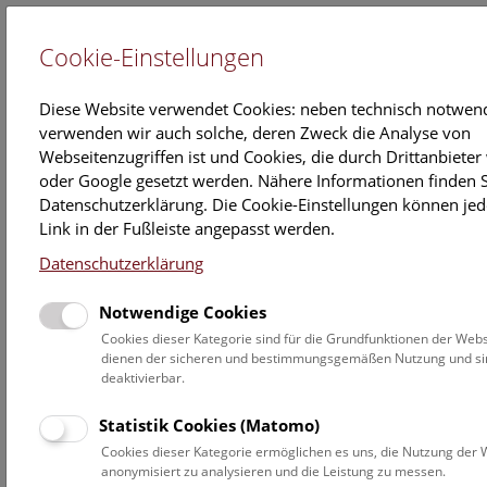
Cookie-Einstellungen
EN
Diese Website verwendet Cookies: neben technisch notwen
verwenden wir auch solche, deren Zweck die Analyse von
Webseitenzugriffen ist und Cookies, die durch Drittanbiete
oder Google gesetzt werden. Nähere Informationen finden S
Datenschutzerklärung. Die Cookie-Einstellungen können jed
Fünf Erfolge für Präparator*innen für das
Link in der Fußleiste angepasst werden.
NHM Wien bei der Europameisterschaft
Datenschutzerklärung
02. April 2025
Notwendige Cookies
Im Februar 2025 fand zum 14. Mal die
Cookies dieser Kategorie sind für die Grundfunktionen der Websi
Europameisterschaft der Präparator*innen in Salzburg
dienen der sicheren und bestimmungsgemäßen Nutzung und sin
statt. Im Zuge der „Hohen Jagd und Fischerei“-Messe
deaktivierbar.
haben 146 Teilnehmende aus 26 Nationen ihr Können
unter Beweis gestellt. Die vier Teilnehmer*innen aus
Statistik Cookies (Matomo)
dem Präparationsteams des Naturhistorischen Museums
Cookies dieser Kategorie ermöglichen es uns, die Nutzung der 
Wien haben hauptsächlich herpetologische Werke
anonymisiert zu analysieren und die Leistung zu messen.