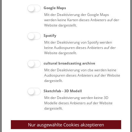
zentrales Suchportal und Kompetenzzentrum leistet
Google Maps
Pionierarbeit für die gesamte Kulturlandschaft Österreichs.
Mit der Deaktivierung der Google Maps
Ich bin davon überzeugt, dass wir mit dieser
werden keine Karten dieses Anbieters auf der
Digitalisierungsoffensive dazu beitragen, Kulturerbe für alle
Website dargestellt.
zugänglich und leistbar zu machen – weit über die Grenzen
Spotify
Österreichs hinaus.“
Mit der Deaktivierung von Spotify werden
keine Audiospuren dieses Anbieters auf der
Auch Dr. Katrin Vohland, Generaldirektorin und
Website dargestellt.
wissenschaftliche Geschäftsführerin des NHM Wien, ist
von der Innovationskraft des digitalen Suchportals
cultural broadcasting archive
überzeugt:
„Mit dem Kulturpool am Naturhistorischen
Mit der Deaktivierung von cba werden keine
Audiospuren dieses Anbieters auf der Website
Museum Wien machen wir die Vielfalt des Kulturerbes auf
dargestellt.
den Bildschirmen der Menschen sichtbar. Wir wollen
Bewusstsein dafür schaffen, dass die Digitalisierung das
Sketchfab - 3D Modell
Erlebnis Museum nicht ersetzt, sondern sich digitale und
Mit der Deaktivierung werden keine 3D
analoge Räume schon jetzt wunderbar bereichern und
Modelle dieses Anbieters auf der Website
dargestellt.
ergänzen.“
Mit dem Kulturpool setzt das Naturhistorische Museum
Nur ausgewählte Cookies akzeptieren
Wien im Auftrag des BMWKMS ein klares Zeichen für die