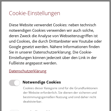
Cookie-Einstellungen
EN
Diese Website verwendet Cookies: neben technisch
notwendigen Cookies verwenden wir auch solche,
deren Zweck die Analyse von Webseitenzugriffen ist
und Cookies, die durch Drittanbieter wie Youtube oder
Google gesetzt werden. Nähere Informationen finden
Erste Bilanz nach Neuaufstellung:
Sie in unserer Datenschutzerklärung. Die Cookie-
Kulturpool am NHM Wien macht 1,6
Einstellungen können jederzeit über den Link in der
Fußleiste angepasst werden.
Millionen Digitalisate online zugänglich –
Datenschutzerklärung
und wächst rasant weiter
Notwendige Cookies
22. April 2025
Cookies dieser Kategorie sind für die Grundfunktionen
Das zentrale Suchportal für digitalisiertes Kulturerbe in
der Website erforderlich. Sie dienen der sicheren und
Österreich feiert einjähriges Jubiläum. Es bietet eine
bestimmungsgemäßen Nutzung und sind daher nicht
deaktivierbar.
einzigartige Vielfalt an historischen Fotografien,
Handschriften, Kunstwerken sowie Video- und