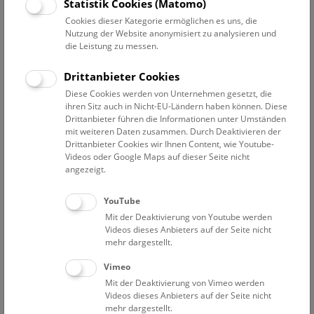
Statistik Cookies (Matomo)
Tonaufnahmen – vieles davon lizenzfrei. Beim Stakeholder
Cookies dieser Kategorie ermöglichen es uns, die
Forum 2025 am 5. und 6. Mai im Ars Electronica Center Linz
Nutzung der Website anonymisiert zu analysieren und
werden kreative Ideen für die Weiternutzung der Daten
die Leistung zu messen.
präsentiert.
Drittanbieter Cookies
Pressetext
Bilder
Diese Cookies werden von Unternehmen gesetzt, die
ihren Sitz auch in Nicht-EU-Ländern haben können. Diese
Drittanbieter führen die Informationen unter Umständen
Ein Jahr ist es her, dass die österreichische
mit weiteren Daten zusammen. Durch Deaktivieren der
Kulturlandschaft ein bedeutendes Etappenziel feierte: Mit
Drittanbieter Cookies wir Ihnen Content, wie Youtube-
der offiziellen
Neuaufstellung des Kulturpools
am NHM
Videos oder Google Maps auf dieser Seite nicht
angezeigt.
Wien im Frühjahr 2024 wurde eine zentrale
Suchplattform geschaffen, die digitalisiertes Kulturerbe
YouTube
bündelt und für die breite Öffentlichkeit sichtbar und
Mit der Deaktivierung von Youtube werden
zugänglich macht. Das ambitionierte Unterfangen ist Teil
Videos dieses Anbieters auf der Seite nicht
der
Strategie „Kulturerbe digital“ des Bundesministeriums
mehr dargestellt.
für Wohnen, Kunst, Kultur, Medien und Sport (BMWKMS)
,
wird am
Naturhistorischen Museum Wien
umgesetzt und
Vimeo
aus dem EU-Fonds NextGenerationEU finanziert.
Mit der Deaktivierung von Vimeo werden
Videos dieses Anbieters auf der Seite nicht
mehr dargestellt.
Vizekanzler Andreas Babler hält fest:
„Der Kulturpool als