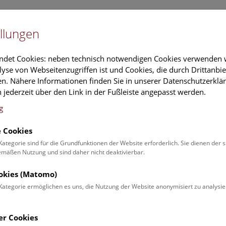
Newslet
llungen
Information
Veranstaltungs
ndet Cookies: neben technisch notwendigen Cookies verwenden w
yse von Webseitenzugriffen ist und Cookies, die durch Drittanbi
n. Nähere Informationen finden Sie in unserer Datenschutzerklär
schung
Führungen & Aktivitäten
Deck 50
 jederzeit über den Link in der Fußleiste angepasst werden.
g
 Cookies
 Studie zu Auswirkungen des Klimawandel
Kategorie sind für die Grundfunktionen der Website erforderlich. Sie dienen der 
äßen Nutzung und sind daher nicht deaktivierbar.
 Geheimnisse des Überlebens während der
Erdgeschichte preisgeben?
ookies (Matomo)
Kategorie ermöglichen es uns, die Nutzung der Website anonymisiert zu analysie
ärz 2025
am von Wissenschaftlern des Naturhistorischen Museums Wien 
er Cookies
d) und der University of Connecticut (USA) hat herausgefunden