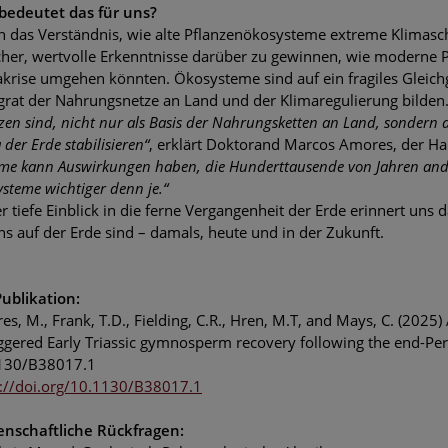
bedeutet das für uns?
h das Verständnis, wie alte Pflanzenökosysteme extreme Klimas
cher, wertvolle Erkenntnisse darüber zu gewinnen, wie moderne 
akrise umgehen könnten. Ökosysteme sind auf ein fragiles Gleic
grat der Nahrungsnetze an Land und der Klimaregulierung bilden
zen sind, nicht nur als Basis der Nahrungsketten an Land, sondern a
 der Erde stabilisieren“
, erklärt Doktorand Marcos Amores, der Ha
me kann Auswirkungen haben, die Hunderttausende von Jahren anda
steme wichtiger denn je.“
r tiefe Einblick in die ferne Vergangenheit der Erde erinnert uns
s auf der Erde sind – damals, heute und in der Zukunft.
Publikation:
s, M., Frank, T.D., Fielding, C.R., Hren, M.T, and Mays, C. (2025)
ggered Early Triassic gymnosperm recovery following the end-Per
130/B38017.1
s://doi.org/10.1130/B38017.1
enschaftliche Rückfragen: