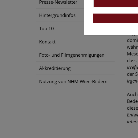
Presse-Newsletter
Hitz
Hera
Hintergrundinfos
Erst
Top 10
ungew
domin
Kontakt
währ
Meso
Foto- und Filmgenehmigungen
dass 
irref
Akkreditierung
der S
irgen
Nutzung von NHM Wien-Bildern
Auch 
Bede
dies
Entwi
inter