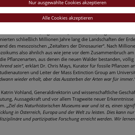
Nur ausgewählte Cookies akzeptieren
eperiode dauerte etwa 700.000 Jahre und machte das Leben für 
usforderung.
Alle Cookies akzeptieren
 während einer bedeutenden Erwärmungsphase vor 249,6 Million
öhnliche Pflanzen, sogenannte „Samenfarne“, zu gedeihen und st
ierten schließlich Millionen Jahre lang die Landschaften der Er
end des mesozoischen „Zeitalters der Dinosaurier“. Nach Millio
zoikums also ähnlich aus wie jene vor dem Zusammenbruch am 
die Pflanzenarten, aus denen die neuen Wälder bestanden, völli
ührend sein“
, erklärt Dr. Chris Mays, Kurator für fossile Pflanze
tudienautoren und Leiter der Mass Extinction Group am Universi
dwann wieder erholt, aber das Aussterben der Arten war für immer.
Katrin Vohland, Generaldirektorin und wissenschaftliche Geschäf
utung, Aussagekraft und vor allem Tragweite neuer Erkenntnisse 
em.
„Ziel des Naturhistorischen Museums war und ist es, einen signi
cklung in Österreich, Europa und der Welt zu leisten. Dies kann nur 
disziplinäre und partizipative Forschung erreicht werden. Wir lerne