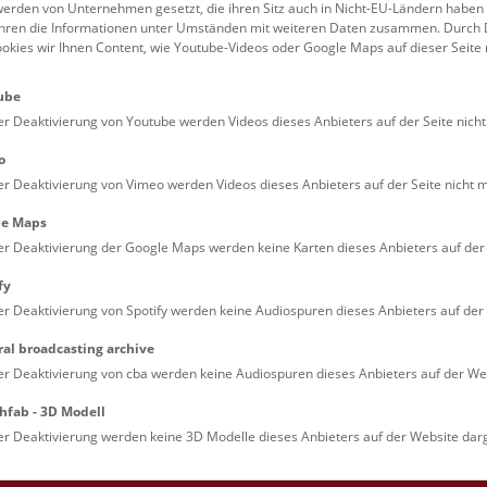
erden von Unternehmen gesetzt, die ihren Sitz auch in Nicht-EU-Ländern haben
rophale Klimaveränderungen reagierten. Ihre – heute, 6. Mä
führen die Informationen unter Umständen mit weiteren Daten zusammen. Durch 
://doi.org/10.1130/B38017.1
)
veröffentlichten Ergebnisse enth
ookies wir Ihnen Content, wie Youtube-Videos oder Google Maps auf dieser Seite 
and-Ökosysteme nach einer der extremsten Erwärmungsperiode
chen Ereignis“.
ube
er Deaktivierung von Youtube werden Videos dieses Anbieters auf der Seite nicht
setext
Bilder
o
er Deaktivierung von Vimeo werden Videos dieses Anbieters auf der Seite nicht m
der Auslöschung von mehr als 80 % der Meeresarten war das End-
naussterben aller Zeiten. Aber die Auswirkungen dieses Ereigni
le Maps
r zu fassen. Durch die Untersuchung fossiler Pflanzen und Geste
er Deaktivierung der Google Maps werden keine Karten dieses Anbieters auf der 
raliens haben Forscher*innen die mehrere Millionen Jahre anda
fy
standsfähigkeit und Erholung rekonstruiert. So konnten die lan
er Deaktivierung von Spotify werden keine Audiospuren dieses Anbieters auf der 
tselt werden.
ral broadcasting archive
ossilien aus den australischen Gesteinen zeigen, dass Nadelbäume
er Deaktivierung von cba werden keine Audiospuren dieses Anbieters auf der Web
zen gehörten, die das Land unmittelbar nach der Katastrophe am
hfab - 3D Modell
ung hin zu blühenden Wäldern verlief nicht reibungslos.
Forscher*innen entdeckten, dass noch höhere Temperaturen wäh
er Deaktivierung werden keine 3D Modelle dieses Anbieters auf der Website darg
eraturmaximums“ den Zusammenbruch dieser überlebenden Nad
rum durch robuste, strauchartige Pflanzen ersetzt, die den heut