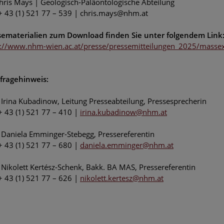
hris Mays | Geologisch-Paläontologische Abteilung
 + 43 (1) 521 77 – 539 | chris.mays@nhm.at
sematerialien zum Download finden Sie unter folgendem Link
s://www.nhm-wien.ac.at/presse/pressemitteilungen_2025/massex
fragehinweis:
Irina Kubadinow, Leitung Presseabteilung, Pressesprecherin
 + 43 (1) 521 77 – 410 |
irina.kubadinow@nhm.at
 Daniela Emminger-Stebegg, Pressereferentin
 + 43 (1) 521 77 – 680 |
daniela.emminger@nhm.at
Nikolett Kertész-Schenk, Bakk. BA MAS, Pressereferentin
 + 43 (1) 521 77 – 626 |
nikolett.kertesz@nhm.at