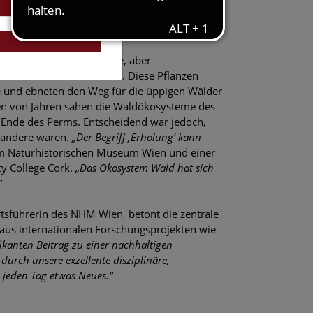
Bäume und andere große Pflanzen zur
en Jahren begannen große, aber
abilere Wälder zu bilden. Diese Pflanzen
de und ebneten den Weg für die üppigen Wälder
nen von Jahren sahen die Waldökosysteme des
Ende des Perms. Entscheidend war jedoch,
g andere waren.
„Der Begriff ‚Erholung‘ kann
n am Naturhistorischen Museum Wien und einer
ty College Cork.
„Das Ökosystem Wald hat sich
“
tsführerin des NHM Wien, betont die zentrale
aus internationalen Forschungsprojekten wie
fikanten Beitrag zu einer nachhaltigen
durch unsere exzellente disziplinäre,
n jeden Tag etwas Neues.“