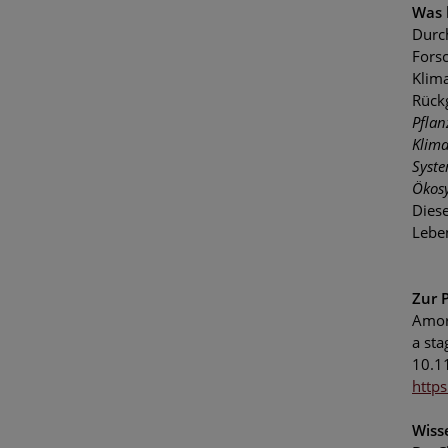
Was 
Durc
Fors
Klim
Rück
Pflan
Klima
Syste
Ökosy
Diese
Leben
Zur 
Amore
a sta
10.1
http
Wiss