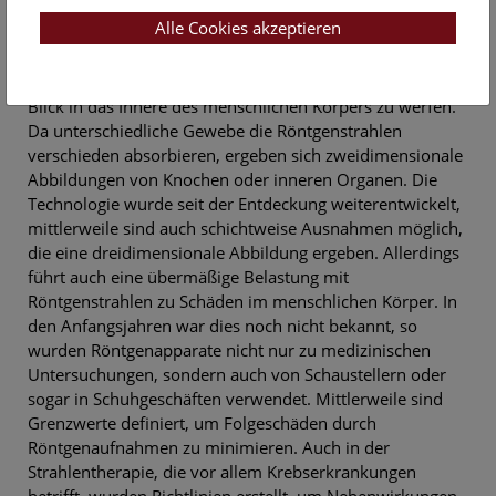
nachhallen, sehr deutlich.
Alle Cookies akzeptieren
Röntgenstrahlen, entdeckt von Wilhelm Conrad Röntgen,
sind ein wichtiges, nichtinvasives Instrument, um einen
Blick in das Innere des menschlichen Körpers zu werfen.
Da unterschiedliche Gewebe die Röntgenstrahlen
verschieden absorbieren, ergeben sich zweidimensionale
Abbildungen von Knochen oder inneren Organen. Die
Technologie wurde seit der Entdeckung weiterentwickelt,
mittlerweile sind auch schichtweise Ausnahmen möglich,
die eine dreidimensionale Abbildung ergeben. Allerdings
führt auch eine übermäßige Belastung mit
Röntgenstrahlen zu Schäden im menschlichen Körper. In
den Anfangsjahren war dies noch nicht bekannt, so
wurden Röntgenapparate nicht nur zu medizinischen
Untersuchungen, sondern auch von Schaustellern oder
sogar in Schuhgeschäften verwendet. Mittlerweile sind
Grenzwerte definiert, um Folgeschäden durch
Röntgenaufnahmen zu minimieren. Auch in der
Strahlentherapie, die vor allem Krebserkrankungen
betrifft, wurden Richtlinien erstellt, um Nebenwirkungen