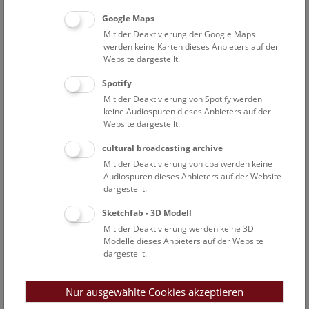
Radioaktivität prägten, war noch nicht absehbar, welche
Google Maps
Folgen diese Entdeckung für die Menschheit haben wird.
Mit der Deaktivierung der Google Maps
Antoine Becquerel entdeckte einige Jahre zuvor, dass
werden keine Karten dieses Anbieters auf der
Uran in der Lage ist, fotografische Platten zu „belichten“,
Website dargestellt.
ohne dass diese Platten der Sonne ausgesetzt wurden.
Spotify
Dieses Phänomen wurde von Marie Curie aufgegriffen
Mit der Deaktivierung von Spotify werden
und weiter untersucht. Dabei entdeckte sie weitere
keine Audiospuren dieses Anbieters auf der
„strahlende“ Elemente: Polonium, benannt nach ihrer
Website dargestellt.
Heimat Polen, und Radium, das „Strahlende“. Die
Gefahren der Radioaktivität waren Anfang des 20. Jhdt.
cultural broadcasting archive
noch unbekannt, so verstarb Curie letztendlich daran.
Mit der Deaktivierung von cba werden keine
Audiospuren dieses Anbieters auf der Website
Trotz möglicher Gefahren wurde nach möglichem Nutzen
dargestellt.
geforscht. Die Langzeitfolgen und Probleme von
Kernkraftwerksunfällen für Menschen haben sich erst
Sketchfab - 3D Modell
später gezeigt, wie etwa bei den Unfällen in Tschernobyl
Mit der Deaktivierung werden keine 3D
oder Fukushima. Atomkraft als Waffe zu verwenden,
Modelle dieses Anbieters auf der Website
wurde bereits kurz nach Entdeckung der Radioaktivität in
dargestellt.
Betracht gezogen. Der Einsatz einer solchen Bombe wie
in Hiroshima und Nagasaki zeigt die
Nur ausgewählte Cookies akzeptieren
gesundheitsschädigenden Auswirkungen, die bis heute