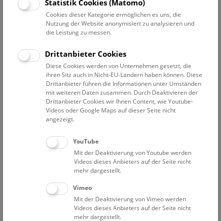
Statistik Cookies (Matomo)
Cookies dieser Kategorie ermöglichen es uns, die
Nutzung der Website anonymisiert zu analysieren und
Pressetext
Bilder
Dokumente
die Leistung zu messen.
Drittanbieter Cookies
Bei Schäden durch Strahlung wird unterschieden
Diese Cookies werden von Unternehmen gesetzt, die
ihren Sitz auch in Nicht-EU-Ländern haben können. Diese
zwischen somatischen Schäden, die beim bestrahlten
Drittanbieter führen die Informationen unter Umständen
Organismus selbst vorkommen, genetischen Schäden, die
mit weiteren Daten zusammen. Durch Deaktivieren der
erst bei den Nachkommen auftreten und Schäden, die
Drittanbieter Cookies wir Ihnen Content, wie Youtube-
Fehlbildungen beim Embryo oder Fötus verursachen. Die
Videos oder Google Maps auf dieser Seite nicht
angezeigt.
neue Ausstellung im Narrenturm konzentriert sich auf
radioaktive Strahlung und Röntgenstrahlung. Der
Schwerpunkt liegt dabei auf den medizinischen Aspekten,
YouTube
neben den möglichen Schädigungen soll auch der Nutzen
Mit der Deaktivierung von Youtube werden
Videos dieses Anbieters auf der Seite nicht
in Diagnostik und Behandlung gezeigt werden. Zu sehen
mehr dargestellt.
sind in den drei Ausstellungsräumen historische Abrisse,
Moulagen von durch Strahlen geschädigten Körperstellen
Vimeo
sowie Organpräparate.
Mit der Deaktivierung von Vimeo werden
Videos dieses Anbieters auf der Seite nicht
mehr dargestellt.
Als 1898 Marie und Pierre Curie den Begriff