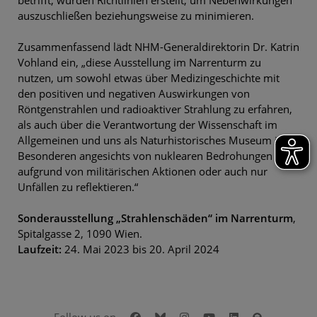
auszuschließen beziehungsweise zu minimieren.
Zusammenfassend lädt NHM-Generaldirektorin Dr. Katrin
Vohland ein, „diese Ausstellung im Narrenturm zu
nutzen, um sowohl etwas über Medizingeschichte mit
den positiven und negativen Auswirkungen von
Röntgenstrahlen und radioaktiver Strahlung zu erfahren,
als auch über die Verantwortung der Wissenschaft im
Allgemeinen und uns als Naturhistorisches Museum im
Besonderen angesichts von nuklearen Bedrohungen
aufgrund von militärischen Aktionen oder auch nur
Unfällen zu reflektieren.“
Sonderausstellung „Strahlenschäden“ im Narrenturm
,
Spitalgasse 2, 1090 Wien.
Laufzeit:
24. Mai 2023 bis 20. April 2024
Facebook
Bluesky
Instagram
Youtube
LinkedIn
Google Art
Follow us on