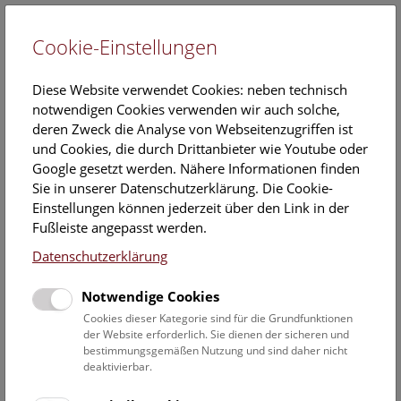
Cookie-Einstellungen
EN
Diese Website verwendet Cookies: neben technisch
notwendigen Cookies verwenden wir auch solche,
deren Zweck die Analyse von Webseitenzugriffen ist
und Cookies, die durch Drittanbieter wie Youtube oder
Google gesetzt werden. Nähere Informationen finden
„Strahlenschäden“ – Die neue
Sie in unserer Datenschutzerklärung. Die Cookie-
Sonderausstellung im Narrenturm
Einstellungen können jederzeit über den Link in der
Fußleiste angepasst werden.
23. Mai 2023
Datenschutzerklärung
Alle Strahlen – unabhängig davon, ob es sich um UV-,
Wärme-, Röntgen- oder radioaktive Strahlen handelt –
Notwendige Cookies
schädigen ab einer gewissen Menge und Einwirkungszeit
Cookies dieser Kategorie sind für die Grundfunktionen
den menschlichen Organismus. Die neue Ausstellung
der Website erforderlich. Sie dienen der sicheren und
„Strahlenschäden“ in den drei Sonderschauräumen im
bestimmungsgemäßen Nutzung und sind daher nicht
deaktivierbar.
Narrenturm zeigt von 24. Mai 2023 bis 20. April 2024
Auswirkungen von Strahlen auf den menschlichen Körper.