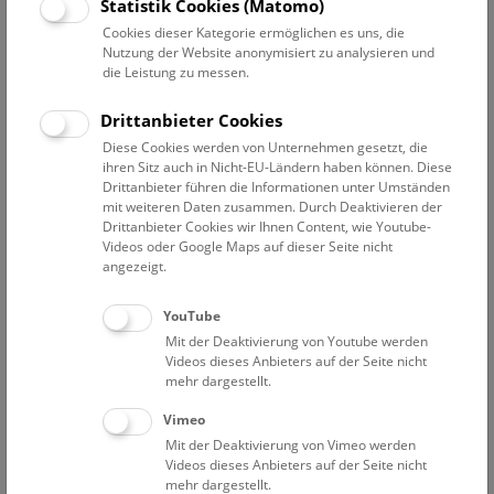
Statistik Cookies (Matomo)
Am 19. Oktober 2014 - und dann wieder in rund einer
Cookies dieser Kategorie ermöglichen es uns, die
Million Jahre - wird „Siding Spring“, ein Komet aus der
Nutzung der Website anonymisiert zu analysieren und
Oortschen Kometenwolke, der im Jänner 2013 am Siding
die Leistung zu messen.
Spring Observatorium (Australien) entdeckt wurde, durch
das innere Sonnensystem fliegen und damit von der Erde
Drittanbieter Cookies
aus erkennbar sein.
Diese Cookies werden von Unternehmen gesetzt, die
ihren Sitz auch in Nicht-EU-Ländern haben können. Diese
Der 700 Meter große Himmelskörper wird sich bei
Drittanbieter führen die Informationen unter Umständen
mit weiteren Daten zusammen. Durch Deaktivieren der
seinem Flug durch das Sonnensystem dem Planeten Mars
Drittanbieter Cookies wir Ihnen Content, wie Youtube-
auf rund 50.000 Kilometer nähern und (zumindest vom
Videos oder Google Maps auf dieser Seite nicht
Mars aus) ein außergewöhnliches Schauspiel liefern. Die
angezeigt.
Gefahr einer Kollision mit dem Mars ist relativ gering,
dennoch wird diese einmalige Weltraumkonstellation von
YouTube
den derzeit fünf den Mars umkreisenden Weltraum-
Mit der Deaktivierung von Youtube werden
Missionen genau beobachtet: Die Sensoren werden exakt
Videos dieses Anbieters auf der Seite nicht
auf das seltene Ereignis ausgerichtet; neben einem
mehr dargestellt.
beeindruckenden Schauspiel erwarten sich
Vimeo
Wissenschafterinnen und Wissenschafter aus der ganzen
Mit der Deaktivierung von Vimeo werden
Welt dadurch die einzigartige Möglichkeit, Staubspuren
Videos dieses Anbieters auf der Seite nicht
aus dem Schweif des Kometen und Veränderungen in der
mehr dargestellt.