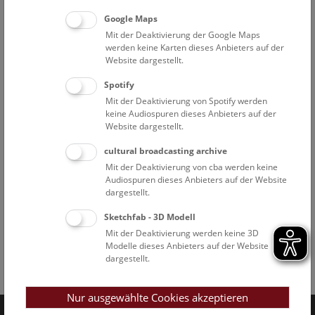
Atmosphäre des roten Planeten analysieren zu können.
Google Maps
Im Digitalen Planetarium des Naturhistorischen Museums
Mit der Deaktivierung der Google Maps
werden keine Karten dieses Anbieters auf der
Wien wird das Ereignis – das von Europa aus „live“ leider
Website dargestellt.
kaum zu beobachten sein wird – von einem Experten-
Team visualisiert und direkt nachempfunden: Als wären
Spotify
sie am Mars stationiert, können Besucherinnen und
Mit der Deaktivierung von Spotify werden
Besucher das einmalige Weltraumerlebnis mitansehen.
keine Audiospuren dieses Anbieters auf der
Website dargestellt.
Veranstaltungsinformation:
cultural broadcasting archive
Live-Show im Digitalen Planetarium: „Siding Spring“
Mit der Deaktivierung von cba werden keine
Am Sonntag, dem 19. Oktober 2014, um 14 Uhr
Audiospuren dieses Anbieters auf der Website
Erwachsene: € 5,- , Kinder: € 3,-
dargestellt.
+ zzgl. Eintritt ins das NHM Wien
Sketchfab - 3D Modell
Mit der Deaktivierung werden keine 3D
Modelle dieses Anbieters auf der Website
dargestellt.
Facebook
Bluesky
Instagram
Youtube
LinkedIn
Google Art
Follow us on
Nur ausgewählte Cookies akzeptieren