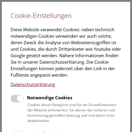
Cookie-Einstellungen
EN
Diese Website verwendet Cookies: neben technisch
notwendigen Cookies verwenden wir auch solche,
deren Zweck die Analyse von Webseitenzugriffen ist
und Cookies, die durch Drittanbieter wie Youtube oder
Google gesetzt werden. Nähere Informationen finden
VERANSTALTUNGSHINWEIS:
Sie in unserer Datenschutzerklärung. Die Cookie-
Visualisierung vom Vorbeiflug des
Einstellungen können jederzeit über den Link in der
Fußleiste angepasst werden.
Kometen Siding Spring beim Mars
Datenschutzerklärung
10. Oktober 2014
Notwendige Cookies
Spezial-Live-Show im neuen Digitalen Planetarium im NHM
Cookies dieser Kategorie sind für die Grundfunktionen
Wien am 19.10.2014 um 14 Uhr.
der Website erforderlich. Sie dienen der sicheren und
bestimmungsgemäßen Nutzung und sind daher nicht
Pressetext
Bilder
deaktivierbar.