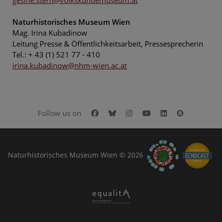
Naturhistorisches Museum Wien
Mag. Irina Kubadinow
Leitung Presse & Öffentlichkeitsarbeit, Pressesprecherin
Tel.: + 43 (1) 521 77 - 410
irina.kubadinow@nhm-wien.ac.at
Facebook
Bluesky
Instagram
Youtube
LinkedIn
Google Art
Follow us on
Naturhistorisches Museum Wien © 2026