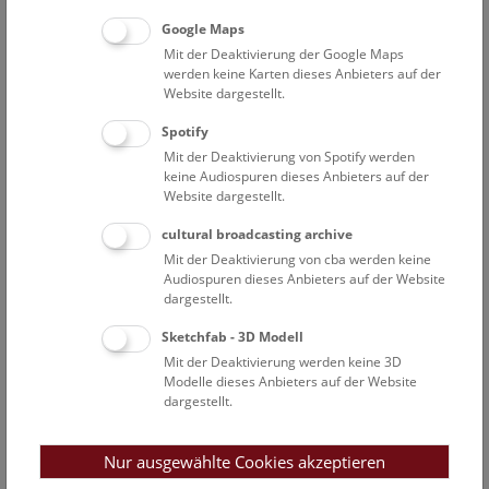
und ihnen in Gesamtheit begegnet werden muss. Wie
können angesichts dieser Zusammenhänge neue und
Google Maps
bessere Konzepte zum Teilen von Wasser entwickelt
Mit der Deaktivierung der Google Maps
werden keine Karten dieses Anbieters auf der
werden?
Website dargestellt.
Dieser Fragestellung widmet sich die Veranstaltungsreihe
Spotify
WASSER TEILEN, die von November 2022 bis Mai 2023
Mit der Deaktivierung von Spotify werden
Workshops und Dialogveranstaltungen in Wien anbietet.
keine Audiospuren dieses Anbieters auf der
Drei Workshops mit verschiedenen Zugängen zum
Website dargestellt.
Thema haben bereits stattgefunden und bilden die Basis
cultural broadcasting archive
für einen ganztägigen Innovation Hub mit Wasser-
Mit der Deaktivierung von cba werden keine
Expert*innen dreier Länder am 25. April im
Audiospuren dieses Anbieters auf der Website
Naturhistorischen Museum und einem WASSER TEILEN
dargestellt.
Open Day im Volkskundemuseum und weiteren Orten
Sketchfab - 3D Modell
am 25. Mai.
Mit der Deaktivierung werden keine 3D
Modelle dieses Anbieters auf der Website
Deck 50 Innovation Hub: Expert*innen Workshop am
dargestellt.
25. April 2023 im Naturhistorischen Museum Wien
Der „Deck 50 Innovation Hub“ ist ein ganztägiger
Nur ausgewählte Cookies akzeptieren
Workshop mit 50 Expert*innen, wobei der Expertise-