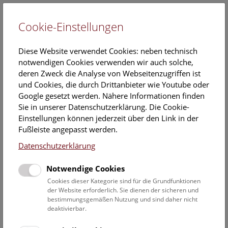
Cookie-Einstellungen
EN
Diese Website verwendet Cookies: neben technisch
notwendigen Cookies verwenden wir auch solche,
deren Zweck die Analyse von Webseitenzugriffen ist
und Cookies, die durch Drittanbieter wie Youtube oder
Google gesetzt werden. Nähere Informationen finden
WASSER TEILEN
Sie in unserer Datenschutzerklärung. Die Cookie-
Einstellungen können jederzeit über den Link in der
20. April 2023
Fußleiste angepasst werden.
Kooperationsprojekt WASSER TEILEN bringt Expert*innen,
Datenschutzerklärung
Kulturschaffende und Zivilgesellschaft in Dialog zum Thema
Wasser. Initiatorin ist die Schweizer Künstlerin Regina Hügli,
Notwendige Cookies
Trägerin des Neptun Staatspreises für Wasser in der
Kategorie Kunst 2023.
Cookies dieser Kategorie sind für die Grundfunktionen
der Website erforderlich. Sie dienen der sicheren und
bestimmungsgemäßen Nutzung und sind daher nicht
Pressetext
Bilder
deaktivierbar.