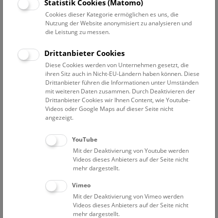
Statistik Cookies (Matomo)
Das Volkskundemuseum Wien, das Naturhistorische
Cookies dieser Kategorie ermöglichen es uns, die
Museum Wien (NHM Wien) und die Universität für
Nutzung der Website anonymisiert zu analysieren und
Angewandte Kunst sind Gastgeber des großen
die Leistung zu messen.
Dialogprojekts unter dem Titel WASSER TEILEN. Die
Veranstaltungen stehen im Rahmen der Partnerschaft
Drittanbieter Cookies
zwischen Österreich und der Schweiz in der Umsetzung
Diese Cookies werden von Unternehmen gesetzt, die
der Agenda 2030.
ihren Sitz auch in Nicht-EU-Ländern haben können. Diese
Drittanbieter führen die Informationen unter Umständen
Der Umgang mit Wasser und Gewässern ist ein Thema,
mit weiteren Daten zusammen. Durch Deaktivieren der
Drittanbieter Cookies wir Ihnen Content, wie Youtube-
das nach Hitzesommern, Winterdürren und
Videos oder Google Maps auf dieser Seite nicht
Überschwemmungen in Europa hochaktuell geworden ist
angezeigt.
und dringend neu verhandelt werden muss. Auf globaler
Ebene war dies auch im Programm der UN-
YouTube
Wasserkonferenz in New York im vergangenen Monat
Mit der Deaktivierung von Youtube werden
mitzuverfolgen.
Videos dieses Anbieters auf der Seite nicht
mehr dargestellt.
Der Fokus auf Wasser macht deutlich, wie sehr die
Vimeo
drängendsten Herausforderungen unserer Zeit –
Mit der Deaktivierung von Vimeo werden
Klimawandel, Verlust der Biodiversität und die globale
Videos dieses Anbieters auf der Seite nicht
Verteilungsungerechtigkeit – miteinander verkettet sind
mehr dargestellt.