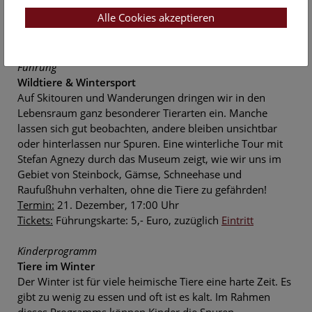
diesen sogar aktiv aufsuchen?
Alle Cookies akzeptieren
Termin:
18. Dezember, 15:00 Uhr
Tickets:
Führungskarte: 5,- Euro, zuzüglich
Eintritt
Führung
Wildtiere & Wintersport
Auf Skitouren und Wanderungen dringen wir in den
Lebensraum ganz besonderer Tierarten ein. Manche
lassen sich gut beobachten, andere bleiben unsichtbar
oder hinterlassen nur Spuren. Eine winterliche Tour mit
Stefan Agnezy durch das Museum zeigt, wie wir uns im
Gebiet von Steinbock, Gämse, Schneehase und
Raufußhuhn verhalten, ohne die Tiere zu gefährden!
Termin:
21. Dezember, 17:00 Uhr
Tickets:
Führungskarte: 5,- Euro, zuzüglich
Eintritt
Kinderprogramm
Tiere im Winter
Der Winter ist für viele heimische Tiere eine harte Zeit. Es
gibt zu wenig zu essen und oft ist es kalt. Im Rahmen
dieses Programms können Kinder die Spuren