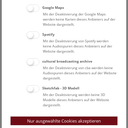
Google Maps
Die letzte Adventwoche genießen:
Mit der Deaktivierung der Google Maps
werden keine Karten dieses Anbieters auf der
Führung
Website dargestellt.
Punsch am Dach
Spotify
Erleben Sie einen kulturhistorischen Spaziergang durch
Mit der Deaktivierung von Spotify werden
das Museum, der am Dach des Hauses mit einem
keine Audiospuren dieses Anbieters auf der
fantastischen Wienblick endet. In der Adventzeit (bis 23.
Website dargestellt.
Dezember) wird dazu eine heiße Tasse Punsch serviert.
Termine:
Jeden Freitag, Samstag und Sonntag um 16:00
cultural broadcasting archive
Uhr, Mittwoch um 18:30 Uhr.
Mit der Deaktivierung von cba werden keine
Audiospuren dieses Anbieters auf der Website
Tickets:
Führungskarte: 9,- Euro, zuzüglich
Eintritt
dargestellt.
Keine Anmeldung erforderlich. Ab 12 Jahren.
Sketchfab - 3D Modell
Führung
Mit der Deaktivierung werden keine 3D
Die Natur im Winter
Modelle dieses Anbieters auf der Website
Dr. Claudia Roson erklärt in ihrer Führung: Wie
dargestellt.
überstehen Tiere diese unwirtliche Jahreszeit? Welche
Strategie ist die beste? Warum verlassen manche
Nur ausgewählte Cookies akzeptieren
Tierarten ihren nun eisigen Lebensraum, während andere