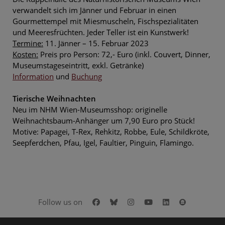
verwandelt sich im Jänner und Februar in einen
Gourmettempel mit Miesmuscheln, Fischspezialitäten
und Meeresfrüchten. Jeder Teller ist ein Kunstwerk!
Termine:
11. Jänner – 15. Februar 2023
Kosten:
Preis pro Person: 72,- Euro (inkl. Couvert, Dinner,
Museumstageseintritt, exkl. Getränke)
Information
und
Buchung
Tierische Weihnachten
Neu im NHM Wien-Museumsshop: originelle
Weihnachtsbaum-Anhänger um 7,90 Euro pro Stück!
Motive: Papagei, T-Rex, Rehkitz, Robbe, Eule, Schildkröte,
Seepferdchen, Pfau, Igel, Faultier, Pinguin, Flamingo.
Facebook
Bluesky
Instagram
Youtube
LinkedIn
Google Art
Follow us on