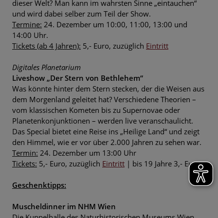
dieser Welt? Man kann im wahrsten Sinne „eintauchen“
und wird dabei selber zum Teil der Show.
Termine:
24. Dezember um 10:00, 11:00, 13:00 und
14:00 Uhr.
Tickets
(ab 4 Jahren):
5,- Euro, zuzüglich
Eintritt
Digitales Planetarium
Liveshow „Der Stern von Bethlehem“
Was könnte hinter dem Stern stecken, der die Weisen aus
dem Morgenland geleitet hat? Verschiedene Theorien –
vom klassischen Kometen bis zu Supernovae oder
Planetenkonjunktionen – werden live veranschaulicht.
Das Special bietet eine Reise ins „Heilige Land“ und zeigt
den Himmel, wie er vor über 2.000 Jahren zu sehen war.
Termin:
24. Dezember um 13:00 Uhr
Tickets:
5,- Euro, zuzüglich
Eintritt
| bis 19 Jahre 3,- Euro
Geschenktipps:
Muscheldinner im NHM Wien
Die Kuppelhalle des Naturhistorischen Museums Wien