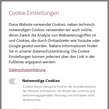
Cookie-Einstellungen
EN
Diese Website verwendet Cookies: neben technisch
notwendigen Cookies verwenden wir auch solche,
deren Zweck die Analyse von Webseitenzugriffen ist
und Cookies, die durch Drittanbieter wie Youtube oder
Google gesetzt werden. Nähere Informationen finden
Weihnachten im Naturhistorischen
Sie in unserer Datenschutzerklärung. Die Cookie-
Museum Wien
Einstellungen können jederzeit über den Link in der
Fußleiste angepasst werden.
12. Dezember 2022
Datenschutzerklärung
Die Weihnachtsfeiertage stehen vor der Tür und das
Naturhistorische Museum Wien bietet buntes Winter- und
Notwendige Cookies
Weihnachtsprogramm für Groß und Klein!
Cookies dieser Kategorie sind für die Grundfunktionen
der Website erforderlich. Sie dienen der sicheren und
bestimmungsgemäßen Nutzung und sind daher nicht
Pressetext
Bilder
deaktivierbar.