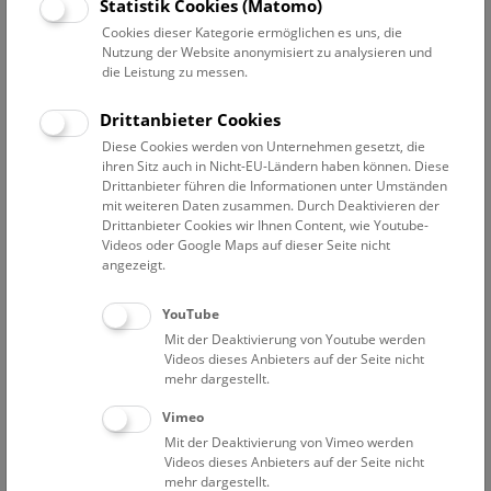
Führungen auf das Dach des Museums mit einer Tasse
Statistik Cookies (Matomo)
Punsch, Touren durch die Ausstellungen zu winterlichen
Cookies dieser Kategorie ermöglichen es uns, die
Themen, Kinder- und Familienprogramm, Planetarium-
Nutzung der Website anonymisiert zu analysieren und
die Leistung zu messen.
Shows zum Stern von Bethlehem oder den Winter im
Mikroskop betrachten – rund um die Feiertage ist für alle
Drittanbieter Cookies
etwas dabei!
Diese Cookies werden von Unternehmen gesetzt, die
ihren Sitz auch in Nicht-EU-Ländern haben können. Diese
Öffnungszeiten während der Feiertage:
Drittanbieter führen die Informationen unter Umständen
mit weiteren Daten zusammen. Durch Deaktivieren der
Sonderöffnungszeiten:
Drittanbieter Cookies wir Ihnen Content, wie Youtube-
Sa, 24. Dezember 2022: 09:00 - 15:00 Uhr geöffnet
Videos oder Google Maps auf dieser Seite nicht
angezeigt.
So, 25. Dezember 2022: geschlossen
Di, 27. Dezember 2022: 09:00 - 18:30 Uhr geöffnet
So, 01. Jänner 2023: geschlossen
YouTube
Di, 03. Jänner 2023: 09:00 - 18:00 Uhr geöffnet
Mit der Deaktivierung von Youtube werden
Videos dieses Anbieters auf der Seite nicht
mehr dargestellt.
Achtung: ab 02. Jänner 2023 neue Öffnungszeiten:
Donnerstag bis Montag 09:00 - 18:00 Uhr
Vimeo
Mittwoch 09:00 - 20:00 Uhr
Mit der Deaktivierung von Vimeo werden
Dienstag geschlossen
Videos dieses Anbieters auf der Seite nicht
mehr dargestellt.