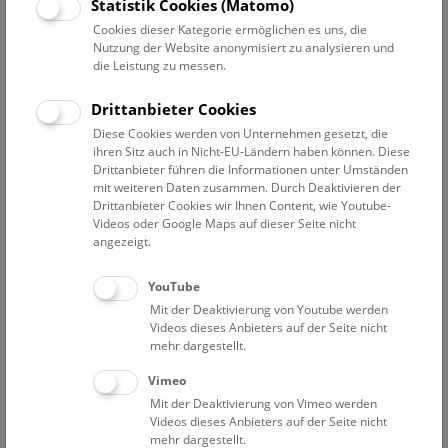
Statistik Cookies (Matomo)
Dank moderner
Augmented Reality
bietet sie verblüffende
Cookies dieser Kategorie ermöglichen es uns, die
Einblicke in die Blütezeiten der Dinos. Gemeinsam geht es
Nutzung der Website anonymisiert zu analysieren und
auf eine Zeitreise in die vergangenen Welten von Trias, Jura
die Leistung zu messen.
und Kreide! Das Besondere dabei? Man kann im wahrsten
Sinne „eintauchen“ und wird dabei selbst zu einem Teil der
Drittanbieter Cookies
Show.
Diese Cookies werden von Unternehmen gesetzt, die
ihren Sitz auch in Nicht-EU-Ländern haben können. Diese
NHM Augmented Reality Show (Deck 50)
Drittanbieter führen die Informationen unter Umständen
mit weiteren Daten zusammen. Durch Deaktivieren der
An Samstagen um 10:30 Uhr, Sonn- und Feiertage, sowie
Drittanbieter Cookies wir Ihnen Content, wie Youtube-
täglich in den Schulferien, um 10:30 und 16:30 Uhr.
Videos oder Google Maps auf dieser Seite nicht
angezeigt.
Kinder unter 5 Jahren benötigen keine Show-Karte.
Zusätzlich zu einem Führungs- oder Show-Ticket ist ein gültiges
YouTube
Eintrittsticket erforderlich.
Mit der Deaktivierung von Youtube werden
Treffpunkt auf Deck 50.
Videos dieses Anbieters auf der Seite nicht
Die Show startet pünktlich, kein späterer Einlass möglich.
mehr dargestellt.
Vimeo
Mit der Deaktivierung von Vimeo werden
Videos dieses Anbieters auf der Seite nicht
mehr dargestellt.