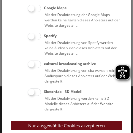
Google Maps
Mit der Deaktivierung der Google Maps
werden keine Karten dieses Anbieters auf der
Website dargestellt.
Spotify
Dinoshow © NHM Wien, Christina Rittmannsperger
Mit der Deaktivierung von Spotify werden
keine Audiospuren dieses Anbieters auf der
Website dargestellt.
cultural broadcasting archive
Mit der Deaktivierung von cba werden keine
Audiospuren dieses Anbieters auf der Website
Facebook
Bluesky
Instagram
Youtube
LinkedIn
Google Art
Follow us on
dargestellt.
Sketchfab - 3D Modell
Mit der Deaktivierung werden keine 3D
Naturhistorisches Museum Wien © 2026
Modelle dieses Anbieters auf der Website
dargestellt.
Nur ausgewählte Cookies akzeptieren