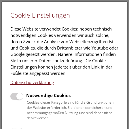
Cookie-Einstellungen
EN
Diese Website verwendet Cookies: neben technisch
notwendigen Cookies verwenden wir auch solche,
deren Zweck die Analyse von Webseitenzugriffen ist
und Cookies, die durch Drittanbieter wie Youtube oder
Google gesetzt werden. Nähere Informationen finden
Augmented Reality Show:
Sie in unserer Datenschutzerklärung. Die Cookie-
Dinosaurier
Einstellungen können jederzeit über den Link in der
Fußleiste angepasst werden.
Samstag, 06. Juni 2026, 10:30 Uhr – 11:15 Uhr |
Datenschutzerklärung
Augmented Reality Show
Notwendige Cookies
Keine Buchung mehr möglich.
Cookies dieser Kategorie sind für die Grundfunktionen
der Website erforderlich. Sie dienen der sicheren und
Eine
Zeitreise für Familien durch die Welt der Saurier
. Die
bestimmungsgemäßen Nutzung und sind daher nicht
Multimedia-Show
auf Deck 50 macht es möglich, die
deaktivierbar.
faszinierende Welt der Dinosaurier hautnah zu erleben!