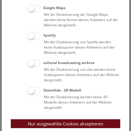
Gemeinsame Veranstaltung: Freunde des Naturhistorischen
Google Maps
Museums und Naturhistorisches Museum Wien
Mit der Deaktivierung der Google Maps
werden keine Karten dieses Anbieters auf der
NHM Vortrag
Website dargestellt.
Wissenschaftler*innen des Museums und Gastvortragende
präsentieren im Vortragssaal
neueste
Spotify
Forschungsergebnisse und aktuelle Themen
.
Mit der Deaktivierung von Spotify werden
keine Audiospuren dieses Anbieters auf der
Website dargestellt.
Findet im Vortragssaal statt.
Buchen Sie Ihren Platz mit einem kostenfreien Ticket. Zusätzlich
cultural broadcasting archive
zum
Webshopkontingent
stehen für Kurzentschlossene auch
Mit der Deaktivierung von cba werden keine
Tickets an der Kassa
zur Verfügung.
Audiospuren dieses Anbieters auf der Website
Dank großzügiger Unterstützung ist von Jänner bis inklusive
dargestellt.
Juli 2026 für den Besuch des Vortrags auch der Eintritt ins
Sketchfab - 3D Modell
Museum ab 18:00 Uhr frei.
Mit der Deaktivierung werden keine 3D
Modelle dieses Anbieters auf der Website
dargestellt.
Nur ausgewählte Cookies akzeptieren