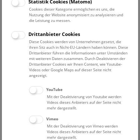
Statistik Cookies (Matomo)
Keine Buchung mehr möglich.
Cookies dieser Kategorie ermöglichen es uns, die
Die Frage nach Menschenrassen beschäftigt und belastet
Nutzung der Website anonymisiert zu analysieren und
Biologie und Gesellschaft gleichermaßen seit langem. Dass
die Leistung zu messen.
Menschen auch biologische Unterschiede aufweisen, ist
offensichtlich, doch was bedeutet das konkret? Und was hat
Drittanbieter Cookies
es mit der biologischen Klassifikation in Rassen auf sich?
Diese Cookies werden von Unternehmen gesetzt, die
ihren Sitz auch in Nicht-EU-Ländern haben können. Diese
Drittanbieter führen die Informationen unter Umständen
Warum wird in anderen Ländern ganz selbstverständlich
mit weiteren Daten zusammen. Durch Deaktivieren der
von
race
gesprochen – ist
race
nicht gleich Rasse? Und was
Drittanbieter Cookies wir Ihnen Content, wie Youtube-
sagen uns Biologie und Genetik wirklich über die Vielfalt
Videos oder Google Maps auf dieser Seite nicht
unserer eigenen Art? Diesen und verwandten Fragen wird
angezeigt.
sich der Vortrag widmen und dabei auch auf die rassistische
Geschichte der Versuche eingehen, Menschen in Schubladen
YouTube
zu stecken.
Mit der Deaktivierung von Youtube werden
Videos dieses Anbieters auf der Seite nicht
mehr dargestellt.
Nicht zuletzt soll auch Charles Darwin selber zu Wort
kommen. Am Ende steht hoffentlich eine tiefere Einsicht in
Vimeo
das, was uns unterscheidet und verbindet, was menschliche
Mit der Deaktivierung von Vimeo werden
Vielfalt wirklich bedeutet – und vor allem: was nicht.
Videos dieses Anbieters auf der Seite nicht
mehr dargestellt.