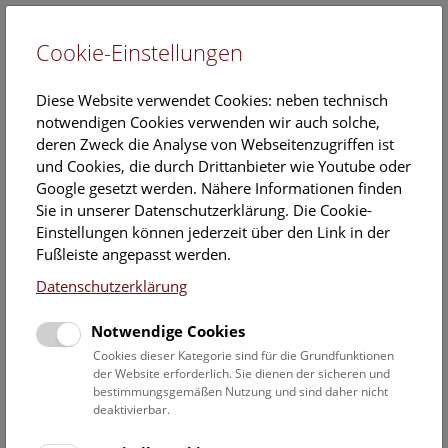
Cookie-Einstellungen
EN
Diese Website verwendet Cookies: neben technisch
notwendigen Cookies verwenden wir auch solche,
deren Zweck die Analyse von Webseitenzugriffen ist
und Cookies, die durch Drittanbieter wie Youtube oder
Google gesetzt werden. Nähere Informationen finden
Darwin-Day-Vortrag. Darwins
Sie in unserer Datenschutzerklärung. Die Cookie-
dunkle Seite – Biologie, Rasse
Einstellungen können jederzeit über den Link in der
Fußleiste angepasst werden.
und Rassismus
Datenschutzerklärung
Frank E. Zachos (Kurator
Notwendige Cookies
Säugetiersammlung, NHM Wien)
Cookies dieser Kategorie sind für die Grundfunktionen
der Website erforderlich. Sie dienen der sicheren und
bestimmungsgemäßen Nutzung und sind daher nicht
Mittwoch, 18. Februar 2026, 18:30 Uhr – 20:00 Uhr |
deaktivierbar.
Vortrag