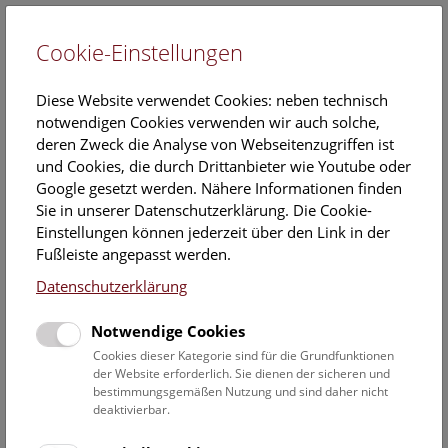
Cookie-Einstellungen
EN
Diese Website verwendet Cookies: neben technisch
notwendigen Cookies verwenden wir auch solche,
deren Zweck die Analyse von Webseitenzugriffen ist
und Cookies, die durch Drittanbieter wie Youtube oder
Google gesetzt werden. Nähere Informationen finden
Dinosaurier
Sie in unserer Datenschutzerklärung. Die Cookie-
Einstellungen können jederzeit über den Link in der
Samstag, 30. August 2025, 11:45 Uhr – 15:15 Uhr |
Fußleiste angepasst werden.
Open Deck 50
Datenschutzerklärung
Das Deck 50 ist für alle Besucher*innen offen und lädt zum
Notwendige Cookies
Mitmachen ein!
Cookies dieser Kategorie sind für die Grundfunktionen
der Website erforderlich. Sie dienen der sicheren und
Versuche dich als Dino-Forscher*in und setz in unserem
bestimmungsgemäßen Nutzung und sind daher nicht
Labor einen Plateosaurus aus Knochen, die im 3D-Labor
deaktivierbar.
ausgedruckt wurden, zusammen. Wissenschafter*innen
können herausfinden, wie groß und schwer Plateosaurus