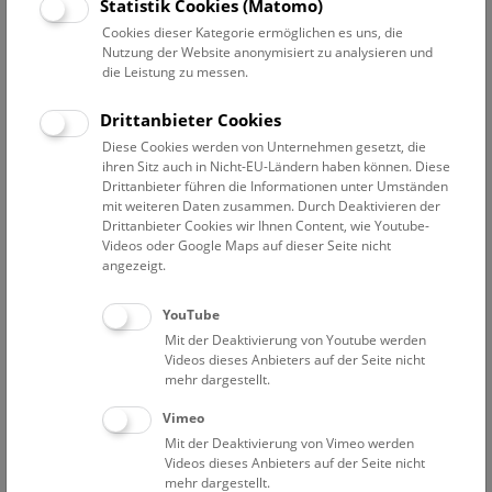
Statistik Cookies (Matomo)
war und wie er gelebt hat – doch niemand weiß, ob er grün
Cookies dieser Kategorie ermöglichen es uns, die
oder rosa, grau oder bunt gemustert war. Gestalte einen
Nutzung der Website anonymisiert zu analysieren und
Plateosaurus ganz nach deinen Vorstellungen!
die Leistung zu messen.
Drittanbieter Cookies
NHM Open Deck 50
Diese Cookies werden von Unternehmen gesetzt, die
Samstag, Sonn- und Feiertag, sowie täglich in den Herbst-,
ihren Sitz auch in Nicht-EU-Ländern haben können. Diese
Drittanbieter führen die Informationen unter Umständen
Weihnachts-, Semester- und Osterferien, von 11:45 bis
mit weiteren Daten zusammen. Durch Deaktivieren der
15:15 Uhr.
Drittanbieter Cookies wir Ihnen Content, wie Youtube-
Videos oder Google Maps auf dieser Seite nicht
angezeigt.
YouTube
Mit der Deaktivierung von Youtube werden
Videos dieses Anbieters auf der Seite nicht
mehr dargestellt.
Vimeo
Mit der Deaktivierung von Vimeo werden
Deck 50 © NHM Wien, Christina Rittmannsperger
Videos dieses Anbieters auf der Seite nicht
mehr dargestellt.