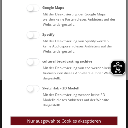
Google Maps
Mit der Deaktivierung der Google Maps
werden keine Karten dieses Anbieters auf der
Website dargestellt.
Spotify
Dinoshow © NHM Wien, Christina Rittmannsperger
Mit der Deaktivierung von Spotify werden
keine Audiospuren dieses Anbieters auf der
Website dargestellt.
cultural broadcasting archive
Mit der Deaktivierung von cba werden keine
Facebook
Bluesky
Instagram
Youtube
LinkedIn
Google Art
Follow us on
Audiospuren dieses Anbieters auf der Website
dargestellt.
Sketchfab - 3D Modell
Mit der Deaktivierung werden keine 3D
Naturhistorisches Museum Wien © 2026
Modelle dieses Anbieters auf der Website
dargestellt.
Nur ausgewählte Cookies akzeptieren