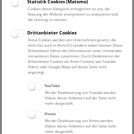
Statistik Cookies (Matomo)
Einblicke in die Blütezeiten der Dinos. Gemeinsam geht es
Cookies dieser Kategorie ermöglichen es uns, die
auf eine Zeitreise in die vergangenen Welten von Trias, Jura
Nutzung der Website anonymisiert zu analysieren und
und Kreide! Das Besondere dabei? Man kann im wahrsten
die Leistung zu messen.
Sinne „eintauchen“ und wird dabei selbst zu einem Teil der
Show.
Drittanbieter Cookies
Diese Cookies werden von Unternehmen gesetzt, die
NHM DinoShow (Deck 50)
ihren Sitz auch in Nicht-EU-Ländern haben können. Diese
Drittanbieter führen die Informationen unter Umständen
Samstage, Sonn- und Feiertage, sowie täglich außer Dienstag
mit weiteren Daten zusammen. Durch Deaktivieren der
in den Schulferien, um 10:30 und 16:30 Uhr
Drittanbieter Cookies wir Ihnen Content, wie Youtube-
Videos oder Google Maps auf dieser Seite nicht
Kinder unter 5 Jahren benötigen keine Show-Karte.
angezeigt.
Zusätzlich zu einem Führungs- oder Show-Ticket ist ein gültiges
Eintrittsticket erforderlich.
YouTube
Treffpunkt auf Deck 50
Mit der Deaktivierung von Youtube werden
Die Show startet pünktlich, kein späterer Einlass möglich.
Videos dieses Anbieters auf der Seite nicht
mehr dargestellt.
Vimeo
Mit der Deaktivierung von Vimeo werden
Videos dieses Anbieters auf der Seite nicht
mehr dargestellt.