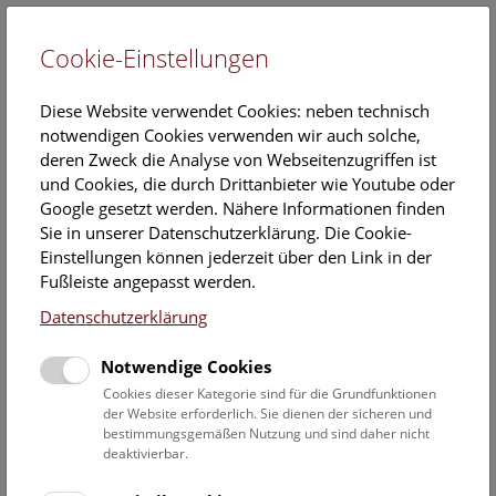
Cookie-Einstellungen
EN
Diese Website verwendet Cookies: neben technisch
notwendigen Cookies verwenden wir auch solche,
deren Zweck die Analyse von Webseitenzugriffen ist
und Cookies, die durch Drittanbieter wie Youtube oder
Google gesetzt werden. Nähere Informationen finden
Dinoshow
Sie in unserer Datenschutzerklärung. Die Cookie-
Einstellungen können jederzeit über den Link in der
Sonntag, 20. Juli 2025, 16:30 Uhr – 17:15 Uhr |
Fußleiste angepasst werden.
Dinoshow
Datenschutzerklärung
Tauch ein in die
Welt der Saurier!
Notwendige Cookies
Cookies dieser Kategorie sind für die Grundfunktionen
Eine
Zeitreise durch die Welt der Saurier
. Diese
der Website erforderlich. Sie dienen der sicheren und
Multimedia-Show
auf Deck 50 macht es möglich, die
bestimmungsgemäßen Nutzung und sind daher nicht
faszinierende Welt der Dinosaurier hautnah zu erleben!
deaktivierbar.
Dank moderner
Augmented Reality
bietet sie verblüffende