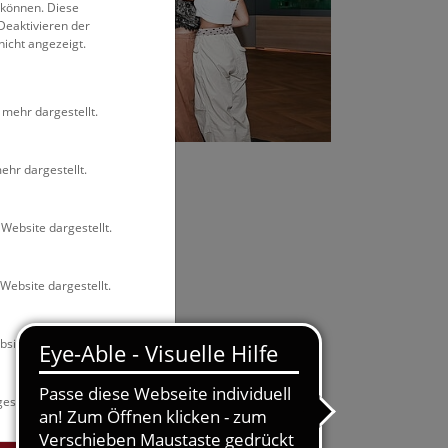
 können. Diese
Deaktivieren der
nicht angezeigt.
 mehr dargestellt.
Rittmannsperger
ehr dargestellt.
Website dargestellt.
Website dargestellt.
site dargestellt.
estellt.