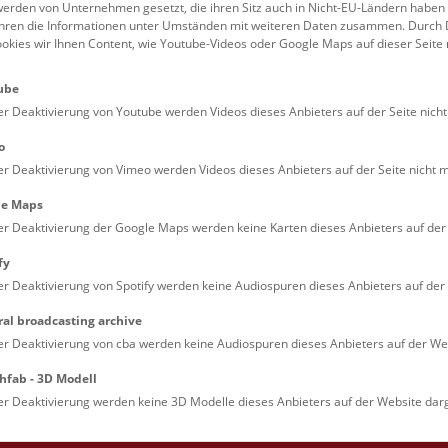
se
Multimedia-Show
auf Deck
erden von Unternehmen gesetzt, die ihren Sitz auch in Nicht-EU-Ländern haben
führen die Informationen unter Umständen mit weiteren Daten zusammen. Durch 
r Dinosaurier hautnah zu
ookies wir Ihnen Content, wie Youtube-Videos oder Google Maps auf dieser Seite 
ube
verblüffende Einblicke in die
er Deaktivierung von Youtube werden Videos dieses Anbieters auf der Seite nicht
ne Zeitreise in die
! Das Besondere dabei? Man
o
Dinoshow © NHM Wien, Christina 
abei selbst zu einem Teil der
er Deaktivierung von Vimeo werden Videos dieses Anbieters auf der Seite nicht m
le Maps
er Deaktivierung der Google Maps werden keine Karten dieses Anbieters auf der 
 den Schulferien, um 10:30
fy
er Deaktivierung von Spotify werden keine Audiospuren dieses Anbieters auf der 
.
ral broadcasting archive
ein gültiges Eintrittsticket
er Deaktivierung von cba werden keine Audiospuren dieses Anbieters auf der Web
hfab - 3D Modell
er Deaktivierung werden keine 3D Modelle dieses Anbieters auf der Website darg
möglich.
nd
Show-Tickets erst ab 5.