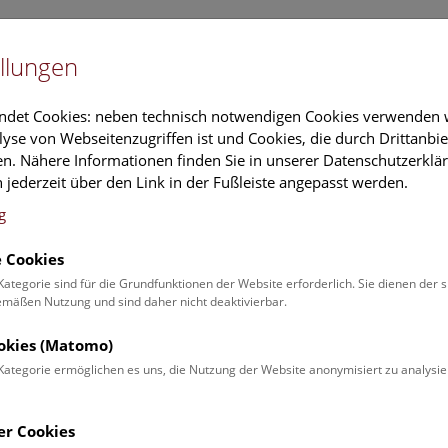
Newslet
llungen
Information
Veranstaltungs
ndet Cookies: neben technisch notwendigen Cookies verwenden w
yse von Webseitenzugriffen ist und Cookies, die durch Drittanbi
n. Nähere Informationen finden Sie in unserer Datenschutzerklär
schung
Führungen & Aktivitäten
Deck 50
 jederzeit über den Link in der Fußleiste angepasst werden.
g
 Cookies
Kategorie sind für die Grundfunktionen der Website erforderlich. Sie dienen der 
äßen Nutzung und sind daher nicht deaktivierbar.
 Uhr | Dinoshow
ookies (Matomo)
Kategorie ermöglichen es uns, die Nutzung der Website anonymisiert zu analysie
er Cookies