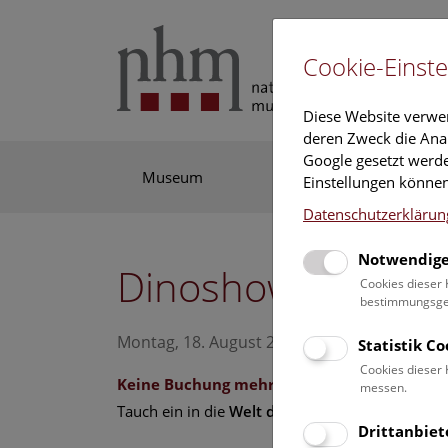
Cookie-Einste
Diese Website verwe
deren Zweck die Anal
Google gesetzt werde
Museum
Ausstellung
For
Einstellungen können
Datenschutzerklärun
Notwendige
Dinoshow
Cookies dieser 
bestimmungsgem
Montag, 18. August 2025, 16:30 Uhr – 17:15
Statistik C
Cookies dieser 
Keine Buchung mehr möglich.
messen.
Tauch ein in die
Welt der Saurier!
Drittanbiet