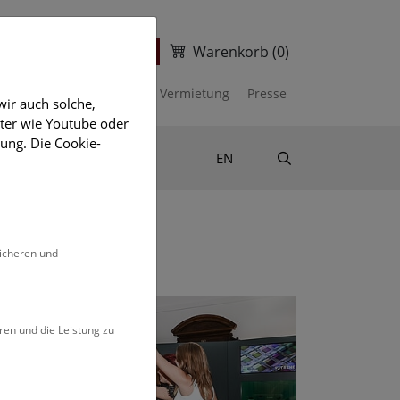
Warenkorb
(0)
ter
Ticketshop
kalender
Unterstützen
Vermietung
Presse
ir auch solche,
eter wie Youtube oder
ung. Die Cookie-
Suche
Shop & Literatur
EN
sicheren und
ren und die Leistung zu