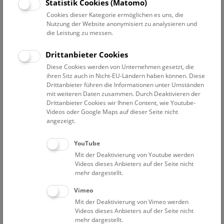
Statistik Cookies (Matomo)
versuchen und Objekte und Materialien ausgraben und
Cookies dieser Kategorie ermöglichen es uns, die
bestimmen.
Nutzung der Website anonymisiert zu analysieren und
die Leistung zu messen.
NHM Open Deck 50
Drittanbieter Cookies
Samstag, Sonn- und Feiertag, sowie täglich in den Herbst-,
Diese Cookies werden von Unternehmen gesetzt, die
Weihnachts-, Semester- und Osterferien, von 11:45 bis
ihren Sitz auch in Nicht-EU-Ländern haben können. Diese
Drittanbieter führen die Informationen unter Umständen
15:15 Uhr.
mit weiteren Daten zusammen. Durch Deaktivieren der
Drittanbieter Cookies wir Ihnen Content, wie Youtube-
Videos oder Google Maps auf dieser Seite nicht
angezeigt.
YouTube
Mit der Deaktivierung von Youtube werden
Videos dieses Anbieters auf der Seite nicht
mehr dargestellt.
Vimeo
Deck 50 © NHM Wien, Christina Rittmannsperger
Mit der Deaktivierung von Vimeo werden
Videos dieses Anbieters auf der Seite nicht
mehr dargestellt.