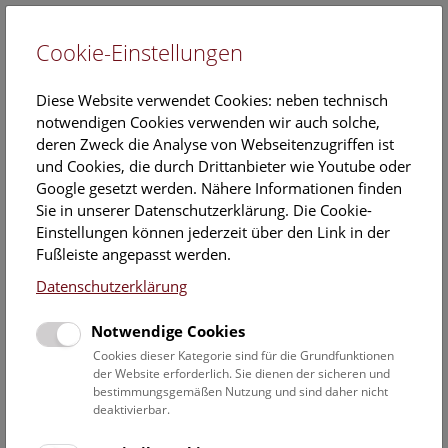
Cookie-Einstellungen
EN
Diese Website verwendet Cookies: neben technisch
notwendigen Cookies verwenden wir auch solche,
deren Zweck die Analyse von Webseitenzugriffen ist
und Cookies, die durch Drittanbieter wie Youtube oder
Google gesetzt werden. Nähere Informationen finden
Entdecke die Eiszeit
Sie in unserer Datenschutzerklärung. Die Cookie-
Einstellungen können jederzeit über den Link in der
Sonntag, 26. Oktober 2025, 11:45 Uhr – 15:15 Uhr |
Fußleiste angepasst werden.
Open Deck 50
Datenschutzerklärung
Das Deck 50 ist für alle Besucher*innen offen und lädt zum
Notwendige Cookies
Mitmachen ein!
Cookies dieser Kategorie sind für die Grundfunktionen
der Website erforderlich. Sie dienen der sicheren und
Lass dich von den Höhlenbildern der Eiszeit inspirieren und
bestimmungsgemäßen Nutzung und sind daher nicht
gestalte mit Naturfarben selbst ein Kunstwerk, das du auf
deaktivierbar.
unsere digitale Höhlenwand beamen kannst. Im
Forschungslabor kannst du dich als Steinzeitforscher*in