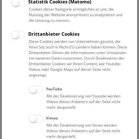
Statistik Cookies (Matomo)
Menschen? Unser neues Kinderbuch erzählt die Geschichte
Cookies dieser Kategorie ermöglichen es uns, die
der Haustiere in Österreich. Auf Deck 50 lernst du diese
Nutzung der Website anonymisiert zu analysieren und
Geschichte kennen.
die Leistung zu messen.
Mach eine Reise in die Geschichte der Menschheit und du
Drittanbieter Cookies
triffst schon bald auf Hund, Katze, Kuh und Co. Untersuche
Diese Cookies werden von Unternehmen gesetzt, die
alte Tierknochen und suche in der Schausammlung nach den
ihren Sitz auch in Nicht-EU-Ländern haben können. Diese
wilden Vorfahren unserer Haustiere. Welche
Drittanbieter führen die Informationen unter Umständen
mit weiteren Daten zusammen. Durch Deaktivieren der
Gemeinsamkeiten und Unterschiede gibt es?
Drittanbieter Cookies wir Ihnen Content, wie Youtube-
Videos oder Google Maps auf dieser Seite nicht
ferienspiel.at
angezeigt.
Mi, 8.7., Do, 9.7., Fr, 10.7.,
YouTube
9:30, 10:30, 13:00, 13:45, 14:30 pünktlich!
Mit der Deaktivierung von Youtube werden
Dauer: 1,5 Stunden
Videos dieses Anbieters auf der Seite nicht
mehr dargestellt.
Die Show startet pünktlich auf Deck50.
Vimeo
Bitte 15 Minuten vor Beginn kommen!
Mit der Deaktivierung von Vimeo werden
Videos dieses Anbieters auf der Seite nicht
Kinder mit WIENXTRA-Ferienspiel-Pass gratis.
mehr dargestellt.