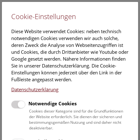
Cookie-Einstellungen
EN
Diese Website verwendet Cookies: neben technisch
notwendigen Cookies verwenden wir auch solche,
deren Zweck die Analyse von Webseitenzugriffen ist
und Cookies, die durch Drittanbieter wie Youtube oder
Google gesetzt werden. Nähere Informationen finden
Ferienspiel: Vom Wildtier zum
Sie in unserer Datenschutzerklärung. Die Cookie-
Haustier
Einstellungen können jederzeit über den Link in der
Fußleiste angepasst werden.
Mittwoch, 08. Juli 2026, 09:30 Uhr – 11:00 Uhr |
Datenschutzerklärung
Ferienspiel
Notwendige Cookies
Keine Buchung mehr möglich.
Cookies dieser Kategorie sind für die Grundfunktionen
der Website erforderlich. Sie dienen der sicheren und
Eine Aktion im Rahmen des WIENXTRA-Ferienspiels für
bestimmungsgemäßen Nutzung und sind daher nicht
Kinder von 6 bis 12 Jahren.
deaktivierbar.
Seit wann gibt es Haustiere? Und wie kamen sie zum