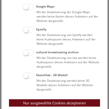
Pro Ferienspielpass erhält 1 erwachsene Begleitperson den
Google Maps
ermäßigten Eintritt von € 6. Jede weitere Begleitperson € 18.
Mit der Deaktivierung der Google Maps
Treffpunkt auf Deck 50.
werden keine Karten dieses Anbieters auf der
Website dargestellt.
Online-Buchung
erforderlich, Gruppen willkommen!
Spotify
Info:
01 52177-335 (Mo, 14:00-17:00 Uhr; Mi bis Fr, 09:00-
Mit der Deaktivierung von Spotify werden
12:00 Uhr)
keine Audiospuren dieses Anbieters auf der
Website dargestellt.
cultural broadcasting archive
Mit der Deaktivierung von cba werden keine
Audiospuren dieses Anbieters auf der Website
dargestellt.
Sketchfab - 3D Modell
Mit der Deaktivierung werden keine 3D
Modelle dieses Anbieters auf der Website
dargestellt.
Nur ausgewählte Cookies akzeptieren