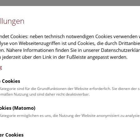
Newslet
llungen
Information
Veranstaltungs
ndet Cookies: neben technisch notwendigen Cookies verwenden w
yse von Webseitenzugriffen ist und Cookies, die durch Drittanbi
n. Nähere Informationen finden Sie in unserer Datenschutzerklär
schung
Führungen & Aktivitäten
Deck 50
 jederzeit über den Link in der Fußleiste angepasst werden.
g
 Cookies
ren: Kristalle und Edelste
Kategorie sind für die Grundfunktionen der Website erforderlich. Sie dienen der 
äßen Nutzung und sind daher nicht deaktivierbar.
 | Kids ab 6 Jahren
ookies (Matomo)
Kategorie ermöglichen es uns, die Nutzung der Website anonymisiert zu analysie
 sie ist farbenprächtig und
er Cookies
rer Schausammlung spitze