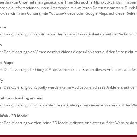
den Edelsteinstrauß, der über
erden von Unternehmen gesetzt, die ihren Sitz auch in Nicht-EU-Ländern haben
führen die Informationen unter Umständen mit weiteren Daten zusammen. Durch 
ookies wir Ihnen Content, wie Youtube-Videos oder Google Maps auf dieser Seite 
itäten
zum Forschen und
ube
er Deaktivierung von Youtube werden Videos dieses Anbieters auf der Seite nicht
o
en Herbst-, Weihnachts-,
er Deaktivierung von Vimeo werden Videos dieses Anbieters auf der Seite nicht m
le Maps
er Deaktivierung der Google Maps werden keine Karten dieses Anbieters auf der 
ein gültiges Eintrittsticket
Detail Edelsteinstrauß © Potter, 
fy
er Deaktivierung von Spotify werden keine Audiospuren dieses Anbieters auf der 
ral broadcasting archive
er Deaktivierung von cba werden keine Audiospuren dieses Anbieters auf der Web
hfab - 3D Modell
le Arts and Culture
er Deaktivierung werden keine 3D Modelle dieses Anbieters auf der Website darg