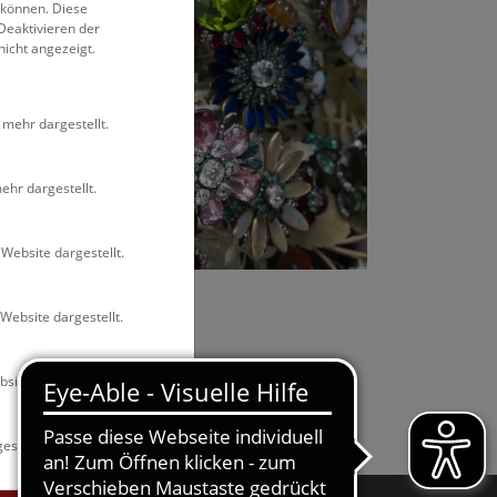
 können. Diese
Deaktivieren der
nicht angezeigt.
 mehr dargestellt.
ehr dargestellt.
Website dargestellt.
NHM Wien
Website dargestellt.
site dargestellt.
estellt.