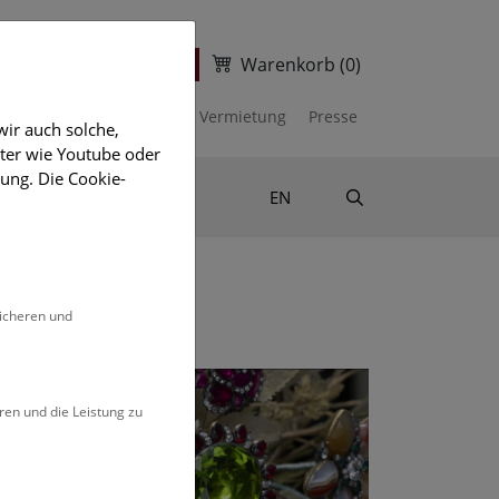
Warenkorb
(0)
ter
Ticketshop
kalender
Unterstützen
Vermietung
Presse
ir auch solche,
eter wie Youtube oder
ung. Die Cookie-
Suche
Shop & Literatur
EN
ine
sicheren und
ren und die Leistung zu