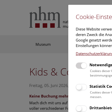
Cookie-Einste
Diese Website verwe
deren Zweck die Anal
Google gesetzt werde
Museum
Ausstellung
For
Einstellungen können
Datenschutzerklärun
Notwendige
Kids & Co ab 6 Jah
Cookies dieser 
bestimmungsgem
Freitag, 05. Juni 2026, 14:00 Uhr – 14:30 Uhr
Statistik C
Cookies dieser 
Keine Buchung mehr möglich.
messen.
Mach dich mit uns auf in die Welt der Kristalle –
Drittanbiet
voller verschiedener Formen. Entdecke in unse