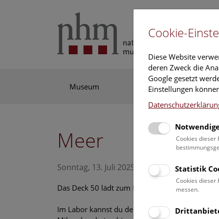
Cookie-Einste
Diese Website verwe
deren Zweck die Anal
Google gesetzt werde
Museum
Ausstellung
For
Einstellungen können
Datenschutzerklärun
Notwendige
Meer
Cookies dieser 
bestimmungsgem
Sonntag, 13. Juli 2025, 11:45 Uhr – 15:15 Uh
Statistik C
Cookies dieser 
Das Deck 50 lädt zum Mitmachen ein!
messen.
Im Labor kannst du dein eigenes Meerwasser m
Drittanbiet