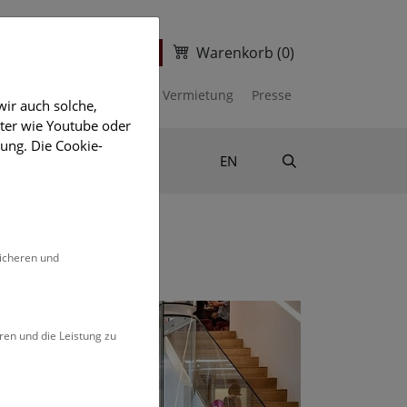
Warenkorb
(0)
ter
Ticketshop
kalender
Unterstützen
Vermietung
Presse
ir auch solche,
eter wie Youtube oder
ung. Die Cookie-
Suche
Shop & Literatur
EN
sicheren und
ren und die Leistung zu