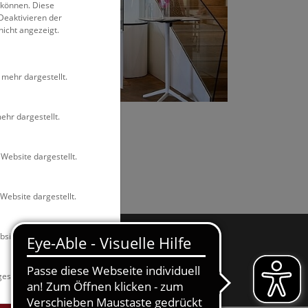
 können. Diese
Deaktivieren der
nicht angezeigt.
 mehr dargestellt.
ttmannsperger
ehr dargestellt.
Website dargestellt.
Website dargestellt.
site dargestellt.
enschutz
Barrierefreiheitserklärung
Cookies
estellt.