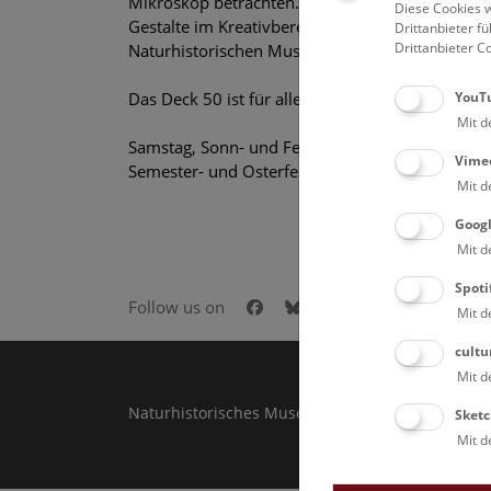
Mikroskop betrachten.
Diese Cookies w
Gestalte im Kreativbereich eine Urlaubsgrußka
Drittanbieter 
Drittanbieter C
Naturhistorischen Museums”.
YouT
Das Deck 50 ist für alle Besucher*innen offen!
Mit d
Samstag, Sonn- und Feiertag, sowie täglich in d
Vime
Semester- und Osterferien, von 11:45 bis 15:15
Mit d
Goog
Mit d
Spoti
Facebook
Bluesky
Instagram
Youtube
LinkedIn
Goog
Follow us on
Mit d
cultu
Mit d
Naturhistorisches Museum Wien © 2026
Sketc
Mit d