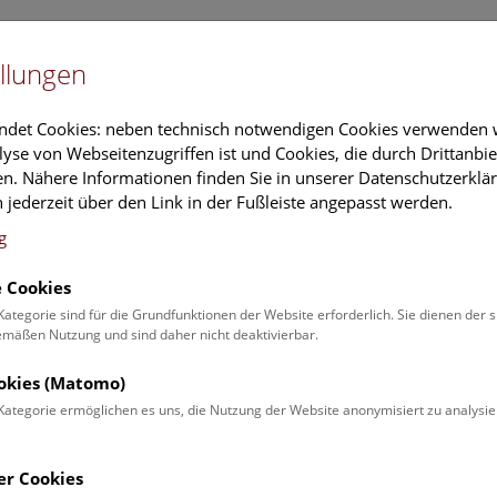
Newslet
llungen
Information
Veranstaltungs
ndet Cookies: neben technisch notwendigen Cookies verwenden w
yse von Webseitenzugriffen ist und Cookies, die durch Drittanbi
n. Nähere Informationen finden Sie in unserer Datenschutzerklär
schung
Führungen & Aktivitäten
Deck 50
 jederzeit über den Link in der Fußleiste angepasst werden.
g
 Cookies
Kategorie sind für die Grundfunktionen der Website erforderlich. Sie dienen der 
äßen Nutzung und sind daher nicht deaktivierbar.
r | Open Deck 50
ookies (Matomo)
Kategorie ermöglichen es uns, die Nutzung der Website anonymisiert zu analysie
ischen und Sand unter dem
er Cookies