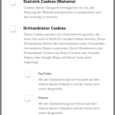
Statistik Cookies (Matomo)
und Pilzerkrankungen wirken durch die historischen
Cookies dieser Kategorie ermöglichen es uns, die
Moulagen lebensecht. Auch auf die Entwicklung der
Nutzung der Website anonymisiert zu analysieren und
Behandlungsmethoden wird eingegangen. Auf spezielles
die Leistung zu messen.
Interesse der Gäste kann bei dieser Führung eingegangen
werden. Dauer ca. 45 Minuten.
Drittanbieter Cookies
Diese Cookies werden von Unternehmen gesetzt, die
NHM Narrenturm
ihren Sitz auch in Nicht-EU-Ländern haben können. Diese
Weitere Informationen zu Führungen finden Sie
hier
.
Drittanbieter führen die Informationen unter Umständen
Kontakt und Anmeldung:
mit weiteren Daten zusammen. Durch Deaktivieren der
Drittanbieter Cookies wir Ihnen Content, wie Youtube-
+43 1 52177-625;
pas@nhm.at
Videos oder Google Maps auf dieser Seite nicht
Anmeldung erforderlich! Weitere Termine auf Anfrage
angezeigt.
möglich.
YouTube
Mittwoch um 11, 13 und 15 Uhr
Mit der Deaktivierung von Youtube werden
Donnerstag um 11, 13 und 15 Uhr
Videos dieses Anbieters auf der Seite nicht
Freitag um 11, 13 und 15 Uhr
mehr dargestellt.
Samstag um 11, 14 und 15 Uhr
Vimeo
Mit der Deaktivierung von Vimeo werden
Eintrittspreise
Videos dieses Anbieters auf der Seite nicht
Führungstreffpunkt: pathologisch-anatomische Sammlung
mehr dargestellt.