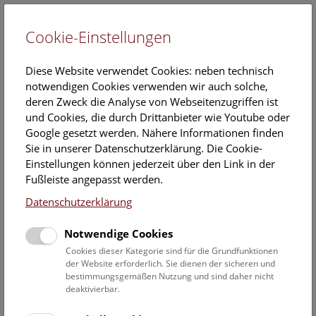
Cookie-Einstellungen
EN
Diese Website verwendet Cookies: neben technisch
notwendigen Cookies verwenden wir auch solche,
deren Zweck die Analyse von Webseitenzugriffen ist
und Cookies, die durch Drittanbieter wie Youtube oder
Google gesetzt werden. Nähere Informationen finden
NHM Narrenturm: Führung
Sie in unserer Datenschutzerklärung. Die Cookie-
durch die Studiensammlung
Einstellungen können jederzeit über den Link in der
Fußleiste angepasst werden.
Freitag, 20. Juni 2025, 11:00 Uhr – 12:00 Uhr |
Datenschutzerklärung
Themenführung Narrenturm
Notwendige Cookies
Die Überblicksführung durch die Studiensammlung zeigt
Cookies dieser Kategorie sind für die Grundfunktionen
ausgewählte Präparate zu verschiedenen Erkrankungen wie
der Website erforderlich. Sie dienen der sicheren und
bestimmungsgemäßen Nutzung und sind daher nicht
Tuberkulose, Syphilis oder Ichthyose.
deaktivierbar.
Manche heute noch präsente Krankheiten wie Brustkrebs