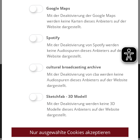
im Narrenturm (Spitalgasse 2, 1090 Wien)
Die Schausammlung kann selbstständig besichtigt werden.
Google Maps
Der Zugang ist barrierefrei.
Mit der Deaktivierung der Google Maps
werden keine Karten dieses Anbieters auf der
Website dargestellt.
Spotify
Mit der Deaktivierung von Spotify werden
keine Audiospuren dieses Anbieters auf der
Facebook
Bluesky
Instagram
Youtube
LinkedIn
Google Art
Follow us on
Website dargestellt.
cultural broadcasting archive
Mit der Deaktivierung von cba werden keine
Audiospuren dieses Anbieters auf der Website
Naturhistorisches Museum Wien © 2026
dargestellt.
Sketchfab - 3D Modell
Mit der Deaktivierung werden keine 3D
Modelle dieses Anbieters auf der Website
dargestellt.
Impressum & AGB
Datenschutz
Nur ausgewählte Cookies akzeptieren
Barrierefreiheitserklärung
Cookies