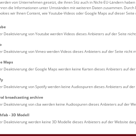
uberkulose, Syphilis oder
erden von Unternehmen gesetzt, die ihren Sitz auch in Nicht-EU-Ländern haben
führen die Informationen unter Umständen mit weiteren Daten zusammen. Durch 
ookies wir Ihnen Content, wie Youtube-Videos oder Google Maps auf dieser Seite 
rustkrebs und
ube
n Moulagen lebensecht. Auch
er Deaktivierung von Youtube werden Videos dieses Anbieters auf der Seite nicht
wird eingegangen. Auf
 Führung eingegangen werden.
o
er Deaktivierung von Vimeo werden Videos dieses Anbieters auf der Seite nicht m
le Maps
hier
.
er Deaktivierung der Google Maps werden keine Karten dieses Anbieters auf der 
fy
er Deaktivierung von Spotify werden keine Audiospuren dieses Anbieters auf der 
nfrage möglich.
ral broadcasting archive
er Deaktivierung von cba werden keine Audiospuren dieses Anbieters auf der Web
hfab - 3D Modell
er Deaktivierung werden keine 3D Modelle dieses Anbieters auf der Website darg