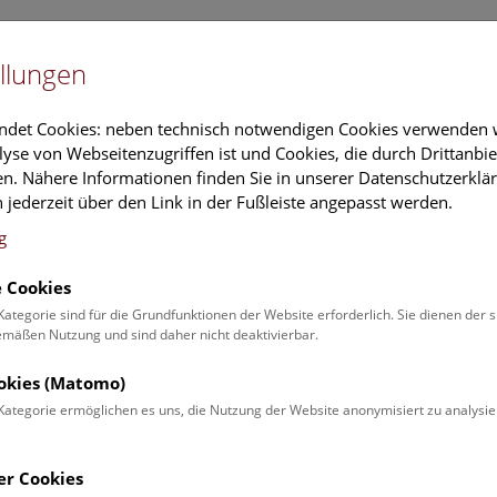
Newslet
llungen
Information
Veranstaltungs
ndet Cookies: neben technisch notwendigen Cookies verwenden w
yse von Webseitenzugriffen ist und Cookies, die durch Drittanbi
n. Nähere Informationen finden Sie in unserer Datenschutzerklär
schung
Führungen & Aktivitäten
Deck 50
 jederzeit über den Link in der Fußleiste angepasst werden.
g
 Cookies
 Führung durch die Stu
Kategorie sind für die Grundfunktionen der Website erforderlich. Sie dienen der 
äßen Nutzung und sind daher nicht deaktivierbar.
– 12:00 Uhr |
ookies (Matomo)
Kategorie ermöglichen es uns, die Nutzung der Website anonymisiert zu analysie
er Cookies
ung zeigt ausgewählte