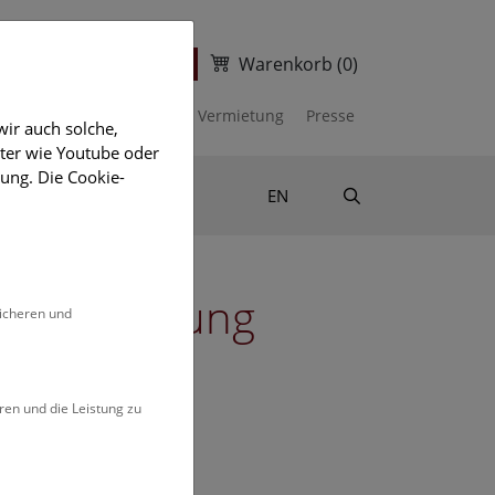
Warenkorb
(0)
ter
Ticketshop
kalender
Unterstützen
Vermietung
Presse
ir auch solche,
eter wie Youtube oder
ung. Die Cookie-
Suche
Shop & Literatur
EN
diensammlung
sicheren und
ren und die Leistung zu