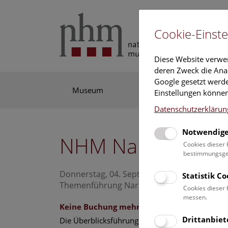
Cookie-Einste
Diese Website verwe
deren Zweck die Anal
Google gesetzt werde
Museum
Ausstellung
For
Einstellungen können
Datenschutzerklärun
Notwendige
NHM Narrenturm:
Cookies dieser 
bestimmungsgem
Donnerstag, 04. September 2025, 11:00 Uhr 
Statistik C
Themenführung Narrenturm
Cookies dieser 
messen.
Keine Buchung mehr möglich.
Drittanbiet
Die Überblicksführung durch die Studiensamml