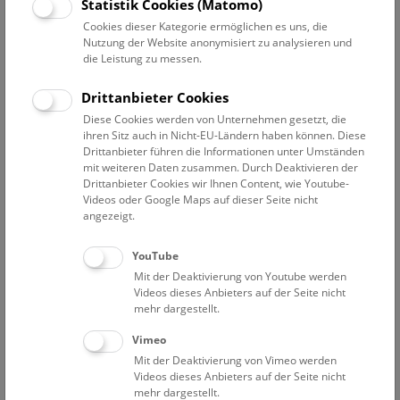
Statistik Cookies (Matomo)
Manche heute noch präsente Krankheiten wie Brustkrebs
Cookies dieser Kategorie ermöglichen es uns, die
und Pilzerkrankungen wirken durch die historischen
Nutzung der Website anonymisiert zu analysieren und
Moulagen lebensecht. Auch auf die Entwicklung der
die Leistung zu messen.
Behandlungsmethoden wird eingegangen. Auf spezielles
Interesse der Gäste kann bei dieser Führung eingegangen
Drittanbieter Cookies
werden. Dauer ca. 45 Minuten.
Diese Cookies werden von Unternehmen gesetzt, die
ihren Sitz auch in Nicht-EU-Ländern haben können. Diese
NHM Narrenturm
Drittanbieter führen die Informationen unter Umständen
mit weiteren Daten zusammen. Durch Deaktivieren der
Weitere Informationen zu Führungen finden Sie
hier
.
Drittanbieter Cookies wir Ihnen Content, wie Youtube-
Kontakt und Anmeldung:
Videos oder Google Maps auf dieser Seite nicht
+43 1 52177-625;
pas@nhm.at
angezeigt.
Anmeldung erforderlich! Weitere Termine auf Anfrage
möglich.
YouTube
Mit der Deaktivierung von Youtube werden
Mittwoch um 11, 13 und 15 Uhr
Videos dieses Anbieters auf der Seite nicht
Donnerstag um 11, 13 und 15 Uhr
mehr dargestellt.
Freitag um 11, 13 und 15 Uhr
Vimeo
Samstag um 11, 14 und 15 Uhr
Mit der Deaktivierung von Vimeo werden
Videos dieses Anbieters auf der Seite nicht
Eintrittspreise
mehr dargestellt.