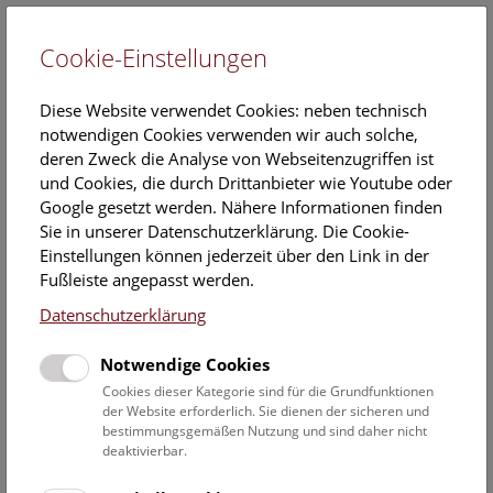
Cookie-Einstellungen
EN
Diese Website verwendet Cookies: neben technisch
notwendigen Cookies verwenden wir auch solche,
deren Zweck die Analyse von Webseitenzugriffen ist
und Cookies, die durch Drittanbieter wie Youtube oder
Google gesetzt werden. Nähere Informationen finden
NHM Narrenturm: Führung
Sie in unserer Datenschutzerklärung. Die Cookie-
durch die Studiensammlung
Einstellungen können jederzeit über den Link in der
Fußleiste angepasst werden.
Samstag, 18. Oktober 2025, 11:00 Uhr – 12:00 Uhr |
Datenschutzerklärung
Themenführung Narrenturm
Notwendige Cookies
Keine Buchung mehr möglich.
Cookies dieser Kategorie sind für die Grundfunktionen
der Website erforderlich. Sie dienen der sicheren und
Die Überblicksführung durch die Studiensammlung zeigt
bestimmungsgemäßen Nutzung und sind daher nicht
ausgewählte Präparate zu verschiedenen Erkrankungen wie
deaktivierbar.
Tuberkulose, Syphilis oder Ichthyose.