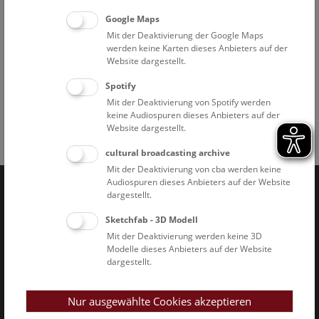
Führungstreffpunkt: pathologisch-anatomische Sammlung
Google Maps
im Narrenturm (Spitalgasse 2, 1090 Wien)
Mit der Deaktivierung der Google Maps
Die Schausammlung kann selbstständig besichtigt werden.
werden keine Karten dieses Anbieters auf der
Der Zugang ist barrierefrei.
Website dargestellt.
Spotify
Mit der Deaktivierung von Spotify werden
keine Audiospuren dieses Anbieters auf der
Website dargestellt.
Facebook
Bluesky
Instagram
Youtube
LinkedIn
Google Art
Follow us on
cultural broadcasting archive
Mit der Deaktivierung von cba werden keine
Audiospuren dieses Anbieters auf der Website
dargestellt.
Naturhistorisches Museum Wien © 2026
Sketchfab - 3D Modell
Mit der Deaktivierung werden keine 3D
Modelle dieses Anbieters auf der Website
dargestellt.
Nur ausgewählte Cookies akzeptieren
Impressum & AGB
Datenschutz