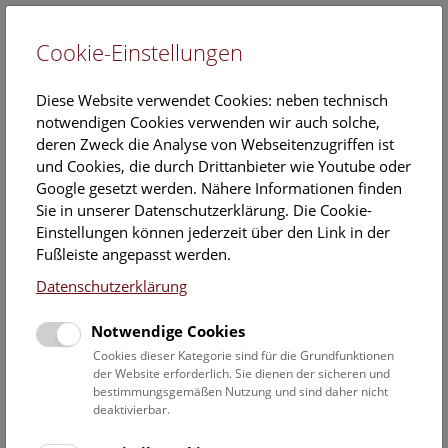
Cookie-Einstellungen
EN
Diese Website verwendet Cookies: neben technisch
notwendigen Cookies verwenden wir auch solche,
deren Zweck die Analyse von Webseitenzugriffen ist
und Cookies, die durch Drittanbieter wie Youtube oder
Google gesetzt werden. Nähere Informationen finden
NHM Narrenturm: Führung
Sie in unserer Datenschutzerklärung. Die Cookie-
durch die Studiensammlung
Einstellungen können jederzeit über den Link in der
Fußleiste angepasst werden.
Donnerstag, 30. Oktober 2025, 11:00 Uhr – 12:00 Uhr |
Datenschutzerklärung
Themenführung Narrenturm
Notwendige Cookies
Keine Buchung mehr möglich.
Cookies dieser Kategorie sind für die Grundfunktionen
der Website erforderlich. Sie dienen der sicheren und
Die Überblicksführung durch die Studiensammlung zeigt
bestimmungsgemäßen Nutzung und sind daher nicht
ausgewählte Präparate zu verschiedenen Erkrankungen wie
deaktivierbar.
Tuberkulose, Syphilis oder Ichthyose.