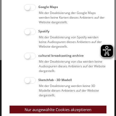
Führungstreffpunkt: pathologisch-anatomische Sammlung
Google Maps
im Narrenturm (Spitalgasse 2, 1090 Wien)
Mit der Deaktivierung der Google Maps
Die Schausammlung kann selbstständig besichtigt werden.
werden keine Karten dieses Anbieters auf der
Der Zugang ist barrierefrei.
Website dargestellt.
Spotify
Mit der Deaktivierung von Spotify werden
keine Audiospuren dieses Anbieters auf der
Website dargestellt.
Facebook
Bluesky
Instagram
Youtube
LinkedIn
Google Art
Follow us on
cultural broadcasting archive
Mit der Deaktivierung von cba werden keine
Audiospuren dieses Anbieters auf der Website
dargestellt.
Naturhistorisches Museum Wien © 2026
Sketchfab - 3D Modell
Mit der Deaktivierung werden keine 3D
Modelle dieses Anbieters auf der Website
dargestellt.
Nur ausgewählte Cookies akzeptieren
Impressum & AGB
Datenschutz