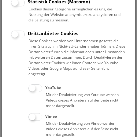
Statistik Cookies (Matomo)
Manche heute noch präsente Krankheiten wie Brustkrebs
Cookies dieser Kategorie ermöglichen es uns, die
und Pilzerkrankungen wirken durch die historischen
Nutzung der Website anonymisiert zu analysieren und
Moulagen lebensecht. Auch auf die Entwicklung der
die Leistung zu messen.
Behandlungsmethoden wird eingegangen. Auf spezielles
Interesse der Gäste kann bei dieser Führung eingegangen
Drittanbieter Cookies
werden. Dauer ca. 45 Minuten.
Diese Cookies werden von Unternehmen gesetzt, die
ihren Sitz auch in Nicht-EU-Ländern haben können. Diese
NHM Narrenturm
Drittanbieter führen die Informationen unter Umständen
mit weiteren Daten zusammen. Durch Deaktivieren der
Weitere Informationen zu Führungen finden Sie
hier
.
Drittanbieter Cookies wir Ihnen Content, wie Youtube-
Kontakt und Anmeldung:
Videos oder Google Maps auf dieser Seite nicht
+43 1 52177-625;
pas@nhm.at
angezeigt.
Anmeldung erforderlich! Weitere Termine auf Anfrage
möglich.
YouTube
Mit der Deaktivierung von Youtube werden
Mittwoch um 11, 13 und 15 Uhr
Videos dieses Anbieters auf der Seite nicht
Donnerstag um 11, 13 und 15 Uhr
mehr dargestellt.
Freitag um 11, 13 und 15 Uhr
Vimeo
Samstag um 11, 14 und 15 Uhr
Mit der Deaktivierung von Vimeo werden
Videos dieses Anbieters auf der Seite nicht
Eintrittspreise
mehr dargestellt.