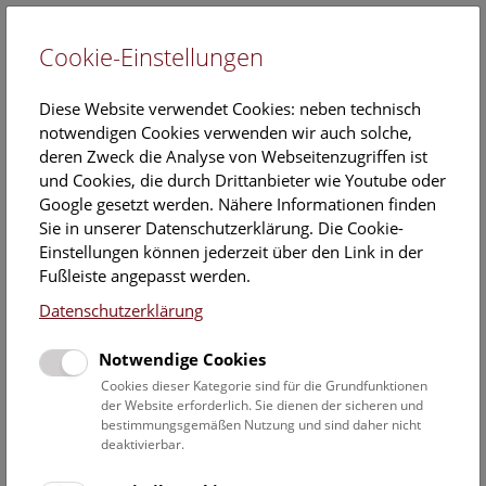
Cookie-Einstellungen
EN
Diese Website verwendet Cookies: neben technisch
notwendigen Cookies verwenden wir auch solche,
deren Zweck die Analyse von Webseitenzugriffen ist
und Cookies, die durch Drittanbieter wie Youtube oder
Google gesetzt werden. Nähere Informationen finden
NHM Narrenturm: Führung
Sie in unserer Datenschutzerklärung. Die Cookie-
durch die Studiensammlung
Einstellungen können jederzeit über den Link in der
Fußleiste angepasst werden.
Donnerstag, 30. Oktober 2025, 13:00 Uhr – 14:00 Uhr |
Datenschutzerklärung
Themenführung Narrenturm
Notwendige Cookies
Keine Buchung mehr möglich.
Cookies dieser Kategorie sind für die Grundfunktionen
der Website erforderlich. Sie dienen der sicheren und
Die Überblicksführung durch die Studiensammlung zeigt
bestimmungsgemäßen Nutzung und sind daher nicht
ausgewählte Präparate zu verschiedenen Erkrankungen wie
deaktivierbar.
Tuberkulose, Syphilis oder Ichthyose.