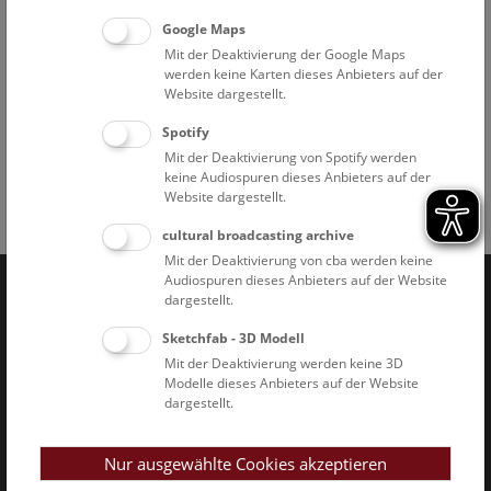
Führungstreffpunkt: pathologisch-anatomische Sammlung
Google Maps
im Narrenturm (Spitalgasse 2, 1090 Wien)
Mit der Deaktivierung der Google Maps
Die Schausammlung kann selbstständig besichtigt werden.
werden keine Karten dieses Anbieters auf der
Der Zugang ist barrierefrei.
Website dargestellt.
Spotify
Mit der Deaktivierung von Spotify werden
keine Audiospuren dieses Anbieters auf der
Website dargestellt.
Facebook
Bluesky
Instagram
Youtube
LinkedIn
Google Art
Follow us on
cultural broadcasting archive
Mit der Deaktivierung von cba werden keine
Audiospuren dieses Anbieters auf der Website
dargestellt.
Naturhistorisches Museum Wien © 2026
Sketchfab - 3D Modell
Mit der Deaktivierung werden keine 3D
Modelle dieses Anbieters auf der Website
dargestellt.
Nur ausgewählte Cookies akzeptieren
Impressum & AGB
Datenschutz