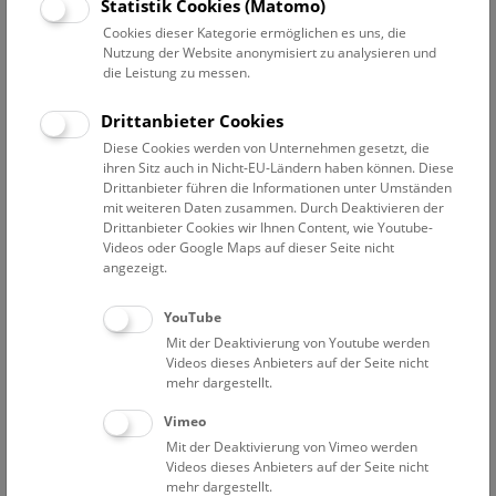
Statistik Cookies (Matomo)
Manche heute noch präsente Krankheiten wie Brustkrebs
Cookies dieser Kategorie ermöglichen es uns, die
und Pilzerkrankungen wirken durch die historischen
Nutzung der Website anonymisiert zu analysieren und
Moulagen lebensecht. Auch auf die Entwicklung der
die Leistung zu messen.
Behandlungsmethoden wird eingegangen. Auf spezielles
Interesse der Gäste kann bei dieser Führung eingegangen
Drittanbieter Cookies
werden. Dauer ca. 45 Minuten.
Diese Cookies werden von Unternehmen gesetzt, die
ihren Sitz auch in Nicht-EU-Ländern haben können. Diese
NHM Narrenturm
Drittanbieter führen die Informationen unter Umständen
mit weiteren Daten zusammen. Durch Deaktivieren der
Weitere Informationen zu Führungen finden Sie
hier
.
Drittanbieter Cookies wir Ihnen Content, wie Youtube-
Kontakt und Anmeldung:
Videos oder Google Maps auf dieser Seite nicht
+43 1 52177-625;
pas@nhm.at
angezeigt.
Anmeldung erforderlich! Weitere Termine auf Anfrage
möglich.
YouTube
Mit der Deaktivierung von Youtube werden
Mittwoch um 11, 13 und 15 Uhr
Videos dieses Anbieters auf der Seite nicht
Donnerstag um 11, 13 und 15 Uhr
mehr dargestellt.
Freitag um 11, 13 und 15 Uhr
Vimeo
Samstag um 11, 14 und 15 Uhr
Mit der Deaktivierung von Vimeo werden
Videos dieses Anbieters auf der Seite nicht
Eintrittspreise
mehr dargestellt.