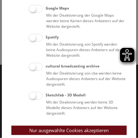
Führungstreffpunkt: pathologisch-anatomische Sammlung
Google Maps
im Narrenturm (Spitalgasse 2, 1090 Wien)
Mit der Deaktivierung der Google Maps
Die Schausammlung kann selbstständig besichtigt werden.
werden keine Karten dieses Anbieters auf der
Der Zugang ist barrierefrei.
Website dargestellt.
Spotify
Mit der Deaktivierung von Spotify werden
keine Audiospuren dieses Anbieters auf der
Facebook
Bluesky
Instagram
Youtube
LinkedIn
Google Art
Follow us on
Website dargestellt.
cultural broadcasting archive
Mit der Deaktivierung von cba werden keine
Audiospuren dieses Anbieters auf der Website
Naturhistorisches Museum Wien © 2026
dargestellt.
Sketchfab - 3D Modell
Mit der Deaktivierung werden keine 3D
Modelle dieses Anbieters auf der Website
dargestellt.
Impressum & AGB
Datenschutz
Nur ausgewählte Cookies akzeptieren
Barrierefreiheitserklärung
Cookies