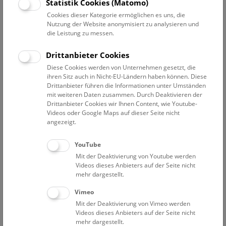
Statistik Cookies (Matomo)
Manche heute noch präsente Krankheiten wie Brustkrebs
Cookies dieser Kategorie ermöglichen es uns, die
und Pilzerkrankungen wirken durch die historischen
Nutzung der Website anonymisiert zu analysieren und
Moulagen lebensecht. Auch auf die Entwicklung der
die Leistung zu messen.
Behandlungsmethoden wird eingegangen. Auf spezielles
Interesse der Gäste kann bei dieser Führung eingegangen
Drittanbieter Cookies
werden. Dauer ca. 45 Minuten.
Diese Cookies werden von Unternehmen gesetzt, die
ihren Sitz auch in Nicht-EU-Ländern haben können. Diese
NHM Narrenturm
Drittanbieter führen die Informationen unter Umständen
mit weiteren Daten zusammen. Durch Deaktivieren der
Weitere Informationen zu Führungen finden Sie
hier
.
Drittanbieter Cookies wir Ihnen Content, wie Youtube-
Kontakt und Anmeldung:
Videos oder Google Maps auf dieser Seite nicht
+43 1 52177-625;
pas@nhm.at
angezeigt.
Anmeldung erforderlich! Weitere Termine auf Anfrage
möglich.
YouTube
Mit der Deaktivierung von Youtube werden
Mittwoch um 11, 13 und 15 Uhr
Videos dieses Anbieters auf der Seite nicht
Donnerstag um 11, 13 und 15 Uhr
mehr dargestellt.
Freitag um 11, 13 und 15 Uhr
Vimeo
Samstag um 11, 14 und 15 Uhr
Mit der Deaktivierung von Vimeo werden
Videos dieses Anbieters auf der Seite nicht
Eintrittspreise
mehr dargestellt.