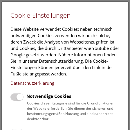
Cookie-Einstellungen
EN
Diese Website verwendet Cookies: neben technisch
notwendigen Cookies verwenden wir auch solche,
deren Zweck die Analyse von Webseitenzugriffen ist
und Cookies, die durch Drittanbieter wie Youtube oder
Google gesetzt werden. Nähere Informationen finden
NHM Narrenturm: Führung
Sie in unserer Datenschutzerklärung. Die Cookie-
durch die Studiensammlung
Einstellungen können jederzeit über den Link in der
Fußleiste angepasst werden.
Samstag, 22. November 2025, 14:00 Uhr – 15:00 Uhr |
Datenschutzerklärung
Themenführung Narrenturm
Notwendige Cookies
Keine Buchung mehr möglich.
Cookies dieser Kategorie sind für die Grundfunktionen
der Website erforderlich. Sie dienen der sicheren und
Die Überblicksführung durch die Studiensammlung zeigt
bestimmungsgemäßen Nutzung und sind daher nicht
ausgewählte Präparate zu verschiedenen Erkrankungen wie
deaktivierbar.
Tuberkulose, Syphilis oder Ichthyose.