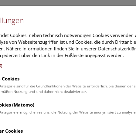
Newslet
llungen
Information
Veranstaltungs
ndet Cookies: neben technisch notwendigen Cookies verwenden w
yse von Webseitenzugriffen ist und Cookies, die durch Drittanbi
n. Nähere Informationen finden Sie in unserer Datenschutzerklär
schung
Führungen & Aktivitäten
Deck 50
 jederzeit über den Link in der Fußleiste angepasst werden.
g
 Cookies
 Führung durch die Stu
Kategorie sind für die Grundfunktionen der Website erforderlich. Sie dienen der 
äßen Nutzung und sind daher nicht deaktivierbar.
 Uhr | Themenführung
ookies (Matomo)
Kategorie ermöglichen es uns, die Nutzung der Website anonymisiert zu analysie
er Cookies
ung zeigt ausgewählte