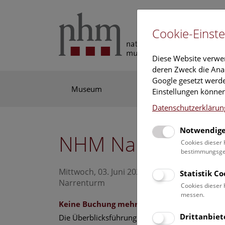
Cookie-Einste
Diese Website verwe
deren Zweck die Anal
Google gesetzt werde
Museum
Ausstellung
For
Einstellungen können
Datenschutzerklärun
Notwendige
NHM Narrenturm:
Cookies dieser 
bestimmungsgem
Mittwoch, 03. Juni 2026, 13:00 Uhr – 14:00
Statistik C
Narrenturm
Cookies dieser 
messen.
Keine Buchung mehr möglich.
Drittanbiet
Die Überblicksführung durch die Studiensamml