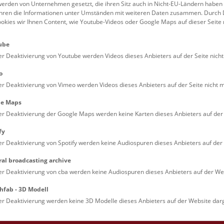
uberkulose, Syphilis oder
erden von Unternehmen gesetzt, die ihren Sitz auch in Nicht-EU-Ländern haben
führen die Informationen unter Umständen mit weiteren Daten zusammen. Durch 
ookies wir Ihnen Content, wie Youtube-Videos oder Google Maps auf dieser Seite 
rustkrebs und
ube
n Moulagen lebensecht. Auch
er Deaktivierung von Youtube werden Videos dieses Anbieters auf der Seite nicht
wird eingegangen. Auf
 Führung eingegangen werden.
o
er Deaktivierung von Vimeo werden Videos dieses Anbieters auf der Seite nicht m
le Maps
hier
.
er Deaktivierung der Google Maps werden keine Karten dieses Anbieters auf der 
fy
er Deaktivierung von Spotify werden keine Audiospuren dieses Anbieters auf der 
nfrage möglich.
ral broadcasting archive
er Deaktivierung von cba werden keine Audiospuren dieses Anbieters auf der Web
hfab - 3D Modell
er Deaktivierung werden keine 3D Modelle dieses Anbieters auf der Website darg