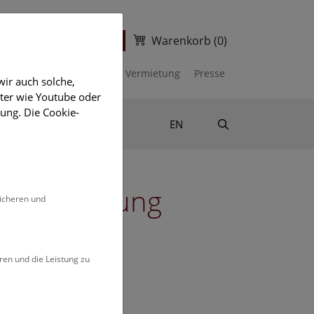
Warenkorb
(0)
ter
Ticketshop
kalender
Unterstützen
Vermietung
Presse
ir auch solche,
eter wie Youtube oder
ung. Die Cookie-
Suche
Shop & Literatur
EN
diensammlung
sicheren und
ren und die Leistung zu