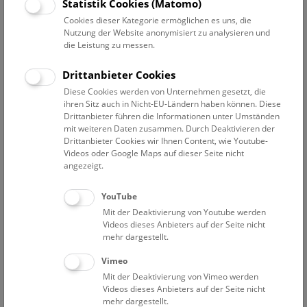
Statistik Cookies (Matomo)
Jeden Freitag, Samstag und Sonntag, 16:00, sowie jeden
Cookies dieser Kategorie ermöglichen es uns, die
Mittwoch, 18:30 (deutsch)
Nutzung der Website anonymisiert zu analysieren und
Every Friday, Saturday, and Sunday, 15:00 (English)
die Leistung zu messen.
Zusätzlich zu einem Führungs- oder Show-Ticket ist ein gültiges
Drittanbieter Cookies
Eintrittsticket erforderlich.
Diese Cookies werden von Unternehmen gesetzt, die
ihren Sitz auch in Nicht-EU-Ländern haben können. Diese
Bitte beachten Sie, dass das Dach nicht barrierefrei zugänglich
Drittanbieter führen die Informationen unter Umständen
ist und dass der Zutritt erst ab 12 Jahren gestattet ist.
mit weiteren Daten zusammen. Durch Deaktivieren der
Drittanbieter Cookies wir Ihnen Content, wie Youtube-
Videos oder Google Maps auf dieser Seite nicht
Treffpunkt in der Eingangshalle
angezeigt.
YouTube
Mit der Deaktivierung von Youtube werden
Videos dieses Anbieters auf der Seite nicht
mehr dargestellt.
Vimeo
Mit der Deaktivierung von Vimeo werden
Videos dieses Anbieters auf der Seite nicht
mehr dargestellt.