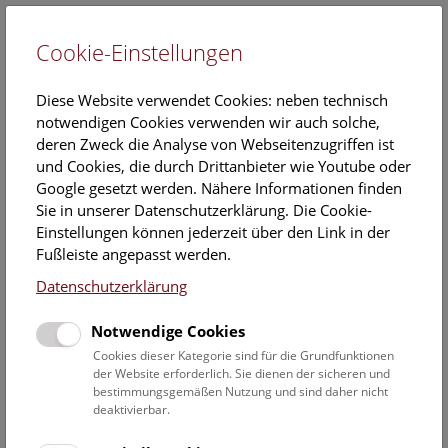
Cookie-Einstellungen
EN
Diese Website verwendet Cookies: neben technisch
notwendigen Cookies verwenden wir auch solche,
deren Zweck die Analyse von Webseitenzugriffen ist
und Cookies, die durch Drittanbieter wie Youtube oder
Google gesetzt werden. Nähere Informationen finden
NHM Über den Dächern
Sie in unserer Datenschutzerklärung. Die Cookie-
Wiens
Einstellungen können jederzeit über den Link in der
Fußleiste angepasst werden.
Sonntag, 20. Juli 2025, 16:00 Uhr – 17:00 Uhr |
Datenschutzerklärung
Dachführung
Notwendige Cookies
Ein kulturhistorischer Spaziergang durch das Museum bis
Cookies dieser Kategorie sind für die Grundfunktionen
auf die Dachterrasse mit fantastischem Wienblick wird zum
der Website erforderlich. Sie dienen der sicheren und
bestimmungsgemäßen Nutzung und sind daher nicht
unvergesslichen Erlebnis.
deaktivierbar.
NHM Über den Dächern Wiens