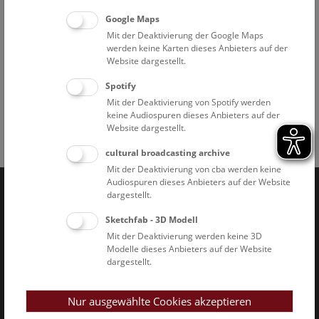
Google Maps
Mit der Deaktivierung der Google Maps
werden keine Karten dieses Anbieters auf der
Dachansicht © NHM Wien, Christina Rittmannsperger
Website dargestellt.
Spotify
Mit der Deaktivierung von Spotify werden
keine Audiospuren dieses Anbieters auf der
Website dargestellt.
Facebook
Bluesky
Instagram
Youtube
LinkedIn
Google Art
Follow us on
cultural broadcasting archive
Mit der Deaktivierung von cba werden keine
Audiospuren dieses Anbieters auf der Website
dargestellt.
Naturhistorisches Museum Wien © 2026
Sketchfab - 3D Modell
Mit der Deaktivierung werden keine 3D
Modelle dieses Anbieters auf der Website
dargestellt.
Nur ausgewählte Cookies akzeptieren
Impressum & AGB
Datenschutz