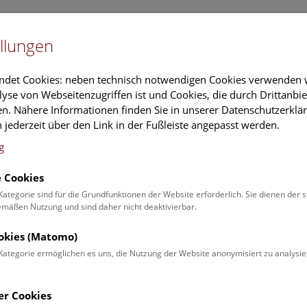
Newslet
llungen
Information
Veranstaltungs
ndet Cookies: neben technisch notwendigen Cookies verwenden w
yse von Webseitenzugriffen ist und Cookies, die durch Drittanbi
n. Nähere Informationen finden Sie in unserer Datenschutzerklär
schung
Führungen & Aktivitäten
Deck 50
 jederzeit über den Link in der Fußleiste angepasst werden.
g
 Cookies
hern Wiens (auf Englisc
Kategorie sind für die Grundfunktionen der Website erforderlich. Sie dienen der 
äßen Nutzung und sind daher nicht deaktivierbar.
r | Dachführung
ookies (Matomo)
Kategorie ermöglichen es uns, die Nutzung der Website anonymisiert zu analysie
Museum bis auf das
Dach
mit
er Cookies
en Erlebnis.