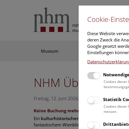
Cookie-Einste
Diese Website verwe
deren Zweck die Anal
Google gesetzt werde
Museum
Ausstellung
For
Einstellungen können
Datenschutzerklärun
Notwendige
NHM Über den Däc
Cookies dieser 
bestimmungsgem
Freitag, 12. Juni 2026, 15:00 Uhr – 16:00 Uh
Statistik C
Cookies dieser 
Keine Buchung mehr möglich.
messen.
Ein
kulturhistorischer Spaziergang
durch das 
Drittanbiet
fantastischem Wienblick wird zum unvergesslich