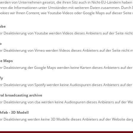
erden von Unternehmen gesetzt, die ihren Sitz auch in Nicht-EU-Ländern haben
führen die Informationen unter Umständen mit weiteren Daten zusammen. Durch 
ookies wir Ihnen Content, wie Youtube-Videos oder Google Maps auf dieser Seite 
ie jeden Mittwoch, 18:30
ube
ish)
er Deaktivierung von Youtube werden Videos dieses Anbieters auf der Seite nicht
ein gültiges Eintrittsticket
o
er Deaktivierung von Vimeo werden Videos dieses Anbieters auf der Seite nicht m
ei zugänglich ist und dass der
le Maps
er Deaktivierung der Google Maps werden keine Karten dieses Anbieters auf der 
© NHM Wien, Kurt Kracher
fy
er Deaktivierung von Spotify werden keine Audiospuren dieses Anbieters auf der 
ral broadcasting archive
er Deaktivierung von cba werden keine Audiospuren dieses Anbieters auf der Web
le Arts and Culture
hfab - 3D Modell
er Deaktivierung werden keine 3D Modelle dieses Anbieters auf der Website darg