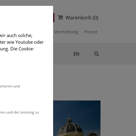
Warenkorb
(0)
ter
Ticketshop
kalender
Unterstützen
Vermietung
Presse
ir auch solche,
eter wie Youtube oder
ung. Die Cookie-
Suche
Shop & Literatur
EN
h)
sicheren und
ren und die Leistung zu