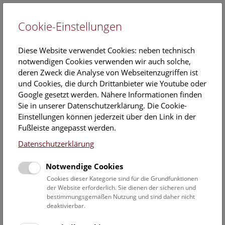
Cookie-Einstellungen
EN
Diese Website verwendet Cookies: neben technisch
notwendigen Cookies verwenden wir auch solche,
deren Zweck die Analyse von Webseitenzugriffen ist
und Cookies, die durch Drittanbieter wie Youtube oder
Google gesetzt werden. Nähere Informationen finden
NHM Über den Dächern
Sie in unserer Datenschutzerklärung. Die Cookie-
Wiens (auf Englisch)
Einstellungen können jederzeit über den Link in der
Fußleiste angepasst werden.
Freitag, 01. August 2025, 15:00 Uhr – 16:00 Uhr |
Datenschutzerklärung
Dachführung
Notwendige Cookies
Ein
kulturhistorischer Spaziergang
durch das Museum bis
Cookies dieser Kategorie sind für die Grundfunktionen
auf das
Dach
mit fantastischem Wienblick wird zum
der Website erforderlich. Sie dienen der sicheren und
bestimmungsgemäßen Nutzung und sind daher nicht
unvergesslichen Erlebnis.
deaktivierbar.
NHM Über den Dächern Wiens