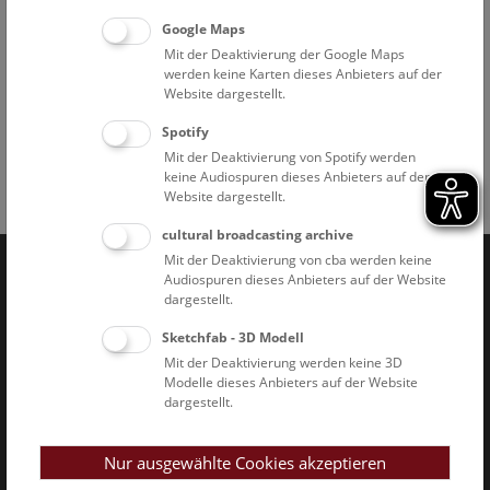
Google Maps
Mit der Deaktivierung der Google Maps
Dachansicht © NHM Wien, Christina Rittmannsperger
werden keine Karten dieses Anbieters auf der
Website dargestellt.
Spotify
Mit der Deaktivierung von Spotify werden
keine Audiospuren dieses Anbieters auf der
Website dargestellt.
Facebook
Bluesky
Instagram
Youtube
LinkedIn
Google Art
Follow us on
cultural broadcasting archive
Mit der Deaktivierung von cba werden keine
Audiospuren dieses Anbieters auf der Website
Naturhistorisches Museum Wien © 2026
dargestellt.
Sketchfab - 3D Modell
Mit der Deaktivierung werden keine 3D
Modelle dieses Anbieters auf der Website
dargestellt.
Impressum & AGB
Datenschutz
Nur ausgewählte Cookies akzeptieren
Barrierefreiheitserklärung
Cookies