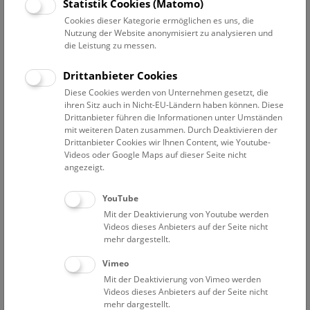
Statistik Cookies (Matomo)
Jeden Freitag, Samstag und Sonntag, 16.00, sowie jeden
Cookies dieser Kategorie ermöglichen es uns, die
Mittwoch, 18:30 (deutsch)
Nutzung der Website anonymisiert zu analysieren und
Every Friday, Saturday, and Sunday, 15:00 (English)
die Leistung zu messen.
Kosten: Eine gültige
Eintrittskarte
ist erforderlich, zzgl.
Drittanbieter Cookies
Führungskarte € 9,-.
Diese Cookies werden von Unternehmen gesetzt, die
Keine Anmeldung erforderlich!
ihren Sitz auch in Nicht-EU-Ländern haben können. Diese
Bitte beachten Sie, dass die Dachterrasse
nicht barrierefrei
Drittanbieter führen die Informationen unter Umständen
zugänglich
ist und dass der Zutritt auf die Dachterrasse erst
mit weiteren Daten zusammen. Durch Deaktivieren der
Drittanbieter Cookies wir Ihnen Content, wie Youtube-
ab 12 Jahren gestattet ist.
Videos oder Google Maps auf dieser Seite nicht
angezeigt.
YouTube
Mit der Deaktivierung von Youtube werden
Videos dieses Anbieters auf der Seite nicht
mehr dargestellt.
Vimeo
Mit der Deaktivierung von Vimeo werden
Videos dieses Anbieters auf der Seite nicht
mehr dargestellt.