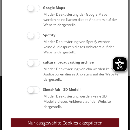
Google Maps
Mit der Deaktivierung der Google Maps
werden keine Karten dieses Anbieters auf der
Website dargestellt.
Dachansicht © NHM Wien, Kurt Kracher
Spotify
Mit der Deaktivierung von Spotify werden
keine Audiospuren dieses Anbieters auf der
Website dargestellt.
cultural broadcasting archive
Facebook
Bluesky
Instagram
Youtube
LinkedIn
Google Art
Follow us on
Mit der Deaktivierung von cba werden keine
Audiospuren dieses Anbieters auf der Website
dargestellt.
Sketchfab - 3D Modell
Naturhistorisches Museum Wien © 2026
Mit der Deaktivierung werden keine 3D
Modelle dieses Anbieters auf der Website
dargestellt.
Nur ausgewählte Cookies akzeptieren