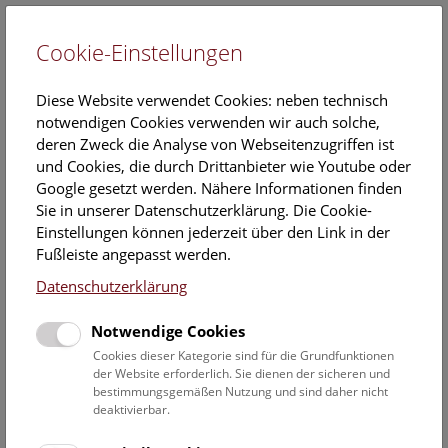
Cookie-Einstellungen
EN
Diese Website verwendet Cookies: neben technisch
notwendigen Cookies verwenden wir auch solche,
deren Zweck die Analyse von Webseitenzugriffen ist
und Cookies, die durch Drittanbieter wie Youtube oder
Google gesetzt werden. Nähere Informationen finden
NHM Über den Dächern
Sie in unserer Datenschutzerklärung. Die Cookie-
Wiens (auf Englisch)
Einstellungen können jederzeit über den Link in der
Fußleiste angepasst werden.
Sonntag, 12. Oktober 2025, 15:00 Uhr – 16:00 Uhr |
Datenschutzerklärung
Dachführung
Notwendige Cookies
Keine Buchung mehr möglich.
Cookies dieser Kategorie sind für die Grundfunktionen
der Website erforderlich. Sie dienen der sicheren und
Ein
kulturhistorischer Spaziergang
durch das Museum bis
bestimmungsgemäßen Nutzung und sind daher nicht
auf das
Dach
mit fantastischem Wienblick wird zum
deaktivierbar.
unvergesslichen Erlebnis.