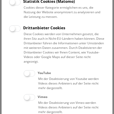
Statistik Cookies (Matomo)
NHM Über den Dächern Wiens
Cookies dieser Kategorie ermöglichen es uns, die
Jeden Freitag, Samstag und Sonntag, 16:00, sowie jeden
Nutzung der Website anonymisiert zu analysieren und
Mittwoch, 18:30 (deutsch)
die Leistung zu messen.
Every Friday, Saturday, and Sunday, 3:00 pm (English)
Drittanbieter Cookies
Zusätzlich zu einem Führungs- oder Show-Ticket ist ein gültiges
Diese Cookies werden von Unternehmen gesetzt, die
Eintrittsticket erforderlich.
ihren Sitz auch in Nicht-EU-Ländern haben können. Diese
Drittanbieter führen die Informationen unter Umständen
mit weiteren Daten zusammen. Durch Deaktivieren der
Bitte beachten Sie, dass das Dach nicht barrierefrei zugänglich
Drittanbieter Cookies wir Ihnen Content, wie Youtube-
ist und dass der Zutritt erst ab 12 Jahren gestattet ist.
Videos oder Google Maps auf dieser Seite nicht
angezeigt.
Treffpunkt in der Eingangshalle.
YouTube
Mit der Deaktivierung von Youtube werden
Videos dieses Anbieters auf der Seite nicht
mehr dargestellt.
Vimeo
Mit der Deaktivierung von Vimeo werden
Videos dieses Anbieters auf der Seite nicht
mehr dargestellt.