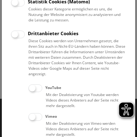
Statistik Cookies (Matomo)
Jeden Freitag, Samstag und Sonntag, 16.00, sowie jeden
Cookies dieser Kategorie ermöglichen es uns, die
Mittwoch, 18:30 (deutsch)
Nutzung der Website anonymisiert zu analysieren und
Every Friday, Saturday, and Sunday, 15:00 (English)
die Leistung zu messen.
Kosten: Eine gültige
Eintrittskarte
ist erforderlich, zzgl.
Führungskarte € 9,-.
Drittanbieter Cookies
Keine Anmeldung erforderlich!
Diese Cookies werden von Unternehmen gesetzt, die
Bitte beachten Sie, dass die Dachterrasse
nicht barrierefrei
ihren Sitz auch in Nicht-EU-Ländern haben können. Diese
zugänglich
ist und dass der Zutritt auf die Dachterrasse erst
Drittanbieter führen die Informationen unter Umständen
ab 12 Jahren gestattet ist.
mit weiteren Daten zusammen. Durch Deaktivieren der
Drittanbieter Cookies wir Ihnen Content, wie Youtube-
Videos oder Google Maps auf dieser Seite nicht
angezeigt.
YouTube
Facebook
Bluesky
Instagram
Youtube
LinkedIn
Google Art
Follow us on
Mit der Deaktivierung von Youtube werden
Videos dieses Anbieters auf der Seite nicht
mehr dargestellt.
Naturhistorisches Museum Wien © 2026
Vimeo
Mit der Deaktivierung von Vimeo werden
Videos dieses Anbieters auf der Seite nicht
mehr dargestellt.