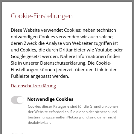
Cookie-Einstellungen
EN
Diese Website verwendet Cookies: neben technisch
notwendigen Cookies verwenden wir auch solche,
deren Zweck die Analyse von Webseitenzugriffen ist
und Cookies, die durch Drittanbieter wie Youtube oder
Google gesetzt werden. Nähere Informationen finden
NHM Über den Dächern
Sie in unserer Datenschutzerklärung. Die Cookie-
Wiens (auf Englisch)
Einstellungen können jederzeit über den Link in der
Fußleiste angepasst werden.
Samstag, 01. Februar 2025, 15:00 Uhr – 16:00 Uhr |
Datenschutzerklärung
Dachführung
Notwendige Cookies
Ein kulturhistorischer Spaziergang durch das Museum bis
Cookies dieser Kategorie sind für die Grundfunktionen
auf die Dachterrasse mit fantastischem Wienblick wird zum
der Website erforderlich. Sie dienen der sicheren und
bestimmungsgemäßen Nutzung und sind daher nicht
unvergesslichen Erlebnis.
deaktivierbar.
NHM Über den Dächern Wiens