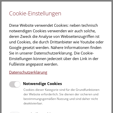
Cookie-Einstellungen
EN
Diese Website verwendet Cookies: neben technisch
notwendigen Cookies verwenden wir auch solche,
deren Zweck die Analyse von Webseitenzugriffen ist
und Cookies, die durch Drittanbieter wie Youtube oder
Google gesetzt werden. Nähere Informationen finden
Open Deck: Dinosaurier
Sie in unserer Datenschutzerklärung. Die Cookie-
Einstellungen können jederzeit über den Link in der
Montag, 08. Dezember 2025, 11:45 Uhr – 15:15 Uhr |
Fußleiste angepasst werden.
Open Deck 50
Datenschutzerklärung
Das Deck 50 ist für alle Besucher*innen offen und lädt zum
Notwendige Cookies
Mitmachen ein!
Cookies dieser Kategorie sind für die Grundfunktionen
der Website erforderlich. Sie dienen der sicheren und
Versuche dich als Dino-Forscher*in und setz in unserem
bestimmungsgemäßen Nutzung und sind daher nicht
Labor einen Plateosaurus aus Knochen, die im 3D-Labor
deaktivierbar.
ausgedruckt wurden, zusammen. Wissenschafter*innen
können herausfinden, wie groß und schwer Plateosaurus