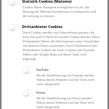
Statistik Cookies (Matomo)
gestalte deine eigenen kleinen „Edelstein“-Blüten.
Cookies dieser Kategorie ermöglichen es uns, die
Nutzung der Website anonymisiert zu analysieren und
NHM Open Deck 50
die Leistung zu messen.
Samstag, Sonn- und Feiertag, sowie täglich in den Herbst-,
Weihnachts-, Semester- und Osterferien, von 11:45 bis
Drittanbieter Cookies
15:15 Uhr.
Diese Cookies werden von Unternehmen gesetzt, die
ihren Sitz auch in Nicht-EU-Ländern haben können. Diese
Drittanbieter führen die Informationen unter Umständen
mit weiteren Daten zusammen. Durch Deaktivieren der
Drittanbieter Cookies wir Ihnen Content, wie Youtube-
Videos oder Google Maps auf dieser Seite nicht
angezeigt.
YouTube
Mit der Deaktivierung von Youtube werden
Videos dieses Anbieters auf der Seite nicht
mehr dargestellt.
Deck 50 © NHM Wien, Christina Rittmannsperger
Vimeo
Mit der Deaktivierung von Vimeo werden
Videos dieses Anbieters auf der Seite nicht
mehr dargestellt.