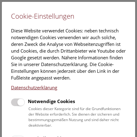
Cookie-Einstellungen
EN
Diese Website verwendet Cookies: neben technisch
notwendigen Cookies verwenden wir auch solche,
deren Zweck die Analyse von Webseitenzugriffen ist
und Cookies, die durch Drittanbieter wie Youtube oder
Google gesetzt werden. Nähere Informationen finden
Open Deck: Kristalle
Sie in unserer Datenschutzerklärung. Die Cookie-
Einstellungen können jederzeit über den Link in der
Donnerstag, 04. Juni 2026, 11:45 Uhr – 15:15 Uhr |
Fußleiste angepasst werden.
Open Deck 50
Datenschutzerklärung
Das Deck 50 ist für alle Besucher*innen offen und lädt zum
Notwendige Cookies
Mitmachen ein!
Cookies dieser Kategorie sind für die Grundfunktionen
der Website erforderlich. Sie dienen der sicheren und
Im Labor kannst du verschiedene Kristalle kennenlernen,
bestimmungsgemäßen Nutzung und sind daher nicht
ordnen und selbst bestimmen und aus bunten
deaktivierbar.
Magnetformen einen Riesenkristall zusammensetzen. Lass
dich vom 260 Jahre alten Edelsteinstrauß inspirieren und