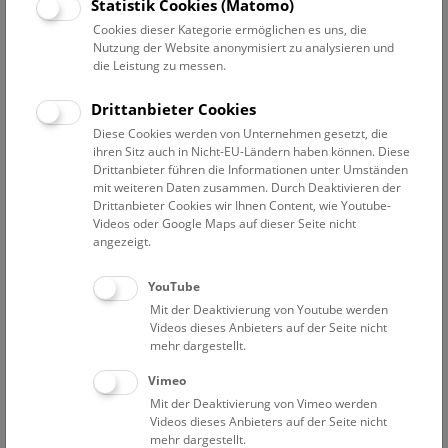
Datum auswählen
Statistik Cookies (Matomo)
Cookies dieser Kategorie ermöglichen es uns, die
Nutzung der Website anonymisiert zu analysieren und
Erweiterte Suche
die Leistung zu messen.
Filter zurücksetzen
Drittanbieter Cookies
Diese Cookies werden von Unternehmen gesetzt, die
1. Mai 2019
ihren Sitz auch in Nicht-EU-Ländern haben können. Diese
Drittanbieter führen die Informationen unter Umständen
mit weiteren Daten zusammen. Durch Deaktivieren der
Drittanbieter Cookies wir Ihnen Content, wie Youtube-
Bisher keine Ergebnisse. Dienstags ist das NHM Wien
Videos oder Google Maps auf dieser Seite nicht
in der Regel geschlossen. Ausnahmen finden sie
hier
.
angezeigt.
YouTube
Mit der Deaktivierung von Youtube werden
Videos dieses Anbieters auf der Seite nicht
mehr dargestellt.
Eine Nacht im Museum
Vimeo
Mit der Deaktivierung von Vimeo werden
Videos dieses Anbieters auf der Seite nicht
mehr dargestellt.