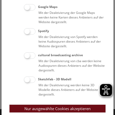
Google Maps
Mit der Deaktivierung der Google Maps
werden keine Karten dieses Anbieters auf der
Website dargestellt.
Spotify
Mit der Deaktivierung von Spotify werden
keine Audiospuren dieses Anbieters auf der
Website dargestellt.
cultural broadcasting archive
Mit der Deaktivierung von cba werden keine
Audiospuren dieses Anbieters auf der Website
dargestellt.
Sketchfab - 3D Modell
Mit der Deaktivierung werden keine 3D
Modelle dieses Anbieters auf der Website
dargestellt.
Facebook
Bluesky
Instagram
Youtube
LinkedIn
Google Art
Follow us on
Nur ausgewählte Cookies akzeptieren