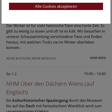
Alle Cookies akzeptieren
So
14:00 – 14:30
1.2.
Kids & Co ab 6 Jahren: Tiere im Winter
Der Winter ist für viele heimische Tiere eine harte Zeit. Es
gibt zu wenig zu essen und oft ist es kalt. Wir besuchen in
unserer Schausammlung verschiedene Tiere und finden
heraus, mit welchen Tricks sie im Winter überleben
können.
NHM WIEN
KEINE BUCHUNG MEHR MÖGLICH.
So
15:00 – 16:00
1.2.
NHM Über den Dächern Wiens (auf
Englisch)
Ein
kulturhistorischer Spaziergang
durch das Museum
bis auf das
Dach
mit fantastischem Wienblick wird zum
unvergesslichen Erlebnis.