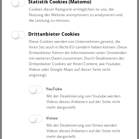
Datum auswählen
Statistik Cookies (Matomo)
Cookies dieser Kategorie ermöglichen es uns, die
Nutzung der Website anonymisiert zu analysieren und
Erweiterte Suche
die Leistung zu messen.
Filter zurücksetzen
Drittanbieter Cookies
Diese Cookies werden von Unternehmen gesetzt, die
1. Februar 2026
ihren Sitz auch in Nicht-EU-Ländern haben können. Diese
Drittanbieter führen die Informationen unter Umständen
mit weiteren Daten zusammen. Durch Deaktivieren der
So
Drittanbieter Cookies wir Ihnen Content, wie Youtube-
10:30 – 11:15
1.2.
Videos oder Google Maps auf dieser Seite nicht
DinoShow
angezeigt.
Eine
Zeitreise durch die Welt der Saurier
. Die
YouTube
Multimedia-Show
auf Deck 50 macht es möglich, die
Mit der Deaktivierung von Youtube werden
faszinierende Welt der Dinosaurier hautnah zu erleben!
Videos dieses Anbieters auf der Seite nicht
mehr dargestellt.
NHM WIEN
KEINE BUCHUNG MEHR MÖGLICH.
Vimeo
Mit der Deaktivierung von Vimeo werden
Videos dieses Anbieters auf der Seite nicht
So
11:15 – 11:45
1.2.
mehr dargestellt.