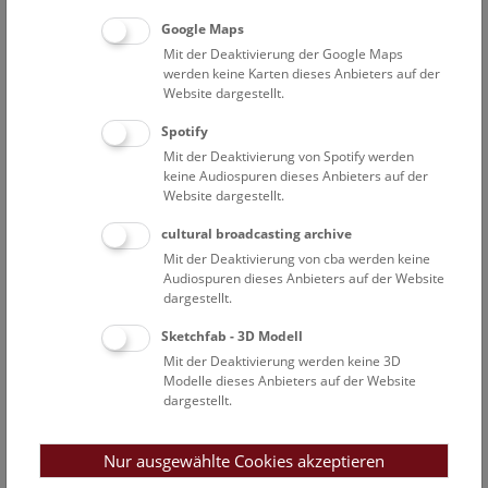
Mini-Treff ab 3 Jahren: Tiere im Winter
Google Maps
Mit der Deaktivierung der Google Maps
Wie findet das Eichhörnchen im Winter genug zu essen?
werden keine Karten dieses Anbieters auf der
Wo versteckt sich der Igel bis zum Frühling? Und wieso
Website dargestellt.
erfriert die Erdkröte nicht, wenn es richtig kalt wird?
Lerne diese Tiere aus nächster Nähe kennen und finde
Spotify
heraus, was sie im Winter machen.
Mit der Deaktivierung von Spotify werden
keine Audiospuren dieses Anbieters auf der
Website dargestellt.
NHM WIEN
KEINE BUCHUNG MEHR MÖGLICH.
cultural broadcasting archive
Mit der Deaktivierung von cba werden keine
So
11:45 – 15:15
1.2.
Audiospuren dieses Anbieters auf der Website
dargestellt.
Open Deck: Tiere und Pflanzen im
Sketchfab - 3D Modell
Winter
Mit der Deaktivierung werden keine 3D
Das Deck 50 ist für alle Besucher*innen offen und lädt
Modelle dieses Anbieters auf der Website
dargestellt.
zum Mitmachen ein!
NHM WIEN
Nur ausgewählte Cookies akzeptieren