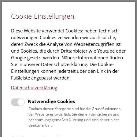
Cookie-Einstellungen
EN
Diese Website verwendet Cookies: neben technisch
notwendigen Cookies verwenden wir auch solche,
deren Zweck die Analyse von Webseitenzugriffen ist
und Cookies, die durch Drittanbieter wie Youtube oder
Google gesetzt werden. Nähere Informationen finden
NHM erforschen
Sie in unserer Datenschutzerklärung. Die Cookie-
Einstellungen können jederzeit über den Link in der
Fußleiste angepasst werden.
Herausgeber*innen:
Andrea Krapf, Andreas Kroh und
Datenschutzerklärung
Julia Landsiedl
88 Seiten, Softcover
Notwendige Cookies
€ 9,90 (
zuzüglich Porto
)
Cookies dieser Kategorie sind für die Grundfunktionen
der Website erforderlich. Sie dienen der sicheren und
Erhältlich vor Ort im
Museumsshop
des NHM Wien, im
bestimmungsgemäßen Nutzung und sind daher nicht
Buchhandel oder per Direktbestellung per E-Mail
deaktivierbar.
an
museumsshop@nhm.at