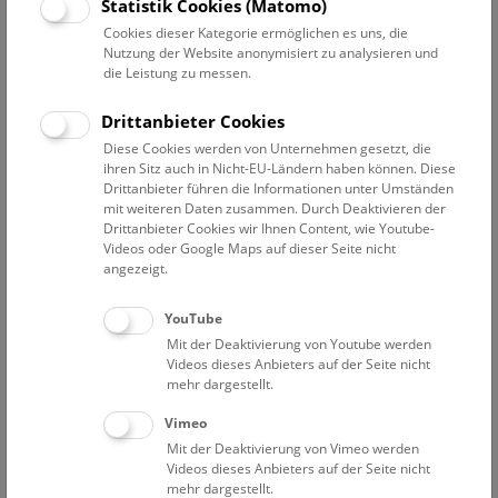
Statistik Cookies (Matomo)
Kurzbeschreibung:
Cookies dieser Kategorie ermöglichen es uns, die
Nutzung der Website anonymisiert zu analysieren und
Ein Eckpfeiler unseres Museums ist die Forschung.
die Leistung zu messen.
Triebfeder für das Erforschen ist Neugierde –
Wissenschaftlerinnen und Wissenschaftler haben sich diese
Drittanbieter Cookies
bis in Ihre Erwachsenenalter bewahrt, Kindern ist sie
Diese Cookies werden von Unternehmen gesetzt, die
hingegen in die Wiege gelegt. Das neue Buch lädt Junge und
ihren Sitz auch in Nicht-EU-Ländern haben können. Diese
Junggebliebene ein, die Ausstellungen des NHM neu zu
Drittanbieter führen die Informationen unter Umständen
mit weiteren Daten zusammen. Durch Deaktivieren der
entdecken. Dafür habe Kinder aus verschiedenen Schulen 20
Drittanbieter Cookies wir Ihnen Content, wie Youtube-
Objekte aus unseren Top-100-Objekten ausgewählt, die in
Videos oder Google Maps auf dieser Seite nicht
der neuen Broschüre vorgestellt werden. Zu jedem Stück
angezeigt.
findet man spannende Details und interessante
Informationen, die wir gemeinsam mit unseren Forschern
YouTube
und Forscherinnen zusammengestellt haben. Dreizehn
Mit der Deaktivierung von Youtube werden
davon können sogar als interaktive 3D-Modelle in unserem
Videos dieses Anbieters auf der Seite nicht
3D-Museum betrachtet werden – dafür muss nur der
mehr dargestellt.
jeweilige QR-Code im Buch mit einem Smartphone
Vimeo
eingescannt werden.
Mit der Deaktivierung von Vimeo werden
Videos dieses Anbieters auf der Seite nicht
mehr dargestellt.