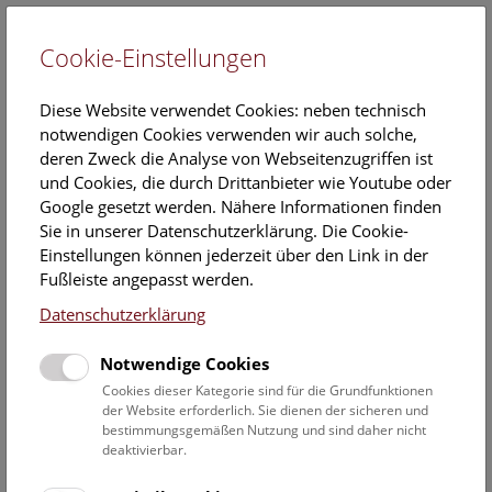
Cookie-Einstellungen
EN
Diese Website verwendet Cookies: neben technisch
notwendigen Cookies verwenden wir auch solche,
deren Zweck die Analyse von Webseitenzugriffen ist
und Cookies, die durch Drittanbieter wie Youtube oder
Google gesetzt werden. Nähere Informationen finden
Fotosammlung
Sie in unserer Datenschutzerklärung. Die Cookie-
Einstellungen können jederzeit über den Link in der
In der Fotosammlung befinden sich Glasplattennegative
Fußleiste angepasst werden.
und Positivabzüge, die aus konservatorischen Gründen in
Datenschutzerklärung
einer Kühlzelle aufbewahrt werden. Abzüge in
verschiedenen Größen und fotografischen Techniken
Notwendige Cookies
lagern in den klimatisierten Depots.
Cookies dieser Kategorie sind für die Grundfunktionen
der Website erforderlich. Sie dienen der sicheren und
Der Sammlungsschwerpunkt liegt auf der Fotografie des 19
bestimmungsgemäßen Nutzung und sind daher nicht
Jhdt. bis zur frühen ersten Hälfte des 20 Jhdt. Die ältesten
deaktivierbar.
Fotos stammen aus der Mitte des 19. Jahrhunderts. Viele der
Aufnahmen entstanden während wissenschaftlicher