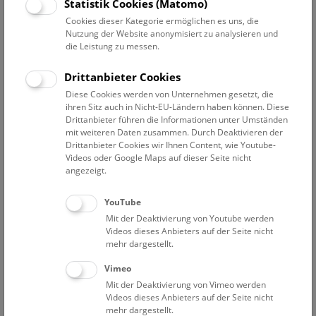
Statistik Cookies (Matomo)
Expeditionen in der ganzen Welt: Fotografien von Franz
Cookies dieser Kategorie ermöglichen es uns, die
Antoine (1815 – 1886 Wien), Ludwig Grillich (1856 – 1926
Nutzung der Website anonymisiert zu analysieren und
Wien), Wilhelm J. Burger (1844 – 1920 Wien), Ferdinand
die Leistung zu messen.
Pfeiffer von Wellheim (1859 – 1935 Wien), Friedrich Simony
(1813 Hrochow Teinitz/Böhmen – 1896 Sankt Gallen), Oskar
Drittanbieter Cookies
Simony (1852 – 1915 Wien), Raimund Stillfried von
Diese Cookies werden von Unternehmen gesetzt, die
Rathenitz (1839 Komotau/Böhmen – 1911 Wien), Graf Hans
ihren Sitz auch in Nicht-EU-Ländern haben können. Diese
Wilczek (1837 – 1922 Wien), Samuel Bourne (1834 – 1912)
Drittanbieter führen die Informationen unter Umständen
mit weiteren Daten zusammen. Durch Deaktivieren der
etc.
Drittanbieter Cookies wir Ihnen Content, wie Youtube-
Videos oder Google Maps auf dieser Seite nicht
Den größten Bestand innerhalb der Fotosammlung bilden
angezeigt.
über 5600 Glassplattennegative des Ichthyologen
Viktor
Pietschmann.
YouTube
Mit der Deaktivierung von Youtube werden
Videos dieses Anbieters auf der Seite nicht
mehr dargestellt.
Vimeo
Mit der Deaktivierung von Vimeo werden
Videos dieses Anbieters auf der Seite nicht
mehr dargestellt.