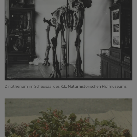
Dinotherium im Schausaal des K.k. Naturhistorischen Hofmuseums