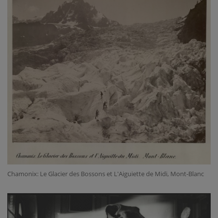
Chamonix: Le Glacier des Bossons et L'Aiguiette de Midi, Mont-Blanc