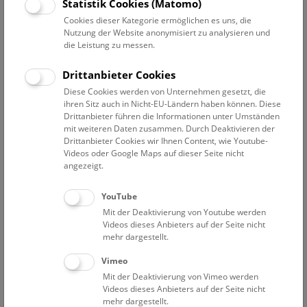
Statistik Cookies (Matomo)
Mikroanalysator
Cookies dieser Kategorie ermöglichen es uns, die
Nutzung der Website anonymisiert zu analysieren und
Die JEOL JXA-8530F Hyperprobe ist ein Elektronensonden-
die Leistung zu messen.
Mikroanalysator mit Feldemissionskathode. Das Instrument
ist mit fünf WDS-Spektrometern und zwei EDS-Detektoren
Drittanbieter Cookies
ausgestattet. Elemente von Be bis U können routinemäßig in
Diese Cookies werden von Unternehmen gesetzt, die
Konzentrationen von 0,01 Gew.% (in einigen Fällen sogar
ihren Sitz auch in Nicht-EU-Ländern haben können. Diese
unter 100 ppm) mit einer lateralen Auflösung analysiert
Drittanbieter führen die Informationen unter Umständen
mit weiteren Daten zusammen. Durch Deaktivieren der
werden, die bis in den Submikrometerbereich reicht. Die
Drittanbieter Cookies wir Ihnen Content, wie Youtube-
Integration spezieller Bild- und Analyse-Softwarepakete in
Videos oder Google Maps auf dieser Seite nicht
Kombination mit dem vollautomatischen Instrument auf
angezeigt.
dem neuesten Stand der Technik bietet dem Benutzer
einzigartige Analysemöglichkeiten.
YouTube
Mit der Deaktivierung von Youtube werden
Vakuumsystem
: Ölrotationspumpen,
Videos dieses Anbieters auf der Seite nicht
Turbomolekularpumpen, Ionenzerstäuberpumpen,
mehr dargestellt.
Differentialpumpen
Vimeo
Enddruck
: FE-Kanonenkammer ~ 10-8 Pa, Probenkammer ~
Mit der Deaktivierung von Vimeo werden
10-4 Pa
Videos dieses Anbieters auf der Seite nicht
Elektronenkanone
: Schottky-Feldemissions-
mehr dargestellt.