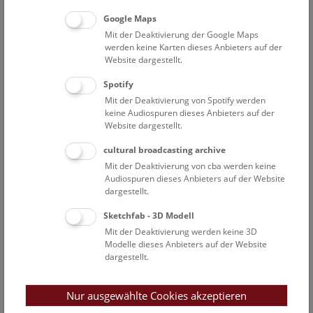
Elektronenkanone
Google Maps
Beschleunigungsspannung
: 1 - 30 kV
Mit der Deaktivierung der Google Maps
Vergrößerung
: × 40 - × 300.000 (WD 11 mm)
werden keine Karten dieses Anbieters auf der
Sondenstrom
: 10 pA - 0,5 µA bei 25 kV
Website dargestellt.
Auflösung
:
3,0 nm bei Acc. V. 30 kV, 10 pA, WD 8 mm, SEI
Bildausgabe:
8 Bit, bis zu 5120 × 3840 Pixel
Spotify
Bewegung des Probentisches
: X 90 mm, Y 100 mm, Z 7,5
Mit der Deaktivierung von Spotify werden
mm
keine Audiospuren dieses Anbieters auf der
Website dargestellt.
Probentischantrieb
: minimaler Verfahrweg: X, Y: 0,02 µm /
Schritt, Z: 0,5 µm / Schritt
cultural broadcasting archive
Arbeitsabstand
: 11 mm
Mit der Deaktivierung von cba werden keine
Integriertes Lichtmikroskop
: ½ Zoll CCD, reflektiertes Licht, ×
Audiospuren dieses Anbieters auf der Website
300, Sichtfeld 0,3 × 0,2 mm
dargestellt.
Sekundärelektronendetektor (SE)
:
Kollektorelektrode,
Sketchfab - 3D Modell
Szintillator und Fotovervielfacher
Mit der Deaktivierung werden keine 3D
Rückstreuelektronendetektor (BSE)
: Si-PN-Übergang
Modelle dieses Anbieters auf der Website
Wellenlängendispersives Röntgenspektrometersystem
dargestellt.
(WDS)
:
 Fünf Spektrometer mit linearer Fokussierung mit
Nur ausgewählte Cookies akzeptieren
automatischem Analysatorkristallaustausch an jedem Punkt