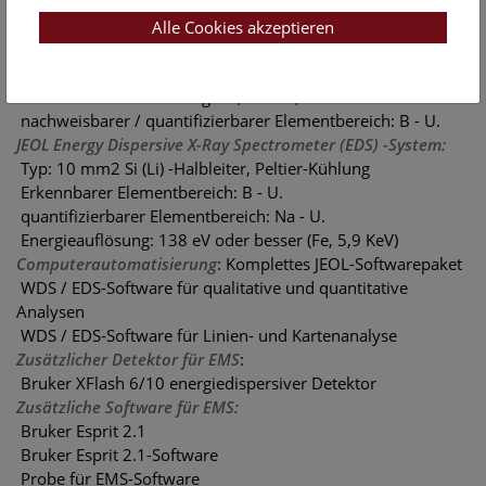
 Röntgenabnahmewinkel: 40°
 Proportionalzähler mit Xe-Füllung und Gasdurchfluss
Alle Cookies akzeptieren
 sieben Analysekristalle: LDE1, LDE2, TAP, PETJ, PETH, LIF,
LIFH
 nachweisbare Wellenlänge: 0,087 - 9,3 nm
 nachweisbarer / quantifizierbarer Elementbereich: B - U.
JEOL Energy Dispersive X-Ray Spectrometer (EDS) -System:
 Typ: 10 mm2 Si (Li) -Halbleiter, Peltier-Kühlung
 Erkennbarer Elementbereich: B - U.
 quantifizierbarer Elementbereich: Na - U.
 Energieauflösung: 138 eV oder besser (Fe, 5,9 KeV)
Computerautomatisierung
: Komplettes JEOL-Softwarepaket
 WDS / EDS-Software für qualitative und quantitative
Analysen
 WDS / EDS-Software für Linien- und Kartenanalyse
Zusätzlicher Detektor für EMS
:
 Bruker XFlash 6/10 energiedispersiver Detektor
Zusätzliche Software für EMS:
 Bruker Esprit 2.1
 Bruker Esprit 2.1-Software
 Probe für EMS-Software