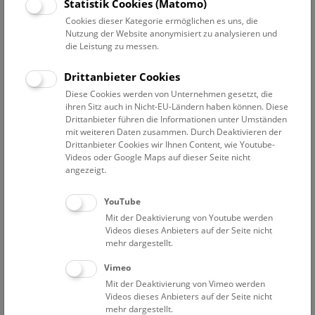
Statistik Cookies (Matomo)
Cookies dieser Kategorie ermöglichen es uns, die
Prähistorie
Nutzung der Website anonymisiert zu analysieren und
die Leistung zu messen.
Aldrian Lisa
Projektmitarbeiterin FWF-Projekt „Religiopolitics – the
Drittanbieter Cookies
Imperium Christianum and its Commoners“
Diese Cookies werden von Unternehmen gesetzt, die
ihren Sitz auch in Nicht-EU-Ländern haben können. Diese
Almstädter Gergana
Drittanbieter führen die Informationen unter Umständen
akademische Konservatorin | Restauratorin
mit weiteren Daten zusammen. Durch Deaktivieren der
Drittanbieter Cookies wir Ihnen Content, wie Youtube-
Antl-Weiser Walpurga
Videos oder Google Maps auf dieser Seite nicht
Wissenschaftler i.R.
angezeigt.
Barth Fritz-Eckart
Wissenschaftler i.R.
YouTube
Mit der Deaktivierung von Youtube werden
Brandner Daniel
Videos dieses Anbieters auf der Seite nicht
Wissenschaftlicher Mitarbeiter, Bergbauforschung
mehr dargestellt.
Hallstatt
Vimeo
Eichert Stefan
Mit der Deaktivierung von Vimeo werden
Wissenschaftlicher Mitarbeiter, Stellvertretender
Videos dieses Anbieters auf der Seite nicht
Abteilungsdirektor
mehr dargestellt.