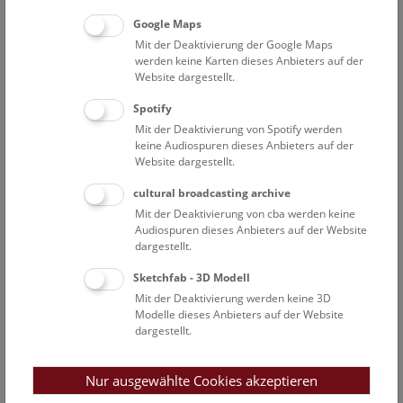
Grömer Karina
Google Maps
Abteilungsdirektorin, Wissenschaftlerin
Mit der Deaktivierung der Google Maps
werden keine Karten dieses Anbieters auf der
Heinrich Angelika
Website dargestellt.
Wissenschaftler i.R.
Spotify
Hietz Meral Anna
Mit der Deaktivierung von Spotify werden
akademische Konservatorin | Restauratorin
keine Audiospuren dieses Anbieters auf der
Website dargestellt.
Hirsch Barbara
Vermittlerin
cultural broadcasting archive
Holzer Veronika
Mit der Deaktivierung von cba werden keine
Audiospuren dieses Anbieters auf der Website
Wissenschaftlerin i. R.
dargestellt.
Huller Irina
Sketchfab - 3D Modell
akademische Konservatorin │ Restauratorin
Mit der Deaktivierung werden keine 3D
Kern Vinzenz
Modelle dieses Anbieters auf der Website
Angestellter
dargestellt.
Koschicek-Krombholz Bernhard
Projektmitarbeiter FWF-Projekt „Religiopolitics – the
Nur ausgewählte Cookies akzeptieren
Imperium Christianum and its Commoners“