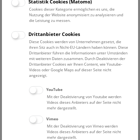
Statistik Cookies (Matomo)
Cookies dieser Kategorie ermöglichen es uns, die
Wissenschaftskommunikation
Nutzung der Website anonymisiert zu analysieren und
die Leistung zu messen.
Adamovic Alexandra
Drittanbieter Cookies
Mitarbeiterin in der Außenstelle in Petronell
Diese Cookies werden von Unternehmen gesetzt, die
Agnezy Stefan
ihren Sitz auch in Nicht-EU-Ländern haben können. Diese
Museumspädagogische Vermittlung
Drittanbieter führen die Informationen unter Umständen
mit weiteren Daten zusammen. Durch Deaktivieren der
Bäuerlein Ralf
Drittanbieter Cookies wir Ihnen Content, wie Youtube-
Anmeldung
Videos oder Google Maps auf dieser Seite nicht
angezeigt.
Fernandez Coll Meritxell
Museumspädagogische Vermittlung
YouTube
Goldmann Christoph
Mit der Deaktivierung von Youtube werden
Mitarbeiter Wissenschaftskommunikation
Videos dieses Anbieters auf der Seite nicht
mehr dargestellt.
Hantschk Andreas
Vimeo
Leitung Umweltbildung indoor
Mit der Deaktivierung von Vimeo werden
Harker-Schuch Inez
Videos dieses Anbieters auf der Seite nicht
Leitung Umweltbildung
mehr dargestellt.