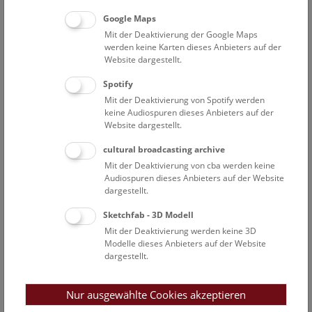
Hengst Babette
Google Maps
Museumspädagogische Vermittlung
Mit der Deaktivierung der Google Maps
werden keine Karten dieses Anbieters auf der
Hirsch Barbara
Website dargestellt.
Vermittlerin
Spotify
Hollinetz Marianne Sophie
Mit der Deaktivierung von Spotify werden
Museumspädagogische Vermittlung
keine Audiospuren dieses Anbieters auf der
Website dargestellt.
Karner Felicitas
Museumspädagogische Vermittlung
cultural broadcasting archive
Krb Gabriele
Mit der Deaktivierung von cba werden keine
Audiospuren dieses Anbieters auf der Website
Mitarbeiterin in der Außenstelle in Petronell
dargestellt.
Lenger Alexandra
Sketchfab - 3D Modell
Mitarbeiterin Sekretariat
Mit der Deaktivierung werden keine 3D
Mahmoud Kamelia
Modelle dieses Anbieters auf der Website
Museumspädagogische Vermittlung
dargestellt.
Mair Agnes
Leitung freie Mitarbeiter*innen & Anmeldung
Nur ausgewählte Cookies akzeptieren