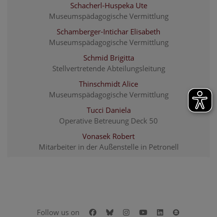
Schacherl-Huspeka Ute
Museumspädagogische Vermittlung
Schamberger-Intichar Elisabeth
Museumspädagogische Vermittlung
Schmid Brigitta
Stellvertretende Abteilungsleitung
Thinschmidt Alice
Museumspädagogische Vermittlung
Tucci Daniela
Operative Betreuung Deck 50
Vonasek Robert
Mitarbeiter in der Außenstelle in Petronell
Facebook
Bluesky
Instagram
Youtube
LinkedIn
Google Art
Follow us on