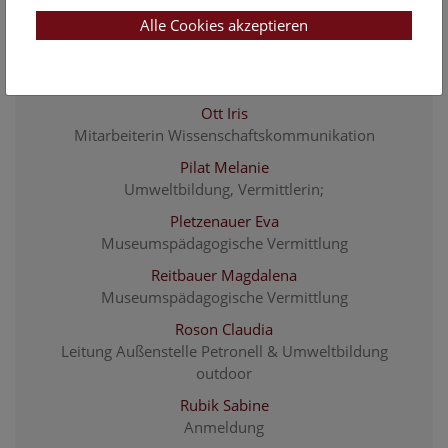
Matzi Manuela
Alle Cookies akzeptieren
Museumspädagogische Vermittlung
Müller Monika
Museumspädagogische Vermittlung
Ott Iris
Mitarbeiterin Wissenschaftskommunikation
Pilat Melanie
Umweltbildung, Vermittlerin;
Pletzenauer Eva
Museumspädagogische Vermittlung
Reitbauer Magdalena
Museumspädagogische Vermittlung
Roson Claudia
Leitung Außenstelle Petronell & Umweltbildung
outdoor
Rubik Sabine
Anmeldung