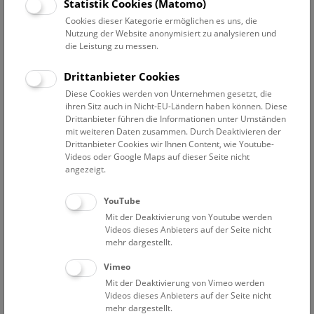
Statistik Cookies (Matomo)
Wissenschaftskommunikation
Cookies dieser Kategorie ermöglichen es uns, die
Nutzung der Website anonymisiert zu analysieren und
die Leistung zu messen.
Adamovic Alexandra
Mitarbeiterin in der Außenstelle in Petronell
Drittanbieter Cookies
Bäuerlein Ralf
Diese Cookies werden von Unternehmen gesetzt, die
Anmeldung
ihren Sitz auch in Nicht-EU-Ländern haben können. Diese
Drittanbieter führen die Informationen unter Umständen
Fernandez Coll Meritxell
mit weiteren Daten zusammen. Durch Deaktivieren der
Museumspädagogische Vermittlung
Drittanbieter Cookies wir Ihnen Content, wie Youtube-
Videos oder Google Maps auf dieser Seite nicht
Goldmann Christoph
angezeigt.
Mitarbeiter Wissenschaftskommunikation
Hantschk Andreas
YouTube
Leitung Umweltbildung indoor
Mit der Deaktivierung von Youtube werden
Videos dieses Anbieters auf der Seite nicht
Harker-Schuch Inez
mehr dargestellt.
Leitung Umweltbildung
Vimeo
Hengst Babette
Mit der Deaktivierung von Vimeo werden
Museumspädagogische Vermittlung
Videos dieses Anbieters auf der Seite nicht
mehr dargestellt.
Hirsch Barbara