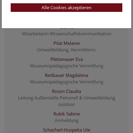
Museumspädagogische Vermittlung
Alle Cookies akzeptieren
Österreicher Jessica
Museumspädagogische Vermittlung
Ott Iris
Mitarbeiterin Wissenschaftskommunikation
Pilat Melanie
Umweltbildung, Vermittlerin;
Pletzenauer Eva
Museumspädagogische Vermittlung
Reitbauer Magdalena
Museumspädagogische Vermittlung
Roson Claudia
Leitung Außenstelle Petronell & Umweltbildung
outdoor
Rubik Sabine
Anmeldung
Schacherl-Huspeka Ute