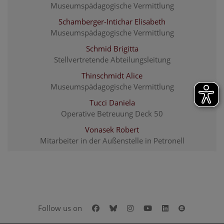
Museumspädagogische Vermittlung
Schamberger-Intichar Elisabeth
Museumspädagogische Vermittlung
Schmid Brigitta
Stellvertretende Abteilungsleitung
Thinschmidt Alice
Museumspädagogische Vermittlung
Tucci Daniela
Operative Betreuung Deck 50
Vonasek Robert
Mitarbeiter in der Außenstelle in Petronell
Facebook
Bluesky
Instagram
Youtube
LinkedIn
Google Art
Follow us on