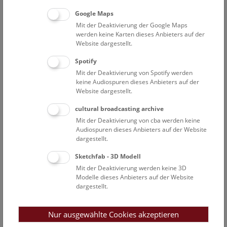
Vermittlerin
Google Maps
Mit der Deaktivierung der Google Maps
Hollinetz Marianne Sophie
werden keine Karten dieses Anbieters auf der
Museumspädagogische Vermittlung
Website dargestellt.
Karner Felicitas
Spotify
Museumspädagogische Vermittlung
Mit der Deaktivierung von Spotify werden
Krb Gabriele
keine Audiospuren dieses Anbieters auf der
Website dargestellt.
Mitarbeiterin in der Außenstelle in Petronell
Lenger Alexandra
cultural broadcasting archive
Mitarbeiterin Sekretariat
Mit der Deaktivierung von cba werden keine
Audiospuren dieses Anbieters auf der Website
Mahmoud Kamelia
dargestellt.
Museumspädagogische Vermittlung
Sketchfab - 3D Modell
Mair Agnes
Mit der Deaktivierung werden keine 3D
Leitung freie Mitarbeiter*innen & Anmeldung
Modelle dieses Anbieters auf der Website
dargestellt.
Matzi Manuela
Museumspädagogische Vermittlung
Nur ausgewählte Cookies akzeptieren
Müller Monika