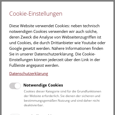
Cookie-Einstellungen
EN
Diese Website verwendet Cookies: neben technisch
notwendigen Cookies verwenden wir auch solche,
deren Zweck die Analyse von Webseitenzugriffen ist
und Cookies, die durch Drittanbieter wie Youtube oder
Google gesetzt werden. Nähere Informationen finden
Maria Dang
Sie in unserer Datenschutzerklärung. Die Cookie-
Einstellungen können jederzeit über den Link in der
Position:
Fußleiste angepasst werden.
Formalerschließung
Datenschutzerklärung
Kontakt:
Notwendige Cookies
maria.dang@nhm.at
Telefon:
+43 1 52177 581
Cookies dieser Kategorie sind für die Grundfunktionen
der Website erforderlich. Sie dienen der sicheren und
bestimmungsgemäßen Nutzung und sind daher nicht
deaktivierbar.
Mitarbeiterübersicht Naturhistorisches Museum