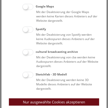
Endler Christina
Google Maps
Tischlerin
Mit der Deaktivierung der Google Maps
werden keine Karten dieses Anbieters auf der
Fiedler Sarah Magdalena
Website dargestellt.
Abteilungsleitung der NHM Wien Bibliotheken
Spotify
Fischer Christian
Mit der Deaktivierung von Spotify werden
Leiter Gebäude & Sicherheit
keine Audiospuren dieses Anbieters auf der
Website dargestellt.
Fürst Isabella
Designerin
cultural broadcasting archive
Greber Gabriel
Mit der Deaktivierung von cba werden keine
Audiospuren dieses Anbieters auf der Website
Bibliothekar
dargestellt.
Gritsch Joana
Sketchfab - 3D Modell
Gestaltungsteam/Ausstellungsmanagement
Mit der Deaktivierung werden keine 3D
Hadzibegovic Hanna
Modelle dieses Anbieters auf der Website
Projektmitarbeiterin
dargestellt.
Hamp Walter
Stv. Leiter Gebäude & Sicherheit; Ausstellungs- und
Nur ausgewählte Cookies akzeptieren
Medientechnik