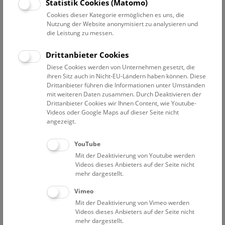
Statistik Cookies (Matomo)
Fachabteilungen
Cookies dieser Kategorie ermöglichen es uns, die
Nutzung der Website anonymisiert zu analysieren und
die Leistung zu messen.
Altenburger Markus
Leiter Besucherservice
Drittanbieter Cookies
Altenburger Dominik
Diese Cookies werden von Unternehmen gesetzt, die
Elektriker
ihren Sitz auch in Nicht-EU-Ländern haben können. Diese
Drittanbieter führen die Informationen unter Umständen
Bächle Tabita
mit weiteren Daten zusammen. Durch Deaktivieren der
Projektmitarbeiterin „BMKÖS – Kulturerbe digital II“
Drittanbieter Cookies wir Ihnen Content, wie Youtube-
Videos oder Google Maps auf dieser Seite nicht
Bauer Michael
angezeigt.
Elektro-, Ausstellungs-, Veranstaltungs- und
Medientechnik
YouTube
Bauer-Thell Wilhelm
Mit der Deaktivierung von Youtube werden
Personenfotograf
Videos dieses Anbieters auf der Seite nicht
mehr dargestellt.
Beinl Christine
Vimeo
Personalabteilung
Mit der Deaktivierung von Vimeo werden
Burger-Koch Sabine
Videos dieses Anbieters auf der Seite nicht
Personalabteilung
mehr dargestellt.