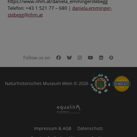
https://www.nhm.at/daniela_emmingerstebegg
Telefon: +43 1 521 77 – 680 |
daniela.emminger-
stebegg@nhm.at
Facebook
Bluesky
Instagram
Youtube
LinkedIn
Google Art
Follow us on
Naturhistorisches Museum Wien © 2026
Impressum & AGB
Datenschutz