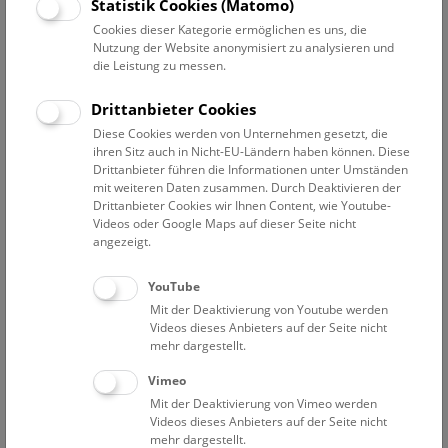
Statistik Cookies (Matomo)
Cookies dieser Kategorie ermöglichen es uns, die
Nutzung der Website anonymisiert zu analysieren und
Pressetext
Bilder
die Leistung zu messen.
Drittanbieter Cookies
Im Mai 2025 startet das NHM Wien mit der Umsetzung
Diese Cookies werden von Unternehmen gesetzt, die
für die Öffnung und Barrierefreiheit eines neuen
ihren Sitz auch in Nicht-EU-Ländern haben können. Diese
Eingangsbereichs. Realisiert wird das Bauprojekt von
Drittanbieter führen die Informationen unter Umständen
Riegler Riewe Architekten
, die aus einem
mit weiteren Daten zusammen. Durch Deaktivieren der
internationalen Auswahlverfahren hervorgegangen sind,
Drittanbieter Cookies wir Ihnen Content, wie Youtube-
an dem sich 18 Architekturbüros aus vier Ländern
Videos oder Google Maps auf dieser Seite nicht
angezeigt.
beteiligt hatten. Die Auswahlkommission führte der
Architekt und Architekturkritiker Arch. DI Leopold Dungl.
YouTube
Gemeinsam mit dem Kunsthistorischen Museum Wien
Mit der Deaktivierung von Youtube werden
wurde ein Stakeholder-Board eingerichtet, um sämtliche
Videos dieses Anbieters auf der Seite nicht
Aspekte des Denkmalschutzes, der Sicherheit, der
mehr dargestellt.
Stadtentwicklung und Barrierefreiheit integriert zu
berücksichtigen.
Vimeo
Mit der Deaktivierung von Vimeo werden
Grundsätzlich werden die Bereiche für die
Videos dieses Anbieters auf der Seite nicht
mehr dargestellt.
Besucher*innen ausgebaut, inklusive Shop, Café und