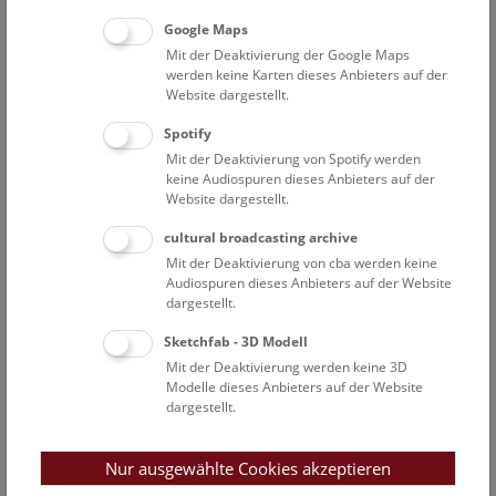
Raum für die Wissenschaftskommunikation. Zwei Fenster
Google Maps
in Richtung Maria-Theresien-Platz werden zu Türen
Mit der Deaktivierung der Google Maps
erweitert. Für die aktuell dort vorhandenen Funktionen
werden keine Karten dieses Anbieters auf der
müssen Ersatzräume gefunden werden. Die konkrete
Website dargestellt.
Bauphase wird – auch in Abstimmung mit dem
Spotify
Kunsthistorischen Museum gegenüber – in den Jahren
Mit der Deaktivierung von Spotify werden
2026 bis 2028 stattfinden.
keine Audiospuren dieses Anbieters auf der
Website dargestellt.
Die vertikale Erschließung des NHM Wien, also der
Einbau einer seit langem erwarteten Liftanlage wurde im
cultural broadcasting archive
Jahr 2023 von
Hoskins Architects
geplant und wird im
Mit der Deaktivierung von cba werden keine
Audiospuren dieses Anbieters auf der Website
Jahr 2025 als vorgezogenes Projekt des barrierefreien
dargestellt.
Eingangs von
Vasko & Partner
in Form eines vom
Gebäude abgesetzten Liftturms im ersten Innenhof des
Sketchfab - 3D Modell
Gebäudes umgesetzt.
Mit der Deaktivierung werden keine 3D
Modelle dieses Anbieters auf der Website
dargestellt.
„Gemäß unserem Leitbild versteht sich das Naturhistorische
Museum Wien als
inspirierender Begegnungsort, an dem
neben evidenzbasierter Vermittlung vor allem auch Dialog
Nur ausgewählte Cookies akzeptieren
und Austausch zwischen Wissenschaft und Gesellschaft