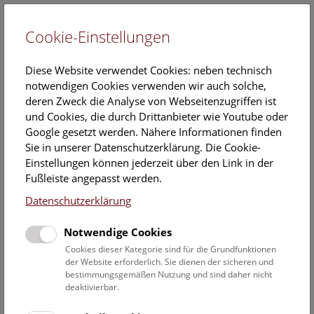
Cookie-Einstellungen
EN
Diese Website verwendet Cookies: neben technisch
notwendigen Cookies verwenden wir auch solche,
deren Zweck die Analyse von Webseitenzugriffen ist
und Cookies, die durch Drittanbieter wie Youtube oder
Google gesetzt werden. Nähere Informationen finden
Presse-Einladung zum Spatenstich für die
Sie in unserer Datenschutzerklärung. Die Cookie-
neue Liftanlage sowie die Präsentation
Einstellungen können jederzeit über den Link in der
Fußleiste angepasst werden.
des neuen barrierefreien Eingangs für
Datenschutzerklärung
das NHM Wien
Notwendige Cookies
25. April 2025
Cookies dieser Kategorie sind für die Grundfunktionen
am 07.05.2025, um 10.30 Uhr im Vortragssaal des NHM
der Website erforderlich. Sie dienen der sicheren und
Wien, danach Spatenstich im 1. Hof
bestimmungsgemäßen Nutzung und sind daher nicht
deaktivierbar.
Einlass: ab 10.00 Uhr über den Haupteingang des NHM
Wien, Maria-Theresien-Platz