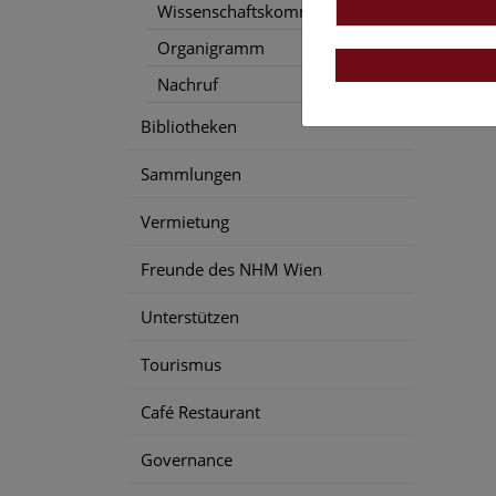
Wissenschaftskommunikation
Organigramm
Nachruf
Bibliotheken
Sammlungen
Vermietung
Freunde des NHM Wien
Unterstützen
Tourismus
Café Restaurant
Governance