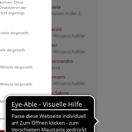
 können. Diese
Brojer Michaela
Deaktivieren der
nicht angezeigt.
Assistenzarbeiten in der 2.
Zoologie
Bruckner Harald
 mehr dargestellt.
Assoziierter Wissenschaftler
Buchner Peter
ehr dargestellt.
Assoziierter Wissenschaftler
Camargo Alexssandro
Website dargestellt.
Kurator Diptera
Dollfuss Hermann
Assoziierter Wissenschaftler
Website dargestellt.
Gaal-Haszler Sabine
Wissenschaftliche
site dargestellt.
Mitarbeiterin, Kuratorin
Lepidoptera
estellt.
Geiser Elisabeth
Assoziierte Wissenschaftlerin