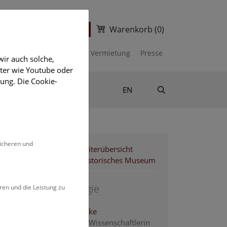
Warenkorb
(0)
ter
Ticketshop
kalender
Unterstützen
Vermietung
Presse
ir auch solche,
eter wie Youtube oder
ung. Die Cookie-
Suche
Shop & Literatur
EN
sicheren und
Mitarbeiterübersicht
Naturhistorisches Museum
2. Zoologie
ren und die Leistung zu
Aspöck Ulrike
Assoziierte Wissenschaftlerin