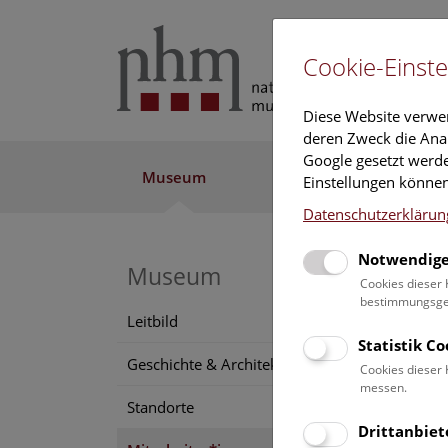
Cookie-Einste
Diese Website verwe
deren Zweck die Anal
Google gesetzt werde
Museum
Ausstellung
Fo
Einstellungen können
Datenschutzerklärun
Notwendige
Museum
Mag
Cookies dieser 
bestimmungsgem
Dani
Leitbild
Statistik C
Positi
Geschichte & Architektur
Cookies dieser 
Sekret
messen.
Standorte
Aufga
Drittanbiet
Admini