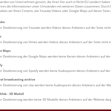
erden von Unternehmen gesetzt, die ihren Sitz auch in Nicht-EU-Ländern haben
führen die Informationen unter Umständen mit weiteren Daten zusammen. Durch 
kt:
ookies wir Ihnen Content, wie Youtube-Videos oder Google Maps auf dieser Seite 
a.fuehrer@nhm.at
n:
+43 1 52177-346
ube
er Deaktivierung von Youtube werden Videos dieses Anbieters auf der Seite nicht
o
er Deaktivierung von Vimeo werden Videos dieses Anbieters auf der Seite nicht m
le Maps
er Deaktivierung der Google Maps werden keine Karten dieses Anbieters auf der 
fy
er Deaktivierung von Spotify werden keine Audiospuren dieses Anbieters auf der 
ral broadcasting archive
er Deaktivierung von cba werden keine Audiospuren dieses Anbieters auf der Web
hfab - 3D Modell
er Deaktivierung werden keine 3D Modelle dieses Anbieters auf der Website darg