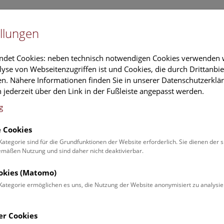
Newslet
llungen
Information
Veranstaltungs
ndet Cookies: neben technisch notwendigen Cookies verwenden w
yse von Webseitenzugriffen ist und Cookies, die durch Drittanbi
n. Nähere Informationen finden Sie in unserer Datenschutzerklär
rschung
Führungen & Aktivitäten
Deck 50
 jederzeit über den Link in der Fußleiste angepasst werden.
g
 Cookies
.
Kategorie sind für die Grundfunktionen der Website erforderlich. Sie dienen der 
äßen Nutzung und sind daher nicht deaktivierbar.
ela Führer
ookies (Matomo)
on:
Kategorie ermöglichen es uns, die Nutzung der Website anonymisiert zu analysie
ariat in der 2. Zoologie
benbereich:
er Cookies
stration