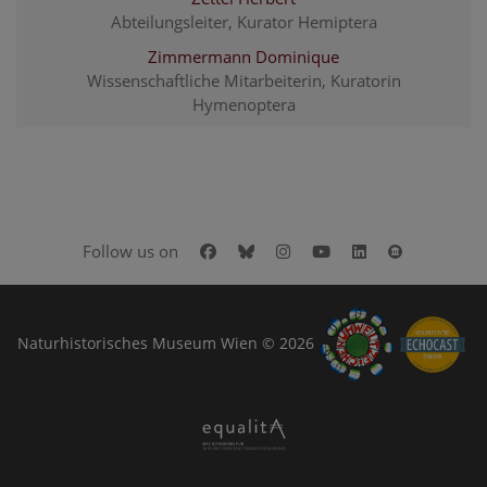
Abteilungsleiter, Kurator Hemiptera
Zimmermann Dominique
Wissenschaftliche Mitarbeiterin, Kuratorin
Hymenoptera
Facebook
Bluesky
Instagram
Youtube
LinkedIn
Google Art
Follow us on
Naturhistorisches Museum Wien © 2026