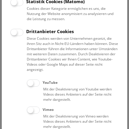
Statistik Cookies (Matomo)
Susanne Randolfs ORCID Eintrag:
Cookies dieser Kategorie ermöglichen es uns, die
https://orcid.org/0000-0002-
Nutzung der Website anonymisiert zu analysieren und
die Leistung zu messen.
2402-3077
Drittanbieter Cookies
Kontakt:
Diese Cookies werden von Unternehmen gesetzt, die
susanne.randolf@nhm.at
ihren Sitz auch in Nicht-EU-Ländern haben können. Diese
Telefon:
+43 1 52177-345
Drittanbieter führen die Informationen unter Umständen
Fax:
+43 1 5235254
mit weiteren Daten zusammen. Durch Deaktivieren der
Drittanbieter Cookies wir Ihnen Content, wie Youtube-
Videos oder Google Maps auf dieser Seite nicht
angezeigt.
Projekte
Lebenslauf
Publikationen
YouTube
Mit der Deaktivierung von Youtube werden
Auswirkungen der Miniaturisierung auf die
Videos dieses Anbieters auf der Seite nicht
mehr dargestellt.
Kopfmorphologie sehr kleiner Neuroptera
Vergleichende Morphologie der Mundwerkzeuge in
Vimeo
Anpassung an verschiedene Nahrungsquellen bei
Mit der Deaktivierung von Vimeo werden
Neuroptera
Videos dieses Anbieters auf der Seite nicht
Ultrastruktur des Komplexauges von
Coniopteryx
mehr dargestellt.