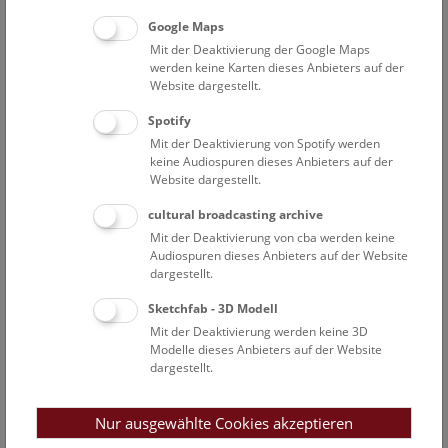
pygmaea
(gemeinsam mit Dr. Stefan Fischer,
Google Maps
Universität Tübingen)
Mit der Deaktivierung der Google Maps
Kopfmorphologie als Werkzeug zur Klärung der
werden keine Karten dieses Anbieters auf der
Phylogenie der Neuropterida
Website dargestellt.
Geschichte und Konzeption des NHM als Institution
zur Vermittlung naturgeschichtlichen Wissens
Spotify
Mit der Deaktivierung von Spotify werden
keine Audiospuren dieses Anbieters auf der
Website dargestellt.
Mitarbeiterübersicht Naturhistorisches Museum
cultural broadcasting archive
Mit der Deaktivierung von cba werden keine
2. Zoologie
Audiospuren dieses Anbieters auf der Website
dargestellt.
Aspöck Ulrike
Sketchfab - 3D Modell
Assoziierte Wissenschaftlerin
Mit der Deaktivierung werden keine 3D
Brojer Michaela
Modelle dieses Anbieters auf der Website
dargestellt.
Assistenzarbeiten in der 2. Zoologie
Bruckner Harald
Nur ausgewählte Cookies akzeptieren
Assoziierter Wissenschaftler