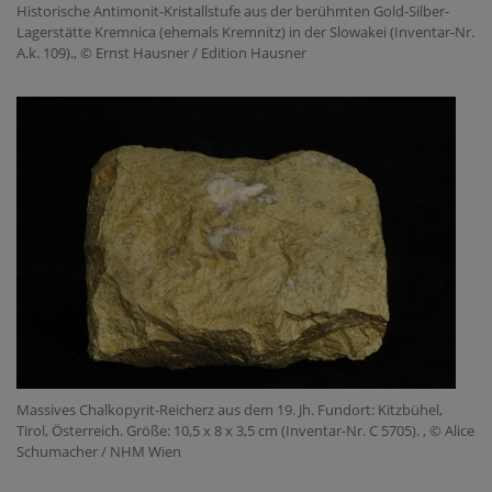
Historische Antimonit-Kristallstufe aus der berühmten Gold-Silber-
Lagerstätte Kremnica (ehemals Kremnitz) in der Slowakei (Inventar-Nr.
A.k. 109)., © Ernst Hausner / Edition Hausner
Massives Chalkopyrit-Reicherz aus dem 19. Jh. Fundort: Kitzbühel,
Tirol, Österreich. Größe: 10,5 x 8 x 3,5 cm (Inventar-Nr. C 5705). , © Alice
Schumacher / NHM Wien