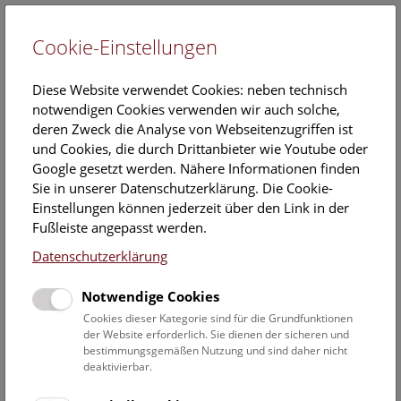
Cookie-Einstellungen
EN
Diese Website verwendet Cookies: neben technisch
notwendigen Cookies verwenden wir auch solche,
deren Zweck die Analyse von Webseitenzugriffen ist
und Cookies, die durch Drittanbieter wie Youtube oder
Google gesetzt werden. Nähere Informationen finden
Die Lagerstättensammlung
Sie in unserer Datenschutzerklärung. Die Cookie-
Einstellungen können jederzeit über den Link in der
Die Lagerstättensammlung der Mineralogisch-
Fußleiste angepasst werden.
Petrographischen Abteilung ist ein Teil der
Datenschutzerklärung
Mineraliensammlung. Die Bestände umfassen derzeit ca.
3.000 Erzproben, oft wertvolles historisches Material aus
Notwendige Cookies
längst stillgelegten Bergbauen und erschöpften
Erzlagerstätten, hauptsächlich aus Österreich und dem
Cookies dieser Kategorie sind für die Grundfunktionen
der Website erforderlich. Sie dienen der sicheren und
Gebiet der ehemaligen k.-k. österreichisch-ungarischen
bestimmungsgemäßen Nutzung und sind daher nicht
Monarchie.
deaktivierbar.
Auch aus vielen anderen Teilen der Erde sind repräsentative