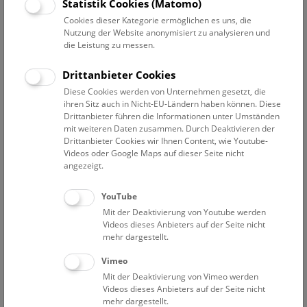
Statistik Cookies (Matomo)
Proben vorhanden, sowohl aus historisch bedeutenden
Cookies dieser Kategorie ermöglichen es uns, die
Abbauen, etwa aus Brasilien und Neuseeland, also auch aus
Nutzung der Website anonymisiert zu analysieren und
modernen Minen. Zu den Erzsuiten gehören teilweise auch
die Leistung zu messen.
Nebengesteine der Lagerstätte sowie Produkte der
Erzaufbereitung und metallurgischen Verarbeitung,
Drittanbieter Cookies
einschließlich Schlacken.
Diese Cookies werden von Unternehmen gesetzt, die
ihren Sitz auch in Nicht-EU-Ländern haben können. Diese
Bis heute wird unter anderem durch eigene
Drittanbieter führen die Informationen unter Umständen
mit weiteren Daten zusammen. Durch Deaktivieren der
Sammelexkursionen versucht, diesen Sammlungsteil
Drittanbieter Cookies wir Ihnen Content, wie Youtube-
entsprechend zu ergänzen.
Videos oder Google Maps auf dieser Seite nicht
angezeigt.
Die Lagerstättensammlung ist für die Öffentlichkeit nicht
zugänglich. Ein sehr bedeutender Bestand zur
YouTube
Probenentnahme für moderne geowissenschaftliche
Mit der Deaktivierung von Youtube werden
Untersuchungen (Geochemie, Isotopie, Altersbestimmung,
Videos dieses Anbieters auf der Seite nicht
Erzmikroskopie, Elektronenmikroskopie, Archäometallurgie)
mehr dargestellt.
wird aber laufend für diese Zwecke von nationalen und
Vimeo
internationalen Forscher*innen genutzt.
Mit der Deaktivierung von Vimeo werden
Videos dieses Anbieters auf der Seite nicht
Wir nehmen gerne Spenden von Erzproben entgegen!
mehr dargestellt.