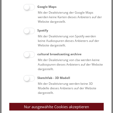
Google Maps
Mit der Deaktivierung der Google Maps
werden keine Karten dieses Anbieters auf der
Website dargestellt.
Spotify
Mit der Deaktivierung von Spotify werden
keine Audiospuren dieses Anbieters auf der
Website dargestellt.
cultural broadcasting archive
Mit der Deaktivierung von cba werden keine
Audiospuren dieses Anbieters auf der Website
dargestellt.
Sketchfab - 3D Modell
Mit der Deaktivierung werden keine 3D
Modelle dieses Anbieters auf der Website
dargestellt.
Erzgang (angeschliffen und poliert) von der Plaka Mine Nr. 80, Lavrion,
Nur ausgewählte Cookies akzeptieren
Griechenland (Inventar-Nr. O 692)., © Alice Schumacher / NHM Wien