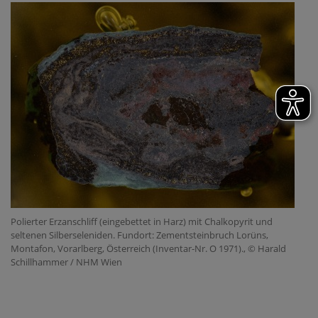
Polierter Erzanschliff (eingebettet in Harz) mit Chalkopyrit und
seltenen Silberseleniden. Fundort: Zementsteinbruch Lorüns,
Montafon, Vorarlberg, Österreich (Inventar-Nr. O 1971)., © Harald
Schillhammer / NHM Wien