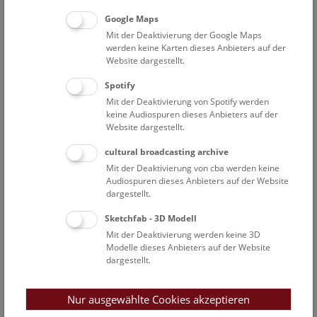
Länge von 1,24 km und eine Breite von etwa 500 m.
Ergraben wurden bislang über 80 Langhäuser, in denen die
Google Maps
Menschen in der Zeit von 5700 bis 5100 v. Chr. lebten und
Mit der Deaktivierung der Google Maps
wirtschafteten. Vollständig erschlossen ist die Siedlung
werden keine Karten dieses Anbieters auf der
Website dargestellt.
damit allerdings noch nicht. Es ist davon auszugehen, dass
ursprünglich insgesamt etwa 200 Häuser dazugehört haben
Spotify
dürften, deren archäologische Erforschung allerding
Mit der Deaktivierung von Spotify werden
zugunsten einer Auswertung der bisher gewonnen
keine Audiospuren dieses Anbieters auf der
Informationen zunächst zurückgestellt wurde.
Website dargestellt.
cultural broadcasting archive
Die Auswertung der Ergebnisse führt die Prähistorische
Mit der Deaktivierung von cba werden keine
Abteilung in enger Zusammenarbeit mit der Universität
Audiospuren dieses Anbieters auf der Website
Brno (Steingeräte, Dr. Inna Mateiciucová) und mit der
dargestellt.
Nationalen Akademie der Wissenschaften in Kiew (Keramik,
DDr. Nadja Kotova) durch.
Sketchfab - 3D Modell
Mit der Deaktivierung werden keine 3D
Modelle dieses Anbieters auf der Website
Die Analyse der Funde aus der Fundstelle 2 von Brunn hat
dargestellt.
bereits zu einer neuen relativen und absoluten Chronologie
des Frühneolithikums in Mitteleuropa geführt.
Nur ausgewählte Cookies akzeptieren