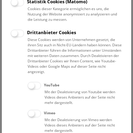
Statistik Cookies (Matomo)
Am bedeutendsten ist dabei wohl die frühneolithische
Cookies dieser Kategorie ermöglichen es uns, die
Nutzung der Website anonymisiert zu analysieren und
Siedlung, in der man die Entstehung der
die Leistung zu messen.
linearbandkeramischen Kultur nachverfolgen kann. Diese
Kultur der Jungsteinzeit war die erste bäuerliche Kultur mit
Drittanbieter Cookies
festen Siedlungen in Mitteleuropa. Sie wurde nach dem
Diese Cookies werden von Unternehmen gesetzt, die
Dekor ihrer keramischen Erzeugnisse benannt. Ihr
ihren Sitz auch in Nicht-EU-Ländern haben können. Diese
Siedlungsgebiet reichte von Ungarn und der Ukraine im
Drittanbieter führen die Informationen unter Umständen
Osten bis nach Westdeutschland am Rhein, von Holland im
mit weiteren Daten zusammen. Durch Deaktivieren der
Norden bis in die Schweiz im Süden. Es waren Emigranten
Drittanbieter Cookies wir Ihnen Content, wie Youtube-
Videos oder Google Maps auf dieser Seite nicht
aus dem heutigen Kroatien, Angehörige der Starčevo-Kultur,
angezeigt.
die sich gegen 5700 v. Chr. in Brunn am Gebirge
niederließen und aus denen sich innerhalb von 200 Jahren
YouTube
die frühesten Linearbandkeramiker entwickelten.
Mit der Deaktivierung von Youtube werden
Wahrscheinlich hat sich diese Kultur von Brunn am Gebirge
Videos dieses Anbieters auf der Seite nicht
in der Folge hauptsächlich entlang der Donau Richtung
mehr dargestellt.
Westen weiter ausgebreitet.
Vimeo
Die Siedlung, die im Zentrum der Untersuchungen der
Mit der Deaktivierung von Vimeo werden
Videos dieses Anbieters auf der Seite nicht
Prähistorischen Abteilung stand, erstreckte sich über eine
mehr dargestellt.