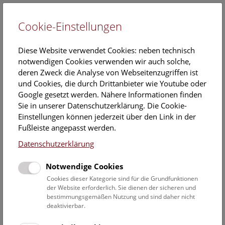
Cookie-Einstellungen
EN
Diese Website verwendet Cookies: neben technisch
notwendigen Cookies verwenden wir auch solche,
deren Zweck die Analyse von Webseitenzugriffen ist
und Cookies, die durch Drittanbieter wie Youtube oder
Google gesetzt werden. Nähere Informationen finden
Brunn am Gebirge
Sie in unserer Datenschutzerklärung. Die Cookie-
(Frühneolithikum)
Einstellungen können jederzeit über den Link in der
Fußleiste angepasst werden.
Ansprechperson
:
DDr. Peter Stadler
Datenschutzerklärung
In Brunn am Gebirge, Flur Wolfholz, hat die Prähistorische
Notwendige Cookies
Abteilung unter Leitung von DDr. Peter Stadler von 1989 bis
Cookies dieser Kategorie sind für die Grundfunktionen
2005 Ausgrabungen durchgeführt. Dabei wurden an sieben
der Website erforderlich. Sie dienen der sicheren und
Fundstellen Funde und Befunde aus mehreren Epochen
bestimmungsgemäßen Nutzung und sind daher nicht
deaktivierbar.
erfasst: aus dem Frühneolithikum, dem Jungneolithikum,
der Langobardenzeit und der Awarenzeit.