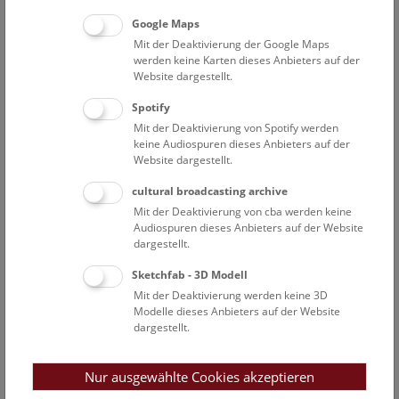
https://coregonus.at/
Google Maps
Mit der Deaktivierung der Google Maps
werden keine Karten dieses Anbieters auf der
Website dargestellt.
01.01.2023 – 31.12.2024
Similar life cycle, similar
ecology, overlapping ranges: Comparative
Spotify
phylogeography of three fish parasites in Central
Mit der Deaktivierung von Spotify werden
Europe
; Awarded to Susanne Reier by
Network of
keine Audiospuren dieses Anbieters auf der
Biological Systematics Austria (NOBIS)
; Grant for early-
Website dargestellt.
career researchers
cultural broadcasting archive
Mit der Deaktivierung von cba werden keine
Audiospuren dieses Anbieters auf der Website
Past projects
dargestellt.
31.10.2019 – 29.04.2024
„Dispersal of Aquatic
Organisms in Karst Landscapes”
; Awarded by
FWF
Sketchfab - 3D Modell
Austrian Science Funds (Joint Project with Biotechnical
Mit der Deaktivierung werden keine 3D
Modelle dieses Anbieters auf der Website
Faculty in Ljubljana)
; No.: I 4131-B25
dargestellt.
Dissertation: Elucidating phylogeographic patterns of
minnows in complex aquifers of the Dinaric Karst
Nur ausgewählte Cookies akzeptieren
Pilot study: "DNA barcoding of cercarical-dermatitis-pathogens"
Master thesis:
"DNA barcoding of fish-parasitizing