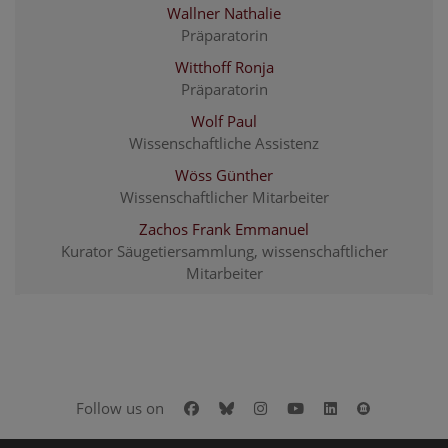
Wallner Nathalie
Präparatorin
Witthoff Ronja
Präparatorin
Wolf Paul
Wissenschaftliche Assistenz
Wöss Günther
Wissenschaftlicher Mitarbeiter
Zachos Frank Emmanuel
Kurator Säugetiersammlung, wissenschaftlicher
Mitarbeiter
Facebook
Bluesky
Instagram
Youtube
LinkedIn
Google Art
Follow us on