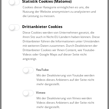
susanne.reier@nhm.at
Statistik Cookies (Matomo)
Cookies dieser Kategorie ermöglichen es uns, die
Nutzung der Website anonymisiert zu analysieren und
die Leistung zu messen.
Projekte
Lebenslauf
Publikationen
Drittanbieter Cookies
Diese Cookies werden von Unternehmen gesetzt, die
ihren Sitz auch in Nicht-EU-Ländern haben können. Diese
Ongoing projects
Drittanbieter führen die Informationen unter Umständen
mit weiteren Daten zusammen. Durch Deaktivieren der
01.01.2025 – 31.12.2025 „
Invasive und heimische
Drittanbieter Cookies wir Ihnen Content, wie Youtube-
Parasiten im Wandel der Zeit: Eine Spurensuche in
Videos oder Google Maps auf dieser Seite nicht
jahrhundertealten Fischdärmen
“; Awarded to Susanne
angezeigt.
Reier by
Hochschuljubiläumsstiftung der Stadt Wien
;
No.: H527410/2024
YouTube
Mit der Deaktivierung von Youtube werden
09.08.2023 – 31.10.2025
„Aus den Archiven zum
Videos dieses Anbieters auf der Seite nicht
angewandten Artenschutz: Biodiversitätsmonitoring
mehr dargestellt.
der Coregonen in Österreich“
; Awarded by
Vimeo
NextGenerationEU and Biodiversitätsfond des
Mit der Deaktivierung von Vimeo werden
Bunderministerium für Klimaschutz, Umwelt, Energie,
Videos dieses Anbieters auf der Seite nicht
Innovation und Technologie
; No.: C321080
mehr dargestellt.