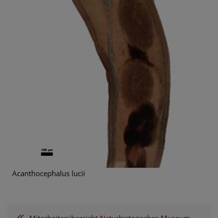
Acanthocephalus lucii
Mitarbeiterübersicht Naturhistorisches Museum